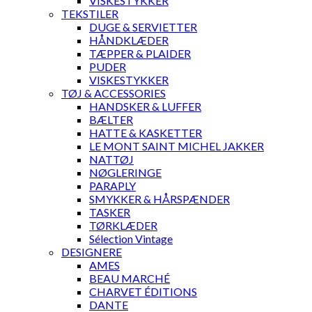
VISKESTYKKER
TEKSTILER
DUGE & SERVIETTER
HÅNDKLÆDER
TÆPPER & PLAIDER
PUDER
VISKESTYKKER
TØJ & ACCESSORIES
HANDSKER & LUFFER
BÆLTER
HATTE & KASKETTER
LE MONT SAINT MICHEL JAKKER
NATTØJ
NØGLERINGE
PARAPLY
SMYKKER & HÅRSPÆNDER
TASKER
TØRKLÆDER
Sélection Vintage
DESIGNERE
AMES
BEAU MARCHÉ
CHARVET ÉDITIONS
DANTE