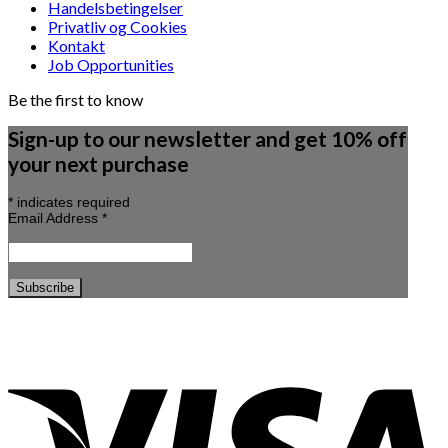
Handelsbetingelser
Privatliv og Cookies
Kontakt
Job Opportunities
Be the first to know
Sign-up to our newsletter and get 10% off
your next purchase
*
indicates required
Email Address
*