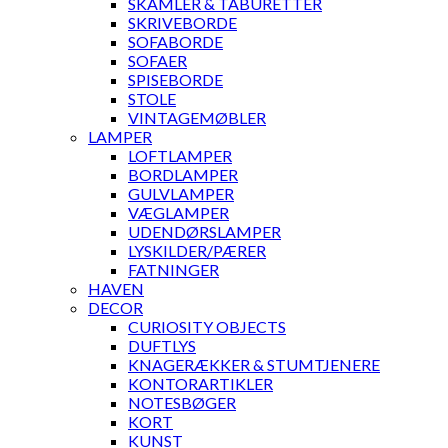
SKAMLER & TABURETTER
SKRIVEBORDE
SOFABORDE
SOFAER
SPISEBORDE
STOLE
VINTAGEMØBLER
LAMPER
LOFTLAMPER
BORDLAMPER
GULVLAMPER
VÆGLAMPER
UDENDØRSLAMPER
LYSKILDER/PÆRER
FATNINGER
HAVEN
DECOR
CURIOSITY OBJECTS
DUFTLYS
KNAGERÆKKER & STUMTJENERE
KONTORARTIKLER
NOTESBØGER
KORT
KUNST