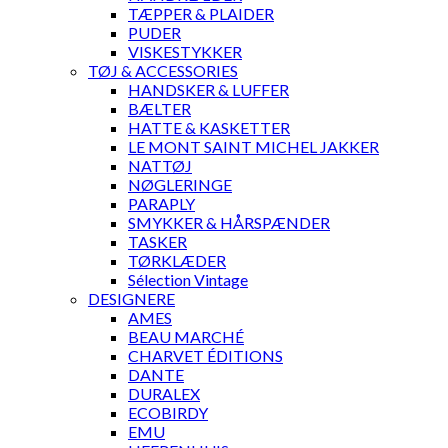
TÆPPER & PLAIDER
PUDER
VISKESTYKKER
TØJ & ACCESSORIES
HANDSKER & LUFFER
BÆLTER
HATTE & KASKETTER
LE MONT SAINT MICHEL JAKKER
NATTØJ
NØGLERINGE
PARAPLY
SMYKKER & HÅRSPÆNDER
TASKER
TØRKLÆDER
Sélection Vintage
DESIGNERE
AMES
BEAU MARCHÉ
CHARVET ÉDITIONS
DANTE
DURALEX
ECOBIRDY
EMU