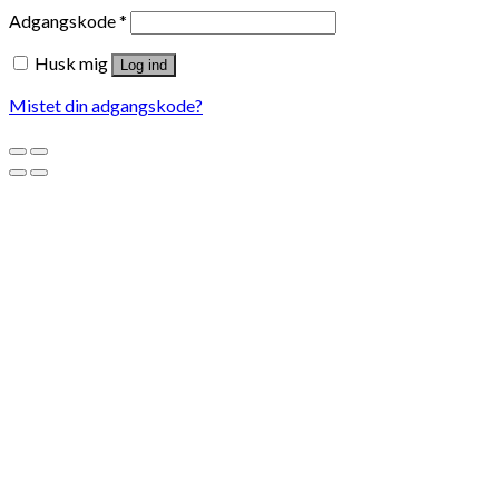
Adgangskode
*
Husk mig
Log ind
Mistet din adgangskode?