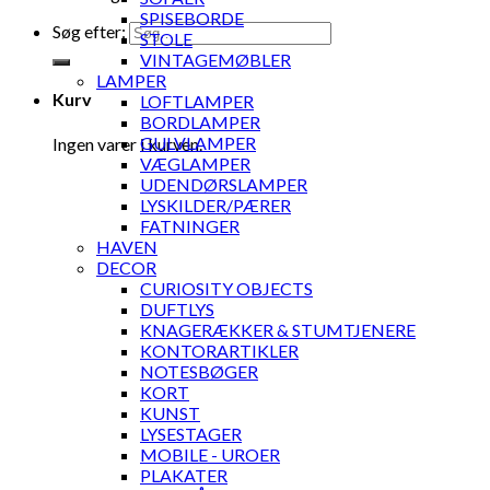
SPISEBORDE
Søg efter:
STOLE
VINTAGEMØBLER
LAMPER
Kurv
LOFTLAMPER
BORDLAMPER
GULVLAMPER
Ingen varer i kurven.
VÆGLAMPER
UDENDØRSLAMPER
LYSKILDER/PÆRER
FATNINGER
HAVEN
DECOR
CURIOSITY OBJECTS
DUFTLYS
KNAGERÆKKER & STUMTJENERE
KONTORARTIKLER
NOTESBØGER
KORT
KUNST
LYSESTAGER
MOBILE - UROER
PLAKATER