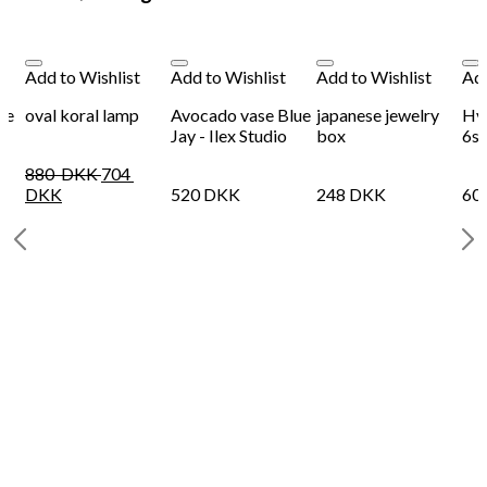
Add to Wishlist
Add to Wishlist
Add to Wishlist
Add
ie
oval koral lamp
Avocado vase Blue
japanese jewelry
Hvi
Jay - Ilex Studio
box
6st
880
DKK
704
DKK
520
DKK
248
DKK
60