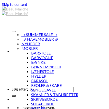
Skip to content
🍊 SUMMER SALE 🍊
·🌿 HAVEMØBLER 🌿
NYHEDER
MØBLER
BARSTOLE
BARVOGNE
BÆNKE
BØRNEMØBLER
LÆNESTOLE
HYLDER
PARASOL
REOLER & SKABE
Søg efter:
SENGEGAVLE
SKAMLER & TABURETTER
SKRIVEBORDE
SOFABORDE
Ingen varer i kurven.
SOFAER