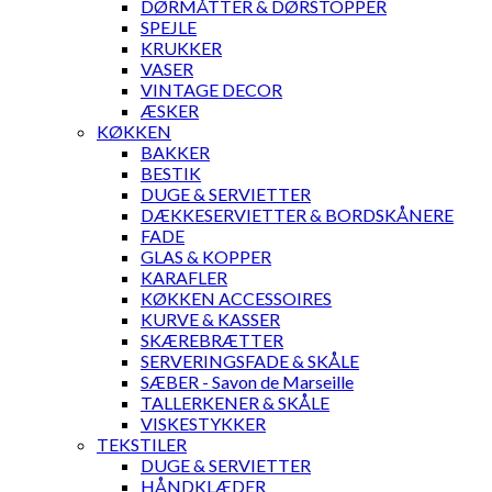
DØRMÅTTER & DØRSTOPPER
SPEJLE
KRUKKER
VASER
VINTAGE DECOR
ÆSKER
KØKKEN
BAKKER
BESTIK
DUGE & SERVIETTER
DÆKKESERVIETTER & BORDSKÅNERE
FADE
GLAS & KOPPER
KARAFLER
KØKKEN ACCESSOIRES
KURVE & KASSER
SKÆREBRÆTTER
SERVERINGSFADE & SKÅLE
SÆBER - Savon de Marseille
TALLERKENER & SKÅLE
VISKESTYKKER
TEKSTILER
DUGE & SERVIETTER
HÅNDKLÆDER