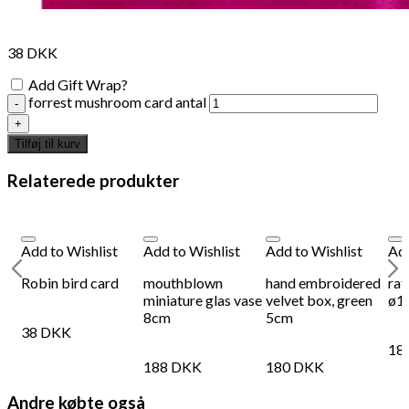
38
DKK
Add Gift Wrap?
forrest mushroom card antal
Tilføj til kurv
Relaterede produkter
Add to Wishlist
Add to Wishlist
Add to Wishlist
Add
Robin bird card
mouthblown
hand embroidered
rat
miniature glas vase
velvet box, green
ø1
8cm
5cm
38
DKK
18
188
DKK
180
DKK
Andre købte også