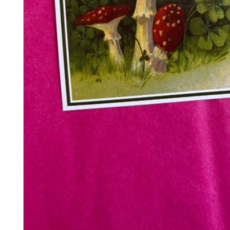
368
DKK
Tilføj til kurv
Se kurv
Kasse