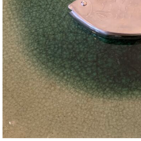
24
380
DKK
Tilføj til kurv
Se kurv
Kasse