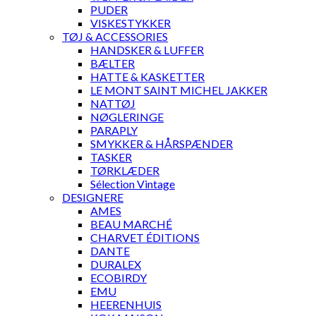
PUDER
VISKESTYKKER
TØJ & ACCESSORIES
HANDSKER & LUFFER
BÆLTER
HATTE & KASKETTER
LE MONT SAINT MICHEL JAKKER
NATTØJ
NØGLERINGE
PARAPLY
SMYKKER & HÅRSPÆNDER
TASKER
TØRKLÆDER
Sélection Vintage
DESIGNERE
AMES
BEAU MARCHÉ
CHARVET ÉDITIONS
DANTE
DURALEX
ECOBIRDY
EMU
HEERENHUIS