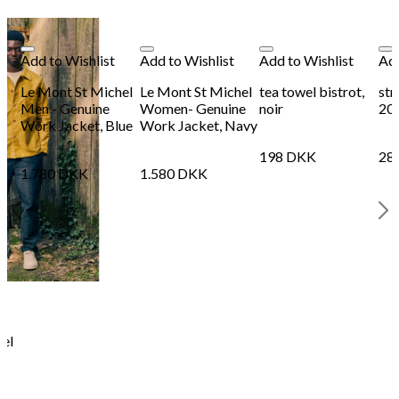
Add to Wishlist
Add to Wishlist
Add to Wishlist
Add
Le Mont St Michel
Le Mont St Michel
tea towel bistrot,
str
Men - Genuine
Women- Genuine
noir
20
Work Jacket, Blue
Work Jacket, Navy
198
DKK
28
1.780
DKK
1.580
DKK
hel