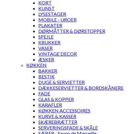
KORT
KUNST
LYSESTAGER
MOBILE - UROER
PLAKATER
DØRMÅTTER & DØRSTOPPER
SPEJLE
KRUKKER
VASER
VINTAGE DECOR
ÆSKER
KØKKEN
BAKKER
BESTIK
DUGE & SERVIETTER
DÆKKESERVIETTER & BORDSKÅNERE
FADE
GLAS & KOPPER
KARAFLER
KØKKEN ACCESSOIRES
KURVE & KASSER
SKÆREBRÆTTER
SERVERINGSFADE & SKÅLE
SÆBER - Savon de Marseille