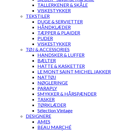
TALLERKENER & SKÅLE
VISKESTYKKER
TEKSTILER
DUGE & SERVIETTER
HÅNDKLÆDER
TÆPPER & PLAIDER
PUDER
VISKESTYKKER
TØJ & ACCESSORIES
HANDSKER & LUFFER
BÆLTER
HATTE & KASKETTER
LE MONT SAINT MICHEL JAKKER
NATTØJ
NØGLERINGE
PARAPLY
SMYKKER & HÅRSPÆNDER
TASKER
TØRKLÆDER
Sélection Vintage
DESIGNERE
AMES
BEAU MARCHÉ