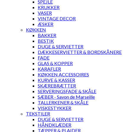
SPEJLE
KRUKKER
VASER
VINTAGE DECOR
ÆSKER
KØKKEN
BAKKER
BESTIK
DUGE & SERVIETTER
DÆKKESERVIETTER & BORDSKÅNERE
FADE
GLAS & KOPPER
KARAFLER
KØKKEN ACCESSOIRES
KURVE & KASSER
SKÆREBRÆTTER
SERVERINGSFADE & SKÅLE
SÆBER - Savon de Marseille
TALLERKENER & SKÅLE
VISKESTYKKER
TEKSTILER
DUGE & SERVIETTER
HÅNDKLÆDER
TÆPPER & PLAIDER