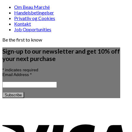
Om Beau Marché
Handelsbetingelser
Privatliv og Cookies
Kontakt
Job Opportunities
Be the first to know
Sign-up to our newsletter and get 10% off
your next purchase
*
indicates required
Email Address
*