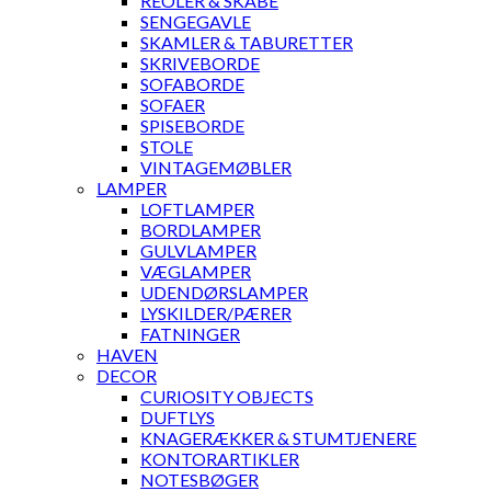
REOLER & SKABE
SENGEGAVLE
SKAMLER & TABURETTER
SKRIVEBORDE
SOFABORDE
SOFAER
SPISEBORDE
STOLE
VINTAGEMØBLER
LAMPER
LOFTLAMPER
BORDLAMPER
GULVLAMPER
VÆGLAMPER
UDENDØRSLAMPER
LYSKILDER/PÆRER
FATNINGER
HAVEN
DECOR
CURIOSITY OBJECTS
DUFTLYS
KNAGERÆKKER & STUMTJENERE
KONTORARTIKLER
NOTESBØGER