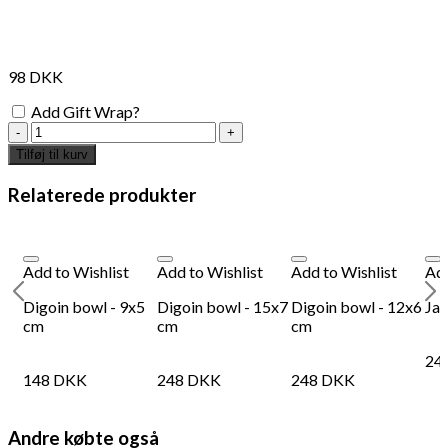
98
DKK
Add Gift Wrap?
Fish
Lemon
Tilføj til kurv
Squeezer
antal
Relaterede produkter
Add to Wishlist
Add to Wishlist
Add to Wishlist
Add
Digoin bowl - 9x5
Digoin bowl - 15x7
Digoin bowl - 12x6
Jap
cm
cm
cm
24
148
DKK
248
DKK
248
DKK
Andre købte også