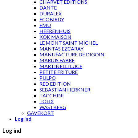
CHARVET ÉDITIONS
DANTE
DURALEX
ECOBIRDY
EMU
HEERENHUIS
KOK MAISON
LE MONT SAINT MICHEL
MANTAS EZCARAY
MANUFACTURE DE DIGOIN
MARIUS FABRE
MARTINELLI LUCE
PETITE FRITURE
PULPO
RED EDITION
SEBASTIAN HERKNER
TACCHINI
TOLIX
WÄSTBERG
GAVEKORT
Log ind
Log ind