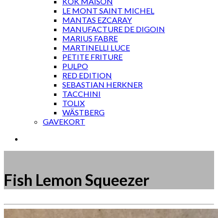
KOK MAISON
LE MONT SAINT MICHEL
MANTAS EZCARAY
MANUFACTURE DE DIGOIN
MARIUS FABRE
MARTINELLI LUCE
PETITE FRITURE
PULPO
RED EDITION
SEBASTIAN HERKNER
TACCHINI
TOLIX
WÄSTBERG
GAVEKORT
Fish Lemon Squeezer
Måske kunne nogle af disse produkter have din