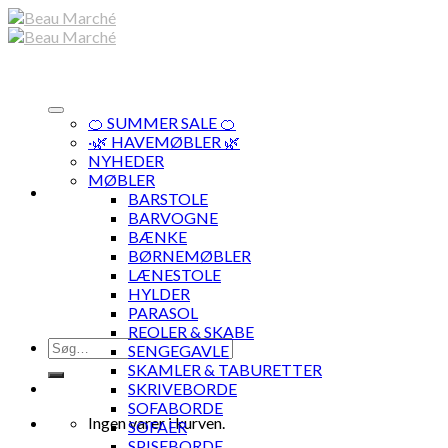
Skip
to
content
🍊 SUMMER SALE 🍊
·🌿 HAVEMØBLER 🌿
NYHEDER
MØBLER
BARSTOLE
BARVOGNE
BÆNKE
BØRNEMØBLER
LÆNESTOLE
HYLDER
PARASOL
REOLER & SKABE
Søg
SENGEGAVLE
efter:
SKAMLER & TABURETTER
SKRIVEBORDE
SOFABORDE
Ingen varer i kurven.
SOFAER
SPISEBORDE