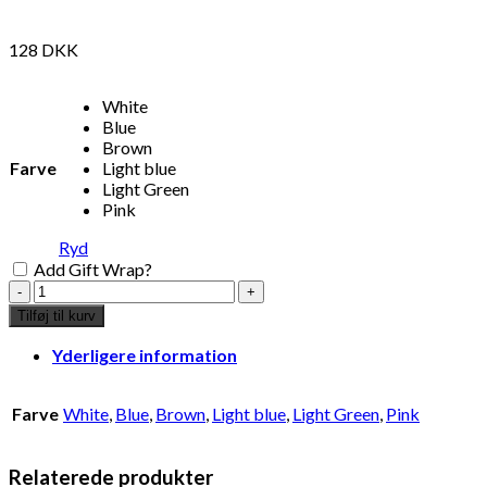
128
DKK
White
Blue
Brown
Farve
Light blue
Light Green
Pink
Ryd
Add Gift Wrap?
espresso
kop
Tilføj til kurv
m.
tallerken,
Yderligere information
hvid
antal
Farve
White
,
Blue
,
Brown
,
Light blue
,
Light Green
,
Pink
Relaterede produkter