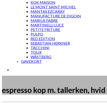
KOK MAISON
LE MONT SAINT MICHEL
MANTAS EZCARAY
MANUFACTURE DE DIGOIN
MARIUS FABRE
MARTINELLI LUCE
PETITE FRITURE
PULPO
RED EDITION
SEBASTIAN HERKNER
TACCHINI
TOLIX
WÄSTBERG
GAVEKORT
espresso kop m. tallerken, hvid
Måske kunne nogle af disse produkter have din inte