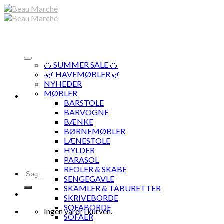
Skip
to
content
🍊 SUMMER SALE 🍊
·🌿 HAVEMØBLER 🌿
NYHEDER
MØBLER
BARSTOLE
BARVOGNE
BÆNKE
BØRNEMØBLER
LÆNESTOLE
HYLDER
PARASOL
REOLER & SKABE
Søg
SENGEGAVLE
efter:
SKAMLER & TABURETTER
SKRIVEBORDE
SOFABORDE
Ingen varer i kurven.
SOFAER