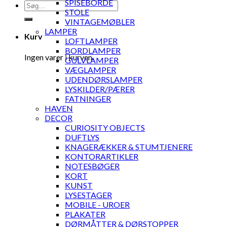
SPISEBORDE
Søg
STOLE
efter:
VINTAGEMØBLER
LAMPER
Kurv
LOFTLAMPER
BORDLAMPER
Ingen varer i kurven.
GULVLAMPER
VÆGLAMPER
UDENDØRSLAMPER
LYSKILDER/PÆRER
FATNINGER
HAVEN
DECOR
CURIOSITY OBJECTS
DUFTLYS
KNAGERÆKKER & STUMTJENERE
KONTORARTIKLER
NOTESBØGER
KORT
KUNST
LYSESTAGER
MOBILE - UROER
PLAKATER
DØRMÅTTER & DØRSTOPPER