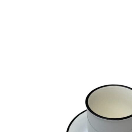
Add to Wishlist
Plakat - Les Bicyclettes
198
DKK
Tilføj til kurv