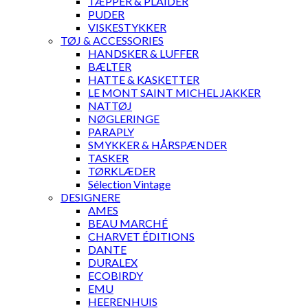
TÆPPER & PLAIDER
PUDER
VISKESTYKKER
TØJ & ACCESSORIES
HANDSKER & LUFFER
BÆLTER
HATTE & KASKETTER
LE MONT SAINT MICHEL JAKKER
NATTØJ
NØGLERINGE
PARAPLY
SMYKKER & HÅRSPÆNDER
TASKER
TØRKLÆDER
Sélection Vintage
DESIGNERE
AMES
BEAU MARCHÉ
CHARVET ÉDITIONS
DANTE
DURALEX
ECOBIRDY
EMU
HEERENHUIS