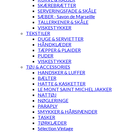
SKÆREBRÆTTER
SERVERINGSFADE & SKÅLE
SÆBER - Savon de Marseille
TALLERKENER & SKÅLE
VISKESTYKKER
TEKSTILER
DUGE & SERVIETTER
HÅNDKLÆDER
TÆPPER & PLAIDER
PUDER
VISKESTYKKER
TØJ & ACCESSORIES
HANDSKER & LUFFER
BÆLTER
HATTE & KASKETTER
LE MONT SAINT MICHEL JAKKER
NATTØJ
NØGLERINGE
PARAPLY
SMYKKER & HÅRSPÆNDER
TASKER
TØRKLÆDER
Sélection Vintage