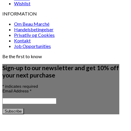
Wishlist
INFORMATION
Om Beau Marché
Handelsbetingelser
Privatliv og Cookies
Kontakt
Job Opportunities
Be the first to know
Sign-up to our newsletter and get 10% off
your next purchase
*
indicates required
Email Address
*