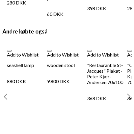
280
DKK
398
DKK
28
60
DKK
Andre købte også
Add to Wishlist
Add to Wishlist
Add to Wishlist
Add
seashell lamp
wooden stool
"Restaurant le St-
"C
Jacques" Plakat -
Pla
Peter Kjær-
Kj
880
DKK
9.800
DKK
Andersen 70x100
70
368
DKK
36