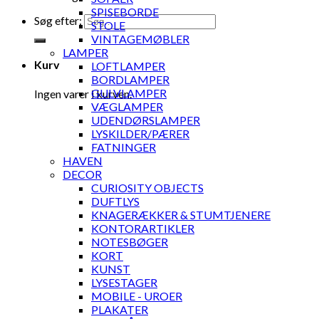
SPISEBORDE
Søg efter:
STOLE
VINTAGEMØBLER
LAMPER
Kurv
LOFTLAMPER
BORDLAMPER
GULVLAMPER
Ingen varer i kurven.
VÆGLAMPER
UDENDØRSLAMPER
LYSKILDER/PÆRER
FATNINGER
HAVEN
DECOR
CURIOSITY OBJECTS
DUFTLYS
KNAGERÆKKER & STUMTJENERE
KONTORARTIKLER
NOTESBØGER
KORT
KUNST
LYSESTAGER
MOBILE - UROER
PLAKATER