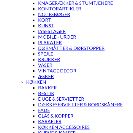
KNAGERÆKKER & STUMTJENERE
KONTORARTIKLER
NOTESBØGER
KORT
KUNST
LYSESTAGER
MOBILE - UROER
PLAKATER
DØRMÅTTER & DØRSTOPPER
SPEJLE
KRUKKER
VASER
VINTAGE DECOR
ÆSKER
KØKKEN
BAKKER
BESTIK
DUGE & SERVIETTER
DÆKKESERVIETTER & BORDSKÅNERE
FADE
GLAS & KOPPER
KARAFLER
KØKKEN ACCESSOIRES
KURVE & KASSER