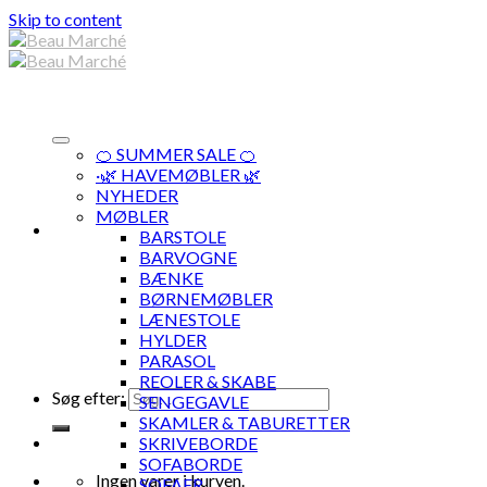
Skip to content
🍊 SUMMER SALE 🍊
·🌿 HAVEMØBLER 🌿
NYHEDER
MØBLER
BARSTOLE
BARVOGNE
BÆNKE
BØRNEMØBLER
LÆNESTOLE
HYLDER
PARASOL
REOLER & SKABE
Søg efter:
SENGEGAVLE
SKAMLER & TABURETTER
SKRIVEBORDE
SOFABORDE
Ingen varer i kurven.
SOFAER