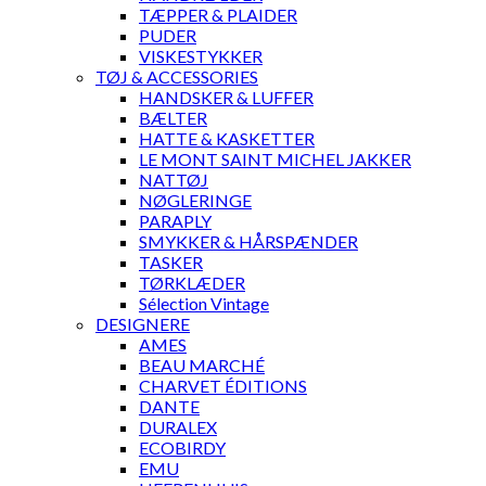
TÆPPER & PLAIDER
PUDER
VISKESTYKKER
TØJ & ACCESSORIES
HANDSKER & LUFFER
BÆLTER
HATTE & KASKETTER
LE MONT SAINT MICHEL JAKKER
NATTØJ
NØGLERINGE
PARAPLY
SMYKKER & HÅRSPÆNDER
TASKER
TØRKLÆDER
Sélection Vintage
DESIGNERE
AMES
BEAU MARCHÉ
CHARVET ÉDITIONS
DANTE
DURALEX
ECOBIRDY
EMU