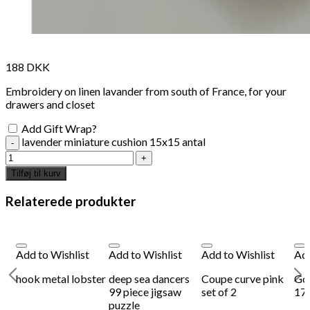
188
DKK
Embroidery on linen lavander from south of France, for your
drawers and closet
Add Gift Wrap?
lavender miniature cushion 15x15 antal
Tilføj til kurv
Relaterede produkter
Add to Wishlist
Add to Wishlist
Add to Wishlist
Add
hook metal lobster
deep sea dancers
Coupe curve pink
Go
99 piece jigsaw
set of 2
17
puzzle