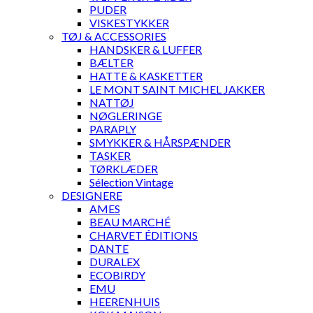
PUDER
VISKESTYKKER
TØJ & ACCESSORIES
HANDSKER & LUFFER
BÆLTER
HATTE & KASKETTER
LE MONT SAINT MICHEL JAKKER
NATTØJ
NØGLERINGE
PARAPLY
SMYKKER & HÅRSPÆNDER
TASKER
TØRKLÆDER
Sélection Vintage
DESIGNERE
AMES
BEAU MARCHÉ
CHARVET ÉDITIONS
DANTE
DURALEX
ECOBIRDY
EMU
HEERENHUIS