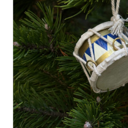
198
DKK
Tilføj til kurv
19
Se kurv
Kasse