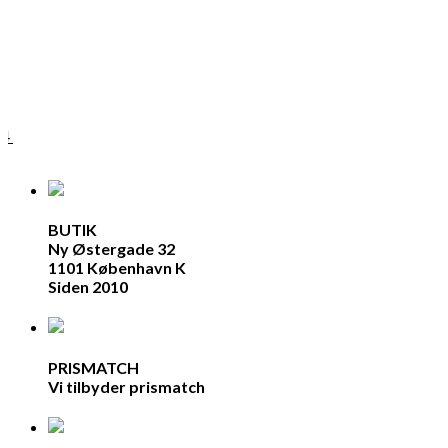
lk
04
BUTIK
Ny Østergade 32
1101 København K
Siden 2010
PRISMATCH
Vi tilbyder prismatch