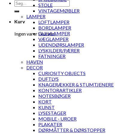
Søg
STOLE
efter:
VINTAGEMØBLER
LAMPER
Kurv
LOFTLAMPER
BORDLAMPER
GULVLAMPER
Ingen varer i kurven.
VÆGLAMPER
UDENDØRSLAMPER
LYSKILDER/PÆRER
FATNINGER
HAVEN
DECOR
CURIOSITY OBJECTS
DUFTLYS
KNAGERÆKKER & STUMTJENERE
KONTORARTIKLER
NOTESBØGER
KORT
KUNST
LYSESTAGER
MOBILE - UROER
PLAKATER
DØRMÅTTER & DØRSTOPPER