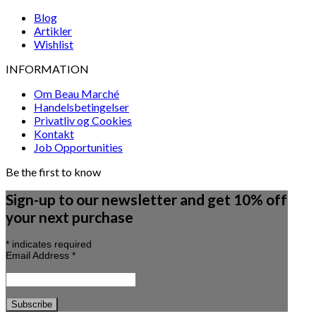
Blog
Artikler
Wishlist
INFORMATION
Om Beau Marché
Handelsbetingelser
Privatliv og Cookies
Kontakt
Job Opportunities
Be the first to know
Sign-up to our newsletter and get 10% off
your next purchase
*
indicates required
Email Address
*