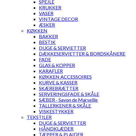
SPEJLE
KRUKKER
VASER
VINTAGE DECOR
ÆSKER
KØKKEN
BAKKER
BESTIK
DUGE & SERVIETTER
DÆKKESERVIETTER & BORDSKÅNERE
FADE
GLAS & KOPPER
KARAFLER
KØKKEN ACCESSOIRES
KURVE & KASSER
SKÆREBRÆTTER
SERVERINGSFADE & SKÅLE
SÆBER - Savon de Marseille
TALLERKENER & SKÅLE
VISKESTYKKER
TEKSTILER
DUGE & SERVIETTER
HÅNDKLÆDER
TÆPPER & PLAIDER