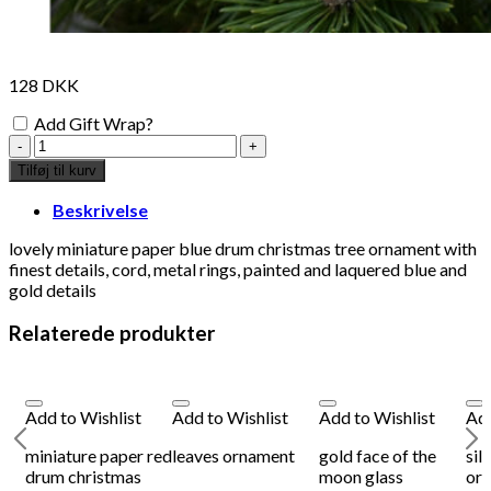
128
DKK
Add Gift Wrap?
miniature
paper
Tilføj til kurv
blue
drum
Beskrivelse
Christmas
tree
lovely miniature paper blue drum christmas tree ornament with
ornament
finest details, cord, metal rings, painted and laquered blue and
antal
gold details
Relaterede produkter
Add to Wishlist
Add to Wishlist
Add to Wishlist
Add
miniature paper red
leaves ornament
gold face of the
sil
drum christmas
moon glass
or