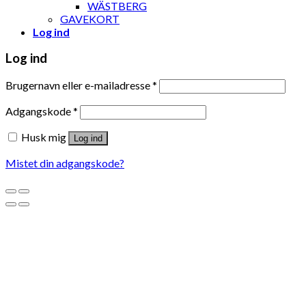
WÄSTBERG
GAVEKORT
Log ind
Log ind
Brugernavn eller e-mailadresse
*
Adgangskode
*
Husk mig
Log ind
Mistet din adgangskode?