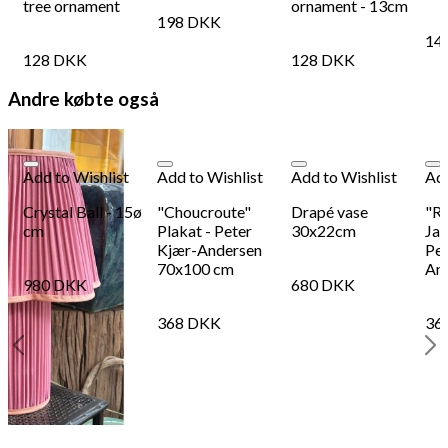
tree ornament
ornament - 13cm
198
DKK
14
128
DKK
128
DKK
Andre købte også
Add to Wishlist
Add to Wishlist
Add to Wishlist
Add
Crystal Ball - 15ø
"Choucroute"
Drapé vase
"Re
cm
Plakat - Peter
30x22cm
Jac
Kjær-Andersen
Pet
70x100 cm
An
980
DKK
680
DKK
368
DKK
36