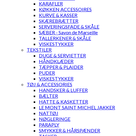
KARAFLER
KØKKEN ACCESSOIRES
KURVE & KASSER
SKÆREBRÆTTER
SERVERINGSFADE & SKÅLE
SÆBER - Savon de Marseille
TALLERKENER & SKÅLE
VISKESTYKKER
TEKSTILER
DUGE & SERVIETTER
HÅNDKLÆDER
TÆPPER & PLAIDER
PUDER
VISKESTYKKER
TØJ & ACCESSORIES
HANDSKER & LUFFER
BÆLTER
HATTE & KASKETTER
LE MONT SAINT MICHEL JAKKER
NATTØJ
NØGLERINGE
PARAPLY
SMYKKER & HÅRSPÆNDER