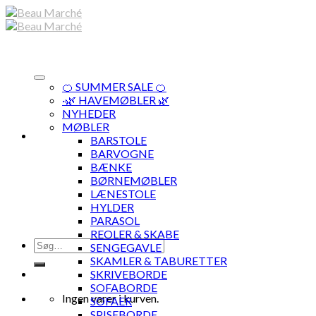
Skip
to
content
🍊 SUMMER SALE 🍊
·🌿 HAVEMØBLER 🌿
NYHEDER
MØBLER
BARSTOLE
BARVOGNE
BÆNKE
BØRNEMØBLER
LÆNESTOLE
HYLDER
PARASOL
REOLER & SKABE
Søg
SENGEGAVLE
efter:
SKAMLER & TABURETTER
SKRIVEBORDE
SOFABORDE
Ingen varer i kurven.
SOFAER
SPISEBORDE