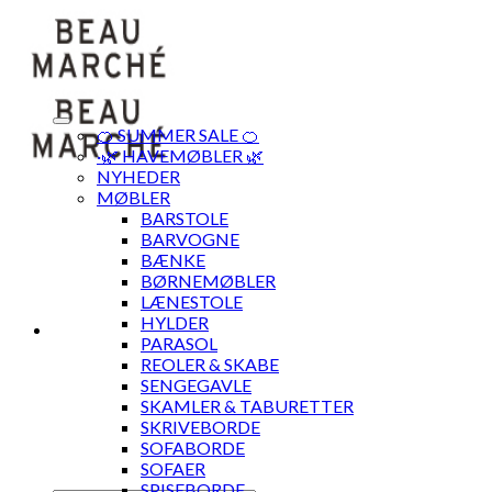
Skip
to
content
🍊 SUMMER SALE 🍊
·🌿 HAVEMØBLER 🌿
NYHEDER
MØBLER
BARSTOLE
BARVOGNE
BÆNKE
BØRNEMØBLER
LÆNESTOLE
HYLDER
PARASOL
REOLER & SKABE
SENGEGAVLE
SKAMLER & TABURETTER
SKRIVEBORDE
SOFABORDE
SOFAER
SPISEBORDE