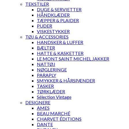
TEKSTILER
DUGE & SERVIETTER
HÅNDKLÆDER
TÆPPER & PLAIDER
PUDER
VISKESTYKKER
TØJ & ACCESSORIES
HANDSKER & LUFFER
BÆLTER
HATTE & KASKETTER
LE MONT SAINT MICHEL JAKKER
NATTØJ
NØGLERINGE
PARAPLY
SMYKKER & HÅRSPÆNDER
TASKER
TØRKLÆDER
Sélection Vintage
DESIGNERE
AMES
BEAU MARCHÉ
CHARVET ÉDITIONS
DANTE