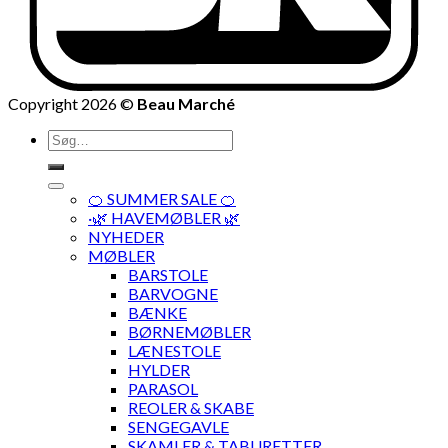
Copyright 2026 ©
Beau Marché
Søg
efter:
🍊 SUMMER SALE 🍊
·🌿 HAVEMØBLER 🌿
NYHEDER
MØBLER
BARSTOLE
BARVOGNE
BÆNKE
BØRNEMØBLER
LÆNESTOLE
HYLDER
PARASOL
REOLER & SKABE
SENGEGAVLE
SKAMLER & TABURETTER