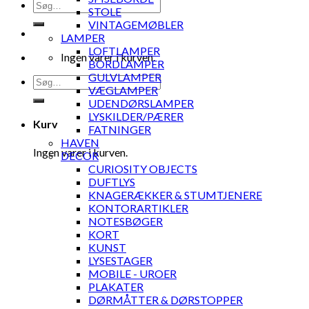
Søg
STOLE
efter:
VINTAGEMØBLER
LAMPER
LOFTLAMPER
Ingen varer i kurven.
BORDLAMPER
GULVLAMPER
Søg
VÆGLAMPER
efter:
UDENDØRSLAMPER
LYSKILDER/PÆRER
Kurv
FATNINGER
HAVEN
Ingen varer i kurven.
DECOR
CURIOSITY OBJECTS
DUFTLYS
KNAGERÆKKER & STUMTJENERE
KONTORARTIKLER
NOTESBØGER
KORT
KUNST
LYSESTAGER
MOBILE - UROER
PLAKATER
DØRMÅTTER & DØRSTOPPER