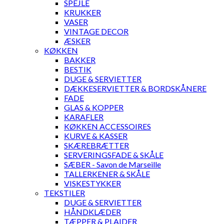
SPEJLE
KRUKKER
VASER
VINTAGE DECOR
ÆSKER
KØKKEN
BAKKER
BESTIK
DUGE & SERVIETTER
DÆKKESERVIETTER & BORDSKÅNERE
FADE
GLAS & KOPPER
KARAFLER
KØKKEN ACCESSOIRES
KURVE & KASSER
SKÆREBRÆTTER
SERVERINGSFADE & SKÅLE
SÆBER - Savon de Marseille
TALLERKENER & SKÅLE
VISKESTYKKER
TEKSTILER
DUGE & SERVIETTER
HÅNDKLÆDER
TÆPPER & PLAIDER