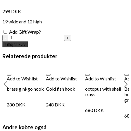
298
DKK
19 wide and 12 high
Add Gift Wrap?
clams
with
Tilføj til kurv
three
hooks
Relaterede produkter
antal
Add to Wishlist
Add to Wishlist
Add to Wishlist
Add
s
brass ginkgo hook
Gold fish hook
octopus with shell
Be
trays
bul
gr
280
DKK
248
DKK
680
DKK
68
Andre købte også