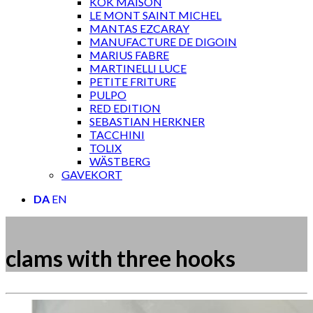
KOK MAISON
LE MONT SAINT MICHEL
MANTAS EZCARAY
MANUFACTURE DE DIGOIN
MARIUS FABRE
MARTINELLI LUCE
PETITE FRITURE
PULPO
RED EDITION
SEBASTIAN HERKNER
TACCHINI
TOLIX
WÄSTBERG
GAVEKORT
DA
EN
clams with three hooks
Måske kunne nogle af disse produkter have din