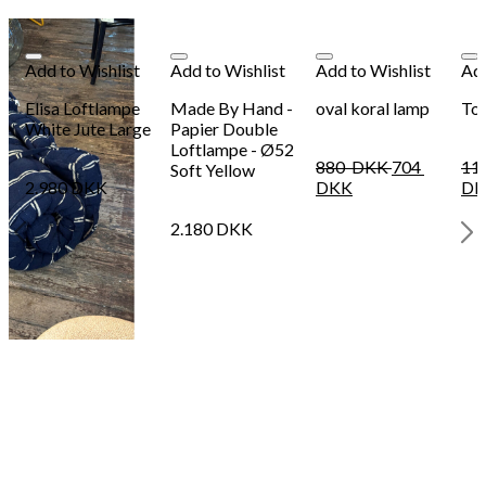
Add to Wishlist
Add to Wishlist
Add to Wishlist
Add
Elisa Loftlampe
Made By Hand -
oval koral lamp
Tot
White Jute Large
Papier Double
Loftlampe - Ø52
880
DKK
704
11
Soft Yellow
2.980
DKK
DKK
DK
2.180
DKK