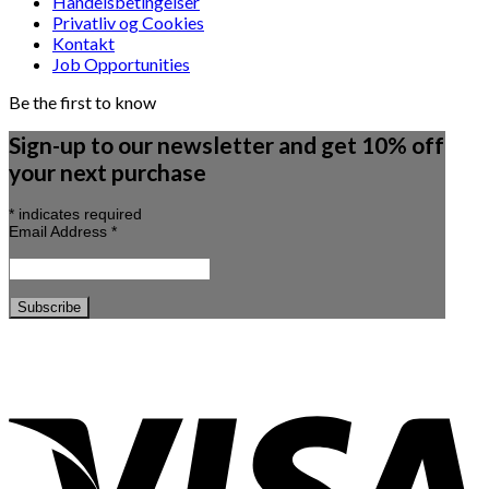
Handelsbetingelser
Privatliv og Cookies
Kontakt
Job Opportunities
Be the first to know
Sign-up to our newsletter and get 10% off
your next purchase
*
indicates required
Email Address
*