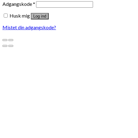
Adgangskode
*
Husk mig
Log ind
Mistet din adgangskode?