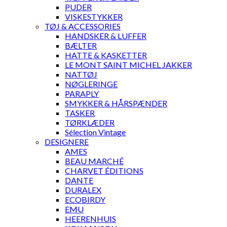
PUDER
VISKESTYKKER
TØJ & ACCESSORIES
HANDSKER & LUFFER
BÆLTER
HATTE & KASKETTER
LE MONT SAINT MICHEL JAKKER
NATTØJ
NØGLERINGE
PARAPLY
SMYKKER & HÅRSPÆNDER
TASKER
TØRKLÆDER
Sélection Vintage
DESIGNERE
AMES
BEAU MARCHÉ
CHARVET ÉDITIONS
DANTE
DURALEX
ECOBIRDY
EMU
HEERENHUIS