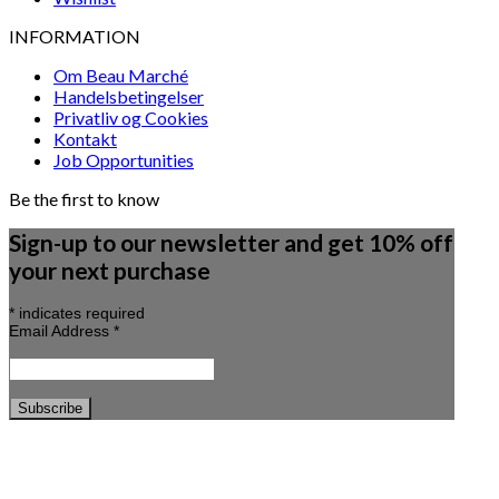
INFORMATION
Om Beau Marché
Handelsbetingelser
Privatliv og Cookies
Kontakt
Job Opportunities
Be the first to know
Sign-up to our newsletter and get 10% off
your next purchase
*
indicates required
Email Address
*