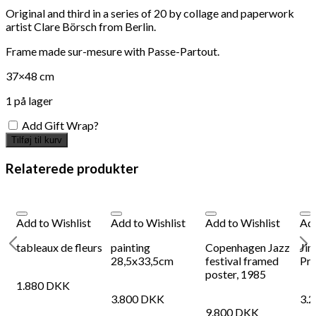
Original and third in a series of 20 by collage and paperwork
artist Clare Börsch from Berlin.
Frame made sur-mesure with Passe-Partout.
37×48 cm
1 på lager
Add Gift Wrap?
Tilføj til kurv
Relaterede produkter
Add to Wishlist
Add to Wishlist
Add to Wishlist
Add
tableaux de fleurs
painting
Copenhagen Jazz
Jim
,
28,5x33,5cm
festival framed
Pri
poster, 1985
1.880
DKK
3.800
DKK
3.
9.800
DKK