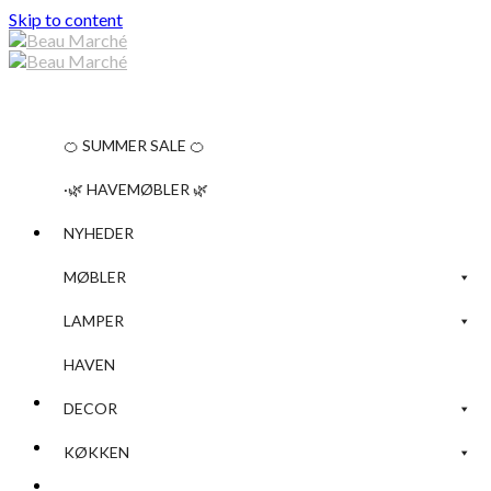
Skip to content
🍊 SUMMER SALE 🍊
·🌿 HAVEMØBLER 🌿
NYHEDER
MØBLER
LAMPER
HAVEN
Søg efter:
DECOR
KØKKEN
Ingen varer i kurven.