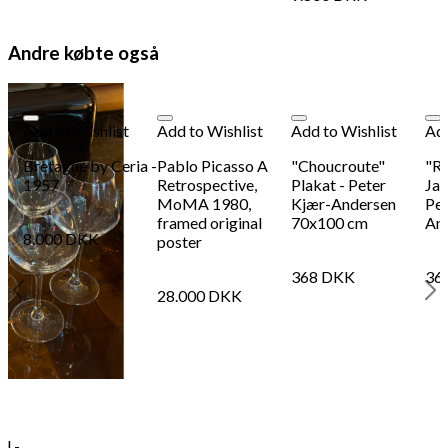
Andre købte også
Add to Wishlist
Add to Wishlist
Add to Wishlist
Add
Bretagne by Ceria -
Pablo Picasso A
"Choucroute"
"Re
1957
Retrospective,
Plakat - Peter
Jac
MoMA 1980,
Kjær-Andersen
Pet
framed original
70x100 cm
An
8.000
DKK
poster
368
DKK
36
28.000
DKK
l -