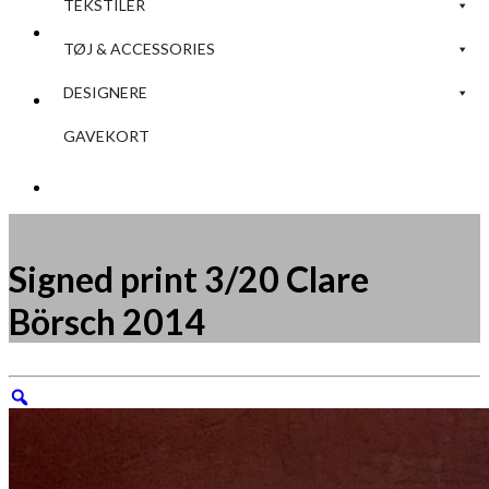
TEKSTILER
Søg efter:
TØJ & ACCESSORIES
DESIGNERE
Kurv
GAVEKORT
Ingen varer i kurven.
Signed print 3/20 Clare
Börsch 2014
Måske kunne nogle af disse produkter have din
interesse?