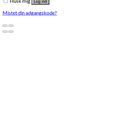
Husk mig
Log ind
Mistet din adgangskode?