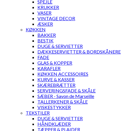
SPEJLE
KRUKKER
VASER
VINTAGE DECOR
ÆSKER
KØKKEN
BAKKER
BESTIK
DUGE & SERVIETTER
DÆKKESERVIETTER & BORDSKÅNERE
FADE
GLAS & KOPPER
KARAFLER
KØKKEN ACCESSOIRES
KURVE & KASSER
SKÆREBRÆTTER
SERVERINGSFADE & SKÅLE
SÆBER - Savon de Marseille
TALLERKENER & SKÅLE
VISKESTYKKER
TEKSTILER
DUGE & SERVIETTER
HÅNDKLÆDER
TÆPPER & PLAIDER