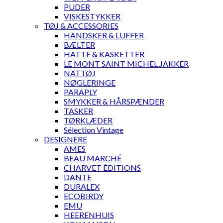
PUDER
VISKESTYKKER
TØJ & ACCESSORIES
HANDSKER & LUFFER
BÆLTER
HATTE & KASKETTER
LE MONT SAINT MICHEL JAKKER
NATTØJ
NØGLERINGE
PARAPLY
SMYKKER & HÅRSPÆNDER
TASKER
TØRKLÆDER
Sélection Vintage
DESIGNERE
AMES
BEAU MARCHÉ
CHARVET ÉDITIONS
DANTE
DURALEX
ECOBIRDY
EMU
HEERENHUIS