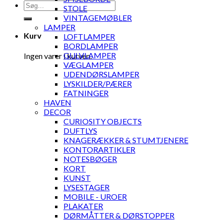
Søg
STOLE
efter:
VINTAGEMØBLER
LAMPER
Kurv
LOFTLAMPER
BORDLAMPER
GULVLAMPER
Ingen varer i kurven.
VÆGLAMPER
UDENDØRSLAMPER
LYSKILDER/PÆRER
FATNINGER
HAVEN
DECOR
CURIOSITY OBJECTS
DUFTLYS
KNAGERÆKKER & STUMTJENERE
KONTORARTIKLER
NOTESBØGER
KORT
KUNST
LYSESTAGER
MOBILE - UROER
PLAKATER
DØRMÅTTER & DØRSTOPPER