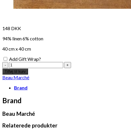
148
DKK
94% linen 6% cotton
40 cm x 40 cm
Add Gift Wrap?
Beau
marché
Tilføj til kurv
embroidered
Beau Marché
napkins
antal
Brand
Brand
Beau Marché
Relaterede produkter