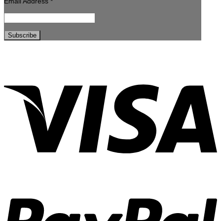
Email Address
*