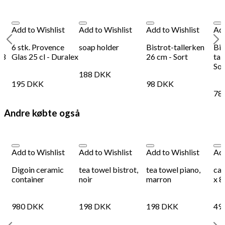
Add to Wishlist
Add to Wishlist
Add to Wishlist
Add
6 stk. Provence
soap holder
Bistrot-tallerken
Bis
38
Glas 25 cl - Duralex
26 cm - Sort
tal
Sor
188
DKK
195
DKK
98
DKK
78
Andre købte også
Add to Wishlist
Add to Wishlist
Add to Wishlist
Add
Digoin ceramic
tea towel bistrot,
tea towel piano,
ca
-
container
noir
marron
x 
980
DKK
198
DKK
198
DKK
49