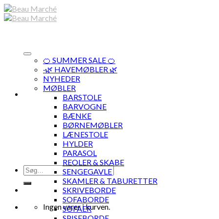
Skip
to
content
🍊 SUMMER SALE 🍊
·🌿 HAVEMØBLER 🌿
NYHEDER
MØBLER
BARSTOLE
BARVOGNE
BÆNKE
BØRNEMØBLER
LÆNESTOLE
HYLDER
PARASOL
REOLER & SKABE
Søg
SENGEGAVLE
efter:
SKAMLER & TABURETTER
SKRIVEBORDE
SOFABORDE
Ingen varer i kurven.
SOFAER
SPISEBORDE