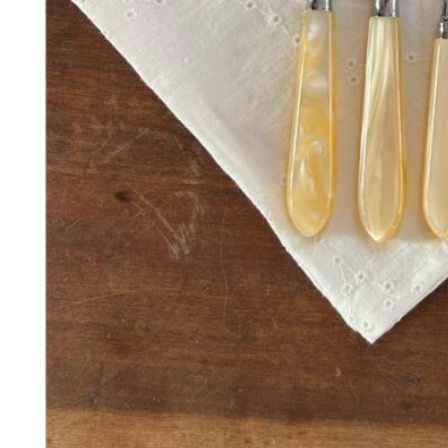
180
DKK
Tilføj til kurv
12
Se kurv
Kasse