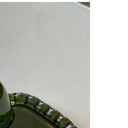
resse?