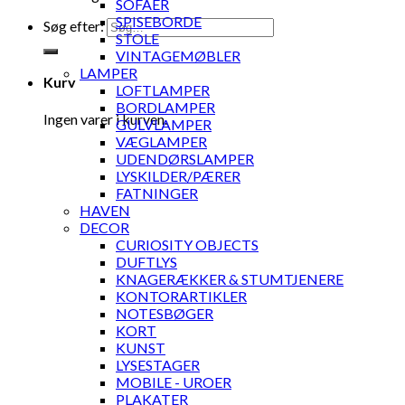
SOFAER
SPISEBORDE
Søg efter:
STOLE
VINTAGEMØBLER
LAMPER
Kurv
LOFTLAMPER
BORDLAMPER
Ingen varer i kurven.
GULVLAMPER
VÆGLAMPER
UDENDØRSLAMPER
LYSKILDER/PÆRER
FATNINGER
HAVEN
DECOR
CURIOSITY OBJECTS
DUFTLYS
KNAGERÆKKER & STUMTJENERE
KONTORARTIKLER
NOTESBØGER
KORT
KUNST
LYSESTAGER
MOBILE - UROER
PLAKATER