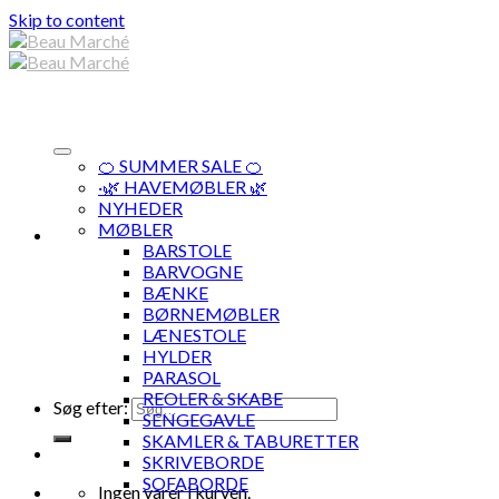
Skip to content
🍊 SUMMER SALE 🍊
·🌿 HAVEMØBLER 🌿
NYHEDER
MØBLER
BARSTOLE
BARVOGNE
BÆNKE
BØRNEMØBLER
LÆNESTOLE
HYLDER
PARASOL
REOLER & SKABE
Søg efter:
SENGEGAVLE
SKAMLER & TABURETTER
SKRIVEBORDE
SOFABORDE
Ingen varer i kurven.