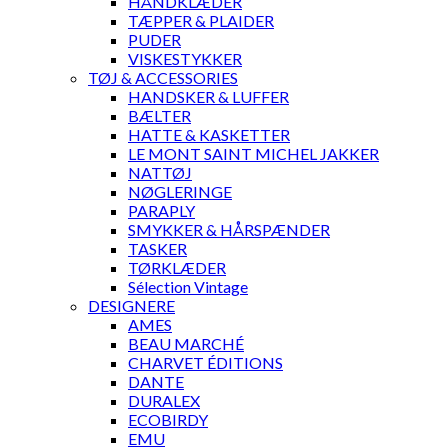
HÅNDKLÆDER
TÆPPER & PLAIDER
PUDER
VISKESTYKKER
TØJ & ACCESSORIES
HANDSKER & LUFFER
BÆLTER
HATTE & KASKETTER
LE MONT SAINT MICHEL JAKKER
NATTØJ
NØGLERINGE
PARAPLY
SMYKKER & HÅRSPÆNDER
TASKER
TØRKLÆDER
Sélection Vintage
DESIGNERE
AMES
BEAU MARCHÉ
CHARVET ÉDITIONS
DANTE
DURALEX
ECOBIRDY
EMU