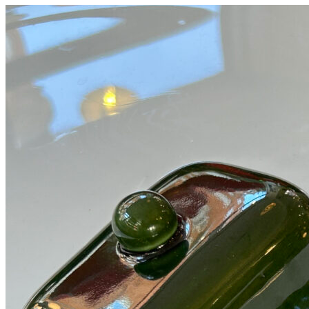
Måske kunne nogle af disse produkter have din inte
Add to Wishlist
Jingle bell ornament, in brass