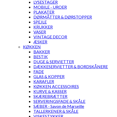
LYSESTAGER
MOBILE - UROER
PLAKATER
DØRMÅTTER & DØRSTOPPER
SPEJLE
KRUKKER
VASER
VINTAGE DECOR
ÆSKER
KØKKEN
BAKKER
BESTIK
DUGE & SERVIETTER
DÆKKESERVIETTER & BORDSKÅNERE
FADE
GLAS & KOPPER
KARAFLER
KØKKEN ACCESSOIRES
KURVE & KASSER
SKÆREBRÆTTER
SERVERINGSFADE & SKÅLE
SÆBER - Savon de Marseille
TALLERKENER & SKÅLE
VISKESTYKKER