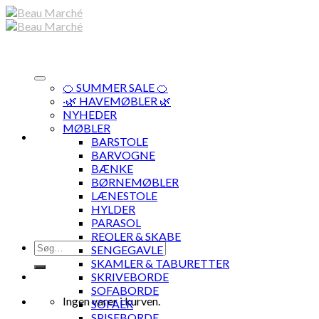
Skip
to
content
🍊 SUMMER SALE 🍊
·🌿 HAVEMØBLER 🌿
NYHEDER
MØBLER
BARSTOLE
BARVOGNE
BÆNKE
BØRNEMØBLER
LÆNESTOLE
HYLDER
PARASOL
REOLER & SKABE
Søg
SENGEGAVLE
efter:
SKAMLER & TABURETTER
SKRIVEBORDE
SOFABORDE
Ingen varer i kurven.
SOFAER
SPISEBORDE