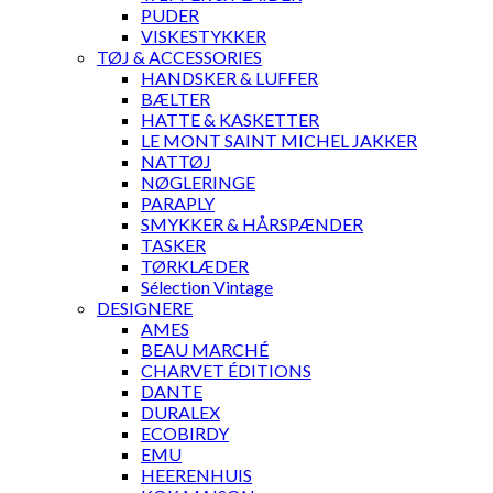
PUDER
VISKESTYKKER
TØJ & ACCESSORIES
HANDSKER & LUFFER
BÆLTER
HATTE & KASKETTER
LE MONT SAINT MICHEL JAKKER
NATTØJ
NØGLERINGE
PARAPLY
SMYKKER & HÅRSPÆNDER
TASKER
TØRKLÆDER
Sélection Vintage
DESIGNERE
AMES
BEAU MARCHÉ
CHARVET ÉDITIONS
DANTE
DURALEX
ECOBIRDY
EMU
HEERENHUIS