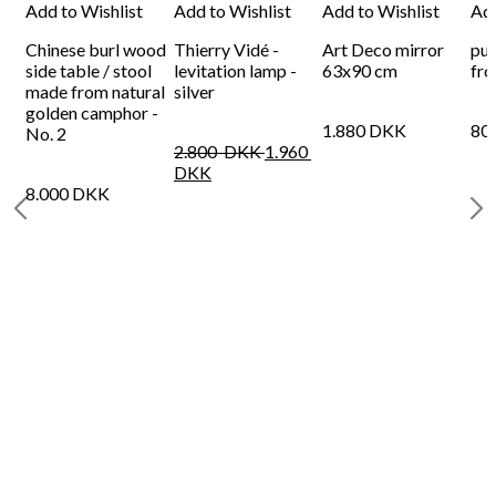
Add to Wishlist
Add to Wishlist
Add to Wishlist
Add
Chinese burl wood
Thierry Vidé -
Art Deco mirror
pur
m
side table / stool
levitation lamp -
63x90 cm
fro
made from natural
silver
golden camphor -
1.880
DKK
80
No. 2
2.800
DKK
1.960
DKK
8.000
DKK