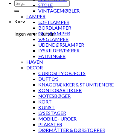
Søg
STOLE
efter:
VINTAGEMØBLER
LAMPER
Kurv
LOFTLAMPER
BORDLAMPER
GULVLAMPER
Ingen varer i kurven.
VÆGLAMPER
UDENDØRSLAMPER
LYSKILDER/PÆRER
FATNINGER
HAVEN
DECOR
CURIOSITY OBJECTS
DUFTLYS
KNAGERÆKKER & STUMTJENERE
KONTORARTIKLER
NOTESBØGER
KORT
KUNST
LYSESTAGER
MOBILE - UROER
PLAKATER
DØRMÅTTER & DØRSTOPPER