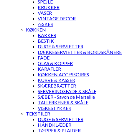
SPEJLE
KRUKKER
VASER
VINTAGE DECOR
ÆSKER
KØKKEN
BAKKER
BESTIK
DUGE & SERVIETTER
DÆKKESERVIETTER & BORDSKÅNERE
FADE
GLAS & KOPPER
KARAFLER
KØKKEN ACCESSOIRES
KURVE & KASSER
SKÆREBRÆTTER
SERVERINGSFADE & SKÅLE
SÆBER - Savon de Marseille
TALLERKENER & SKÅLE
VISKESTYKKER
TEKSTILER
DUGE & SERVIETTER
HÅNDKLÆDER
TÆPPER & PLAIDER