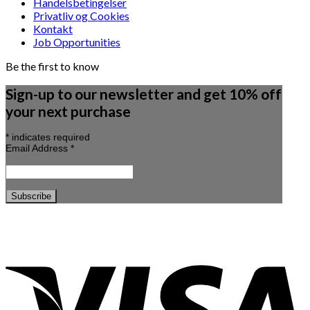
Handelsbetingelser
Privatliv og Cookies
Kontakt
Job Opportunities
Be the first to know
Sign-up to our newsletter and get 10% off
your next purchase
*
indicates required
Email Address
*