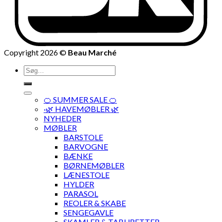
Copyright 2026 ©
Beau Marché
Søg
efter:
🍊 SUMMER SALE 🍊
·🌿 HAVEMØBLER 🌿
NYHEDER
MØBLER
BARSTOLE
BARVOGNE
BÆNKE
BØRNEMØBLER
LÆNESTOLE
HYLDER
PARASOL
REOLER & SKABE
SENGEGAVLE
SKAMLER & TABURETTER