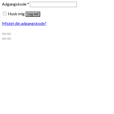
Adgangskode
*
Husk mig
Log ind
Mistet din adgangskode?