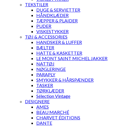
TEKSTILER
DUGE & SERVIETTER
HÅNDKLÆDER
TÆPPER & PLAIDER
PUDER
VISKESTYKKER
TØJ & ACCESSORIES
HANDSKER & LUFFER
BÆLTER
HATTE & KASKETTER
LE MONT SAINT MICHEL JAKKER
NATTØJ
NØGLERINGE
PARAPLY
SMYKKER & HÅRSPÆNDER
TASKER
TØRKLÆDER
Sélection Vintage
DESIGNERE
AMES
BEAU MARCHÉ
CHARVET ÉDITIONS
DANTE