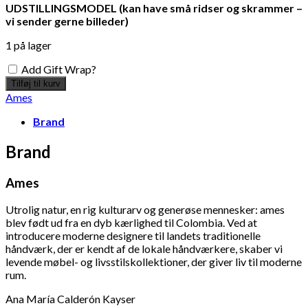
UDSTILLINGSMODEL (kan have små ridser og skrammer –
vi sender gerne billeder)
1 på lager
Add Gift Wrap?
Tilføj til kurv
Ames
Brand
Brand
Ames
Utrolig natur, en rig kulturarv og generøse mennesker: ames
blev født ud fra en dyb kærlighed til Colombia. Ved at
introducere moderne designere til landets traditionelle
håndværk, der er kendt af de lokale håndværkere, skaber vi
levende møbel- og livsstilskollektioner, der giver liv til moderne
rum.
Ana María Calderón Kayser