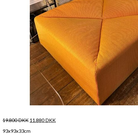
198
DKK
Tilføj til kurv
98
Se kurv
Kasse
19.800
DKK
11.880
DKK
93x93x33cm