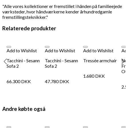
"Alle vores kollektioner er fremstillet i hånden på familieejede
værksteder, hvor håndværkerne kender århundredgamle
fremstillingsteknikker."
Relaterede produkter
Add to Wishlist
Add to Wishlist
Add to Wishlist
Add
r
Tacchini - Sesann
Tacchini - Sesann
Tressée armchair
Sk
Sofa 2
Sofa 2
Fra
Ot
1.680
DKK
66.300
DKK
47.780
DKK
2.
Andre købte også