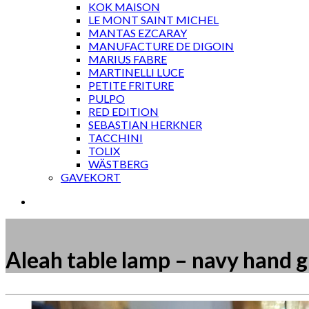
KOK MAISON
LE MONT SAINT MICHEL
MANTAS EZCARAY
MANUFACTURE DE DIGOIN
MARIUS FABRE
MARTINELLI LUCE
PETITE FRITURE
PULPO
RED EDITION
SEBASTIAN HERKNER
TACCHINI
TOLIX
WÄSTBERG
GAVEKORT
Aleah table lamp – navy hand 
Måske kunne nogle af disse produkter have din inte