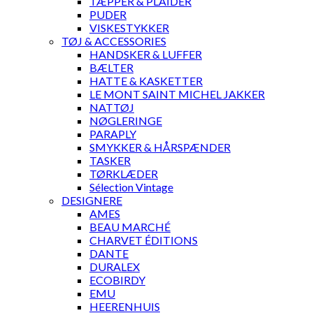
TÆPPER & PLAIDER
PUDER
VISKESTYKKER
TØJ & ACCESSORIES
HANDSKER & LUFFER
BÆLTER
HATTE & KASKETTER
LE MONT SAINT MICHEL JAKKER
NATTØJ
NØGLERINGE
PARAPLY
SMYKKER & HÅRSPÆNDER
TASKER
TØRKLÆDER
Sélection Vintage
DESIGNERE
AMES
BEAU MARCHÉ
CHARVET ÉDITIONS
DANTE
DURALEX
ECOBIRDY
EMU
HEERENHUIS