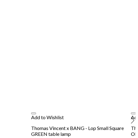
Add to Wishlist
Add
Thomas Vincent x BANG - Lop Small Square
Tho
GREEN table lamp
OR