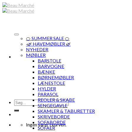
Skip
to
content
🍊 SUMMER SALE 🍊
·🌿 HAVEMØBLER 🌿
NYHEDER
MØBLER
BARSTOLE
BARVOGNE
BÆNKE
BØRNEMØBLER
LÆNESTOLE
HYLDER
PARASOL
REOLER & SKABE
Søg
SENGEGAVLE
efter:
SKAMLER & TABURETTER
SKRIVEBORDE
SOFABORDE
Ingen varer i kurven.
SOFAER