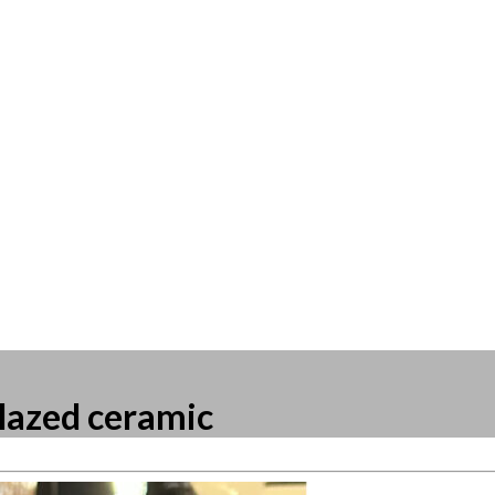
glazed ceramic
resse?