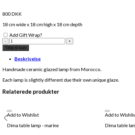
800
DKK
18 cm wide x 18 cm high x 18 cm depth
Add Gift Wrap?
Aleah
table
Tilføj til kurv
lamp
-
Beskrivelse
navy
hand
Handmade ceramic glazed lamp from Morocco.
glazed
Each lamp is slightly different due their own unique glaze.
ceramic
antal
Relaterede produkter
Add to Wishlist
Add to Wishlis
Dima table lamp - marine
Dima table la