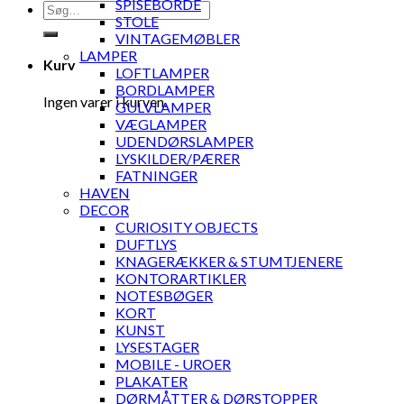
SPISEBORDE
Søg
STOLE
efter:
VINTAGEMØBLER
LAMPER
Kurv
LOFTLAMPER
BORDLAMPER
Ingen varer i kurven.
GULVLAMPER
VÆGLAMPER
UDENDØRSLAMPER
LYSKILDER/PÆRER
FATNINGER
HAVEN
DECOR
CURIOSITY OBJECTS
DUFTLYS
KNAGERÆKKER & STUMTJENERE
KONTORARTIKLER
NOTESBØGER
KORT
KUNST
LYSESTAGER
MOBILE - UROER
PLAKATER
DØRMÅTTER & DØRSTOPPER