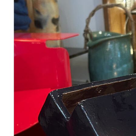
Add to Wishlist
"Choucroute" Plakat - Peter Kjær-Andersen 70x100 cm
368
DKK
Tilføj til kurv