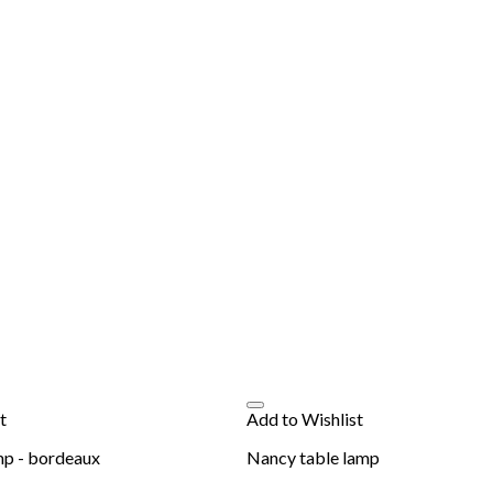
t
Add to Wishlist
mp - bordeaux
Nancy table lamp