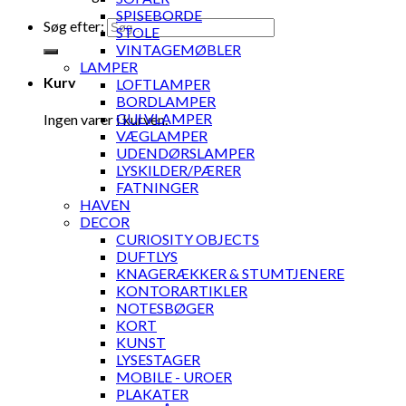
SPISEBORDE
Søg efter:
STOLE
VINTAGEMØBLER
LAMPER
Kurv
LOFTLAMPER
BORDLAMPER
GULVLAMPER
Ingen varer i kurven.
VÆGLAMPER
UDENDØRSLAMPER
LYSKILDER/PÆRER
FATNINGER
HAVEN
DECOR
CURIOSITY OBJECTS
DUFTLYS
KNAGERÆKKER & STUMTJENERE
KONTORARTIKLER
NOTESBØGER
KORT
KUNST
LYSESTAGER
MOBILE - UROER
PLAKATER