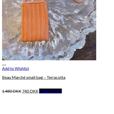
Add to Wishlist
Beau Marché small bag – Terracotta
1.480
DKK
740
DKK
Tilføj til kurv