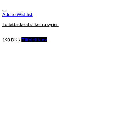
Add to Wishlist
Toilettaske af silke fra syrien
198
DKK
Tilføj til kurv