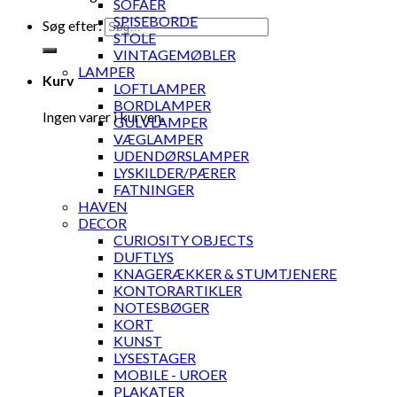
SOFAER
SPISEBORDE
Søg efter:
STOLE
VINTAGEMØBLER
LAMPER
Kurv
LOFTLAMPER
BORDLAMPER
Ingen varer i kurven.
GULVLAMPER
VÆGLAMPER
UDENDØRSLAMPER
LYSKILDER/PÆRER
FATNINGER
HAVEN
DECOR
CURIOSITY OBJECTS
DUFTLYS
KNAGERÆKKER & STUMTJENERE
KONTORARTIKLER
NOTESBØGER
KORT
KUNST
LYSESTAGER
MOBILE - UROER
PLAKATER