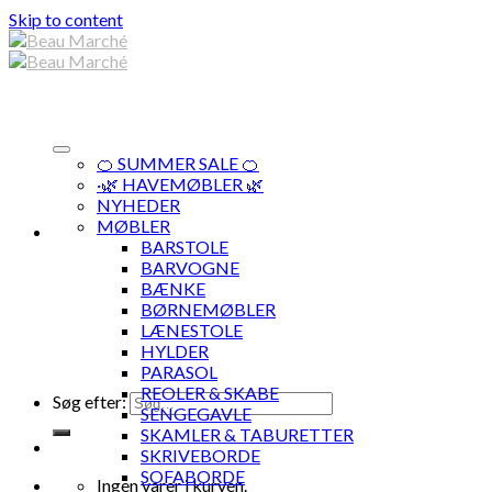
Skip to content
🍊 SUMMER SALE 🍊
·🌿 HAVEMØBLER 🌿
NYHEDER
MØBLER
BARSTOLE
BARVOGNE
BÆNKE
BØRNEMØBLER
LÆNESTOLE
HYLDER
PARASOL
REOLER & SKABE
Søg efter:
SENGEGAVLE
SKAMLER & TABURETTER
SKRIVEBORDE
SOFABORDE
Ingen varer i kurven.