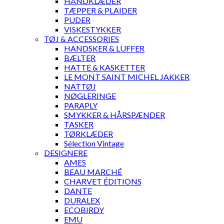
HÅNDKLÆDER
TÆPPER & PLAIDER
PUDER
VISKESTYKKER
TØJ & ACCESSORIES
HANDSKER & LUFFER
BÆLTER
HATTE & KASKETTER
LE MONT SAINT MICHEL JAKKER
NATTØJ
NØGLERINGE
PARAPLY
SMYKKER & HÅRSPÆNDER
TASKER
TØRKLÆDER
Sélection Vintage
DESIGNERE
AMES
BEAU MARCHÉ
CHARVET ÉDITIONS
DANTE
DURALEX
ECOBIRDY
EMU