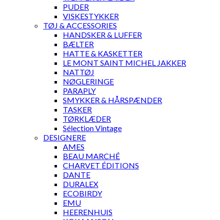
PUDER
VISKESTYKKER
TØJ & ACCESSORIES
HANDSKER & LUFFER
BÆLTER
HATTE & KASKETTER
LE MONT SAINT MICHEL JAKKER
NATTØJ
NØGLERINGE
PARAPLY
SMYKKER & HÅRSPÆNDER
TASKER
TØRKLÆDER
Sélection Vintage
DESIGNERE
AMES
BEAU MARCHÉ
CHARVET ÉDITIONS
DANTE
DURALEX
ECOBIRDY
EMU
HEERENHUIS