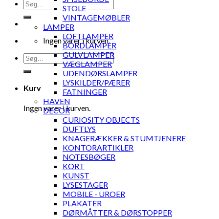
Søg
STOLE
efter:
VINTAGEMØBLER
LAMPER
LOFTLAMPER
Ingen varer i kurven.
BORDLAMPER
GULVLAMPER
Søg
VÆGLAMPER
efter:
UDENDØRSLAMPER
LYSKILDER/PÆRER
Kurv
FATNINGER
HAVEN
Ingen varer i kurven.
DECOR
CURIOSITY OBJECTS
DUFTLYS
KNAGERÆKKER & STUMTJENERE
KONTORARTIKLER
NOTESBØGER
KORT
KUNST
LYSESTAGER
MOBILE - UROER
PLAKATER
DØRMÅTTER & DØRSTOPPER