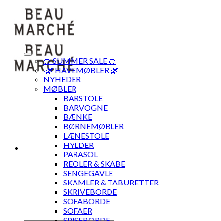
Skip
to
content
🍊 SUMMER SALE 🍊
·🌿 HAVEMØBLER 🌿
NYHEDER
MØBLER
BARSTOLE
BARVOGNE
BÆNKE
BØRNEMØBLER
LÆNESTOLE
HYLDER
PARASOL
REOLER & SKABE
SENGEGAVLE
SKAMLER & TABURETTER
SKRIVEBORDE
SOFABORDE
SOFAER
SPISEBORDE