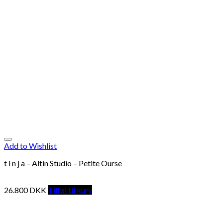
Add to Wishlist
t i n j a – Altin Studio – Petite Ourse
26.800
DKK
Tilføj til kurv