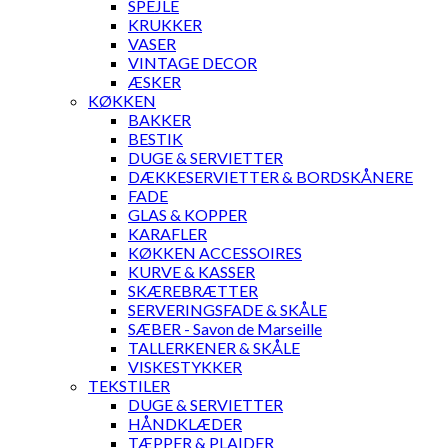
SPEJLE
KRUKKER
VASER
VINTAGE DECOR
ÆSKER
KØKKEN
BAKKER
BESTIK
DUGE & SERVIETTER
DÆKKESERVIETTER & BORDSKÅNERE
FADE
GLAS & KOPPER
KARAFLER
KØKKEN ACCESSOIRES
KURVE & KASSER
SKÆREBRÆTTER
SERVERINGSFADE & SKÅLE
SÆBER - Savon de Marseille
TALLERKENER & SKÅLE
VISKESTYKKER
TEKSTILER
DUGE & SERVIETTER
HÅNDKLÆDER
TÆPPER & PLAIDER