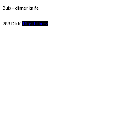
Buis – dinner knife
288
DKK
Tilføj til kurv