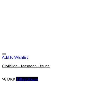
Add to Wishlist
Clothilde – teaspoon – taupe
98
DKK
Tilføj til kurv