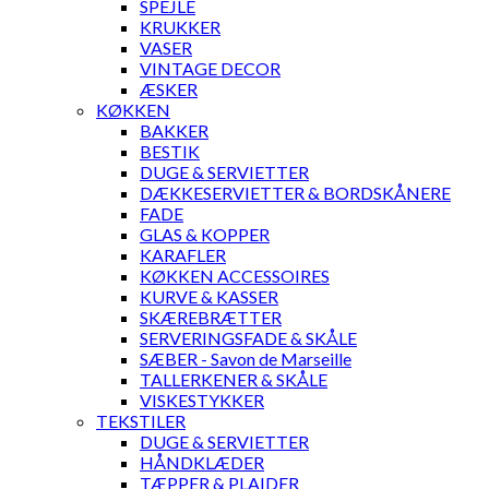
SPEJLE
KRUKKER
VASER
VINTAGE DECOR
ÆSKER
KØKKEN
BAKKER
BESTIK
DUGE & SERVIETTER
DÆKKESERVIETTER & BORDSKÅNERE
FADE
GLAS & KOPPER
KARAFLER
KØKKEN ACCESSOIRES
KURVE & KASSER
SKÆREBRÆTTER
SERVERINGSFADE & SKÅLE
SÆBER - Savon de Marseille
TALLERKENER & SKÅLE
VISKESTYKKER
TEKSTILER
DUGE & SERVIETTER
HÅNDKLÆDER
TÆPPER & PLAIDER