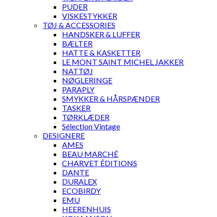
PUDER
VISKESTYKKER
TØJ & ACCESSORIES
HANDSKER & LUFFER
BÆLTER
HATTE & KASKETTER
LE MONT SAINT MICHEL JAKKER
NATTØJ
NØGLERINGE
PARAPLY
SMYKKER & HÅRSPÆNDER
TASKER
TØRKLÆDER
Sélection Vintage
DESIGNERE
AMES
BEAU MARCHÉ
CHARVET ÉDITIONS
DANTE
DURALEX
ECOBIRDY
EMU
HEERENHUIS