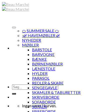
Skip
to
content
🍊 SUMMER SALE 🍊
·🌿 HAVEMØBLER 🌿
NYHEDER
MØBLER
BARSTOLE
BARVOGNE
BÆNKE
BØRNEMØBLER
LÆNESTOLE
HYLDER
PARASOL
REOLER & SKABE
Søg
SENGEGAVLE
efter:
SKAMLER & TABURETTER
SKRIVEBORDE
SOFABORDE
Ingen varer i kurven.
SOFAER
SPISEBORDE