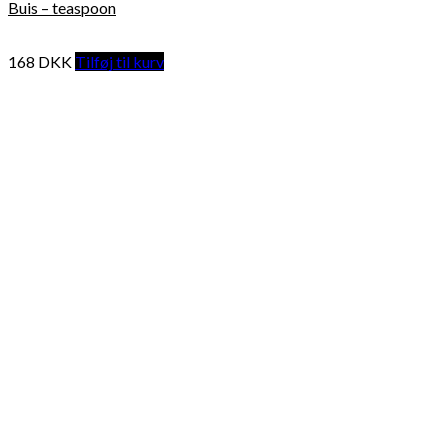
Buis – teaspoon
168
DKK
Tilføj til kurv