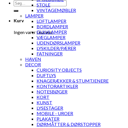
Søg
STOLE
efter:
VINTAGEMØBLER
LAMPER
Kurv
LOFTLAMPER
BORDLAMPER
GULVLAMPER
Ingen varer i kurven.
VÆGLAMPER
UDENDØRSLAMPER
LYSKILDER/PÆRER
FATNINGER
HAVEN
DECOR
CURIOSITY OBJECTS
DUFTLYS
KNAGERÆKKER & STUMTJENERE
KONTORARTIKLER
NOTESBØGER
KORT
KUNST
LYSESTAGER
MOBILE - UROER
PLAKATER
DØRMÅTTER & DØRSTOPPER