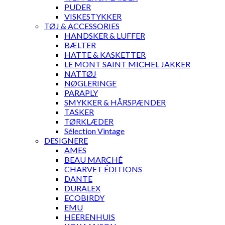
PUDER
VISKESTYKKER
TØJ & ACCESSORIES
HANDSKER & LUFFER
BÆLTER
HATTE & KASKETTER
LE MONT SAINT MICHEL JAKKER
NATTØJ
NØGLERINGE
PARAPLY
SMYKKER & HÅRSPÆNDER
TASKER
TØRKLÆDER
Sélection Vintage
DESIGNERE
AMES
BEAU MARCHÉ
CHARVET ÉDITIONS
DANTE
DURALEX
ECOBIRDY
EMU
HEERENHUIS