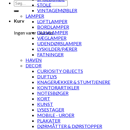
Søg
STOLE
efter:
VINTAGEMØBLER
LAMPER
Kurv
LOFTLAMPER
BORDLAMPER
GULVLAMPER
Ingen varer i kurven.
VÆGLAMPER
UDENDØRSLAMPER
LYSKILDER/PÆRER
FATNINGER
HAVEN
DECOR
CURIOSITY OBJECTS
DUFTLYS
KNAGERÆKKER & STUMTJENERE
KONTORARTIKLER
NOTESBØGER
KORT
KUNST
LYSESTAGER
MOBILE - UROER
PLAKATER
DØRMÅTTER & DØRSTOPPER