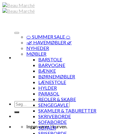
Skip
to
content
🍊 SUMMER SALE 🍊
·🌿 HAVEMØBLER 🌿
NYHEDER
MØBLER
BARSTOLE
BARVOGNE
BÆNKE
BØRNEMØBLER
LÆNESTOLE
HYLDER
PARASOL
REOLER & SKABE
Søg
SENGEGAVLE
efter:
SKAMLER & TABURETTER
SKRIVEBORDE
SOFABORDE
Ingen varer i kurven.
SOFAER
SPISEBORDE