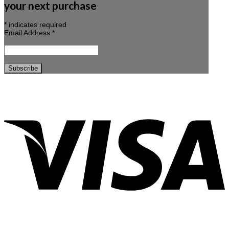
your next purchase
*
indicates required
Email Address
*