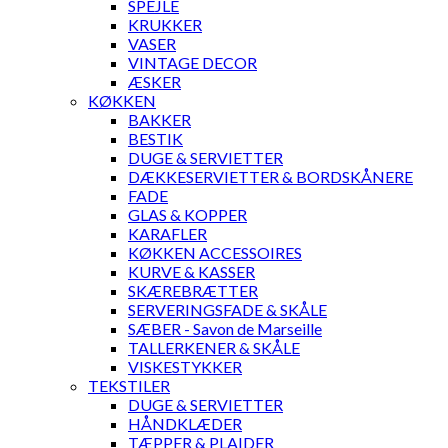
SPEJLE
KRUKKER
VASER
VINTAGE DECOR
ÆSKER
KØKKEN
BAKKER
BESTIK
DUGE & SERVIETTER
DÆKKESERVIETTER & BORDSKÅNERE
FADE
GLAS & KOPPER
KARAFLER
KØKKEN ACCESSOIRES
KURVE & KASSER
SKÆREBRÆTTER
SERVERINGSFADE & SKÅLE
SÆBER - Savon de Marseille
TALLERKENER & SKÅLE
VISKESTYKKER
TEKSTILER
DUGE & SERVIETTER
HÅNDKLÆDER
TÆPPER & PLAIDER