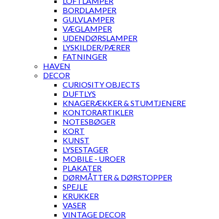
LOFTLAMPER
BORDLAMPER
GULVLAMPER
VÆGLAMPER
UDENDØRSLAMPER
LYSKILDER/PÆRER
FATNINGER
HAVEN
DECOR
CURIOSITY OBJECTS
DUFTLYS
KNAGERÆKKER & STUMTJENERE
KONTORARTIKLER
NOTESBØGER
KORT
KUNST
LYSESTAGER
MOBILE - UROER
PLAKATER
DØRMÅTTER & DØRSTOPPER
SPEJLE
KRUKKER
VASER
VINTAGE DECOR