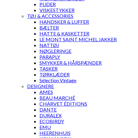
PUDER
VISKESTYKKER
TØJ & ACCESSORIES
HANDSKER & LUFFER
BÆLTER
HATTE & KASKETTER
LE MONT SAINT MICHEL JAKKER
NATTØJ
NØGLERINGE
PARAPLY
SMYKKER & HÅRSPÆNDER
TASKER
TØRKLÆDER
Sélection Vintage
DESIGNERE
AMES
BEAU MARCHÉ
CHARVET ÉDITIONS
DANTE
DURALEX
ECOBIRDY
EMU
HEERENHUIS