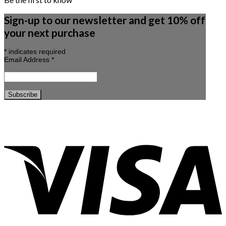
Sign-up to our newsletter and get 10% off
your next purchase
*
indicates required
Email Address
*