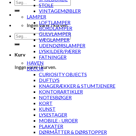
Søg
STOLE
efter:
VINTAGEMØBLER
LAMPER
LOFTLAMPER
Ingen varer i kurven.
BORDLAMPER
GULVLAMPER
Søg
VÆGLAMPER
efter:
UDENDØRSLAMPER
LYSKILDER/PÆRER
Kurv
FATNINGER
HAVEN
Ingen varer i kurven.
DECOR
CURIOSITY OBJECTS
DUFTLYS
KNAGERÆKKER & STUMTJENERE
KONTORARTIKLER
NOTESBØGER
KORT
KUNST
LYSESTAGER
MOBILE - UROER
PLAKATER
DØRMÅTTER & DØRSTOPPER