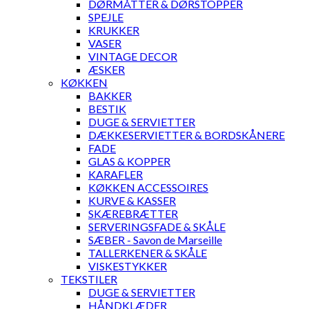
DØRMÅTTER & DØRSTOPPER
SPEJLE
KRUKKER
VASER
VINTAGE DECOR
ÆSKER
KØKKEN
BAKKER
BESTIK
DUGE & SERVIETTER
DÆKKESERVIETTER & BORDSKÅNERE
FADE
GLAS & KOPPER
KARAFLER
KØKKEN ACCESSOIRES
KURVE & KASSER
SKÆREBRÆTTER
SERVERINGSFADE & SKÅLE
SÆBER - Savon de Marseille
TALLERKENER & SKÅLE
VISKESTYKKER
TEKSTILER
DUGE & SERVIETTER
HÅNDKLÆDER