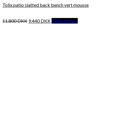
Tolix patio slatted back bench vert mousse
11.800
DKK
9.440
DKK
Tilføj til kurv