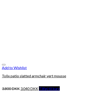
Add to Wishlist
Tolix patio slatted armchair vert mousse
3.800
DKK
3.040
DKK
Tilføj til kurv