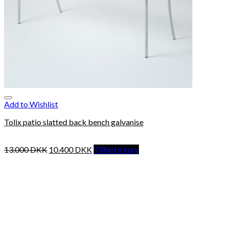
Add to Wishlist
Tolix patio slatted back bench galvanise
13.000
DKK
10.400
DKK
Tilføj til kurv