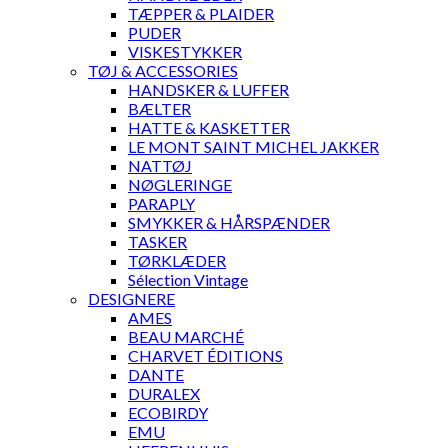
TÆPPER & PLAIDER
PUDER
VISKESTYKKER
TØJ & ACCESSORIES
HANDSKER & LUFFER
BÆLTER
HATTE & KASKETTER
LE MONT SAINT MICHEL JAKKER
NATTØJ
NØGLERINGE
PARAPLY
SMYKKER & HÅRSPÆNDER
TASKER
TØRKLÆDER
Sélection Vintage
DESIGNERE
AMES
BEAU MARCHÉ
CHARVET ÉDITIONS
DANTE
DURALEX
ECOBIRDY
EMU