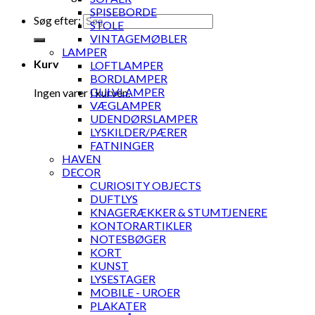
SPISEBORDE
Søg efter:
STOLE
VINTAGEMØBLER
LAMPER
Kurv
LOFTLAMPER
BORDLAMPER
GULVLAMPER
Ingen varer i kurven.
VÆGLAMPER
UDENDØRSLAMPER
LYSKILDER/PÆRER
FATNINGER
HAVEN
DECOR
CURIOSITY OBJECTS
DUFTLYS
KNAGERÆKKER & STUMTJENERE
KONTORARTIKLER
NOTESBØGER
KORT
KUNST
LYSESTAGER
MOBILE - UROER
PLAKATER