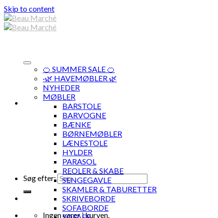
Skip to content
🍊 SUMMER SALE 🍊
·🌿 HAVEMØBLER 🌿
NYHEDER
MØBLER
BARSTOLE
BARVOGNE
BÆNKE
BØRNEMØBLER
LÆNESTOLE
HYLDER
PARASOL
REOLER & SKABE
Søg efter:
SENGEGAVLE
SKAMLER & TABURETTER
SKRIVEBORDE
SOFABORDE
Ingen varer i kurven.
SOFAER