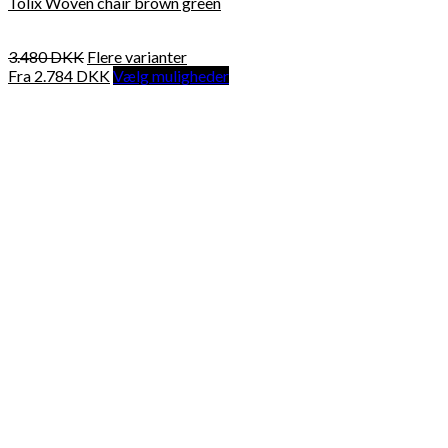
Tolix Woven chair brown green
3.480
DKK
Flere varianter
Fra
2.784
DKK
Vælg muligheder