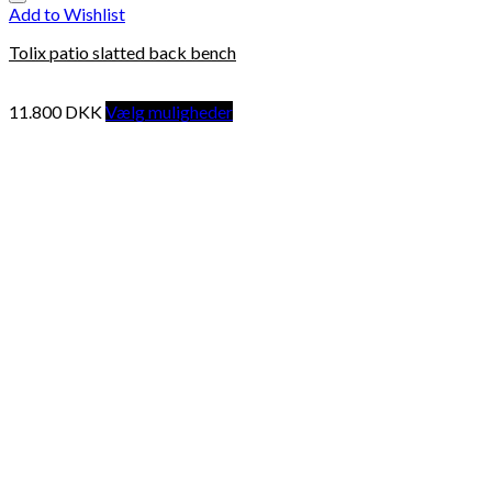
Add to Wishlist
Tolix patio slatted back bench
11.800
DKK
Vælg muligheder