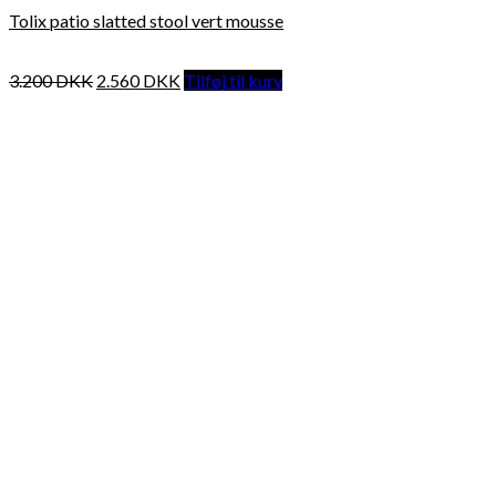
Tolix patio slatted stool vert mousse
3.200
DKK
2.560
DKK
Tilføj til kurv