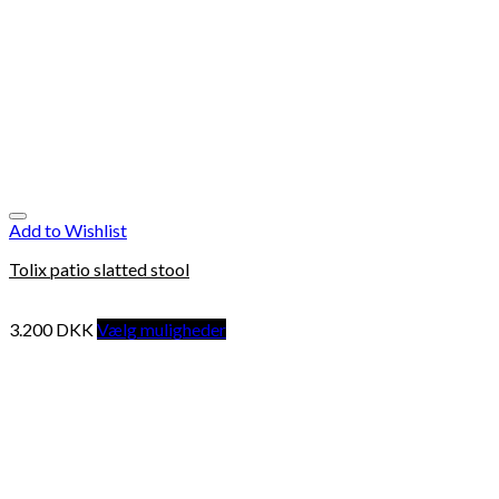
Add to Wishlist
Tolix patio slatted stool
3.200
DKK
Vælg muligheder