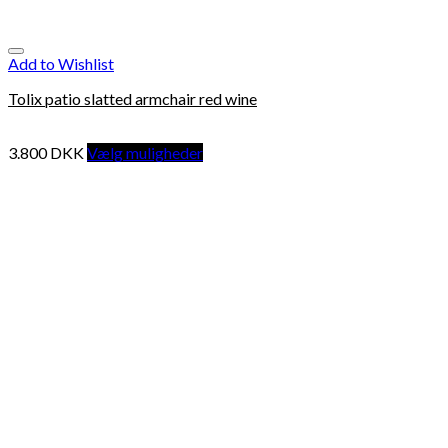
Add to Wishlist
Tolix patio slatted armchair red wine
3.800
DKK
Vælg muligheder