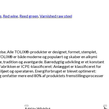
e
,
Red wine
,
Reed green
,
Varnished raw steel
. Alle TOLIX®-produkter er designet, formet, stemplet,
 TOLIX® er både moderne og populært og skaber en alkymi
ne, tradition og avantgarde. Bæredygtig udvikling er et konstant
brikken er ICPE-klassificeret: Anlægget er klassificeret for
ljøet og operatøren. Energiforbruget er blevet optimeret:
g omfatter mere end 80% af produktets fremstillingsprocesser
Add to Wishlist
Add