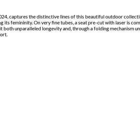
Se kurv
Kasse
4, captures the distinctive lines of this beautiful outdoor collect
ng its femininity. On very fine tubes, a seat pre-cut with laser is c
 it both unparalleled longevity and, through a folding mechanism un
ort.