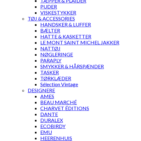
TÆPPER & PLAIDER
PUDER
VISKESTYKKER
TØJ & ACCESSORIES
HANDSKER & LUFFER
BÆLTER
HATTE & KASKETTER
LE MONT SAINT MICHEL JAKKER
NATTØJ
NØGLERINGE
PARAPLY
SMYKKER & HÅRSPÆNDER
TASKER
TØRKLÆDER
Sélection Vintage
DESIGNERE
AMES
BEAU MARCHÉ
CHARVET ÉDITIONS
DANTE
DURALEX
ECOBIRDY
EMU
HEERENHUIS