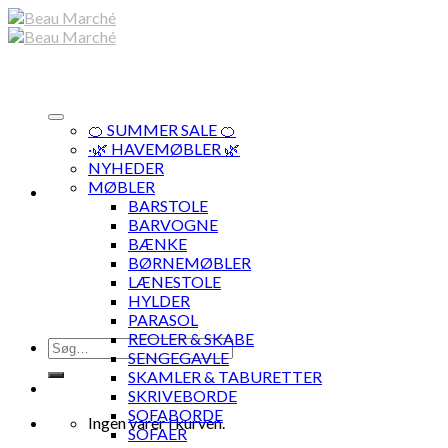
Skip
to
content
🍊 SUMMER SALE 🍊
·🌿 HAVEMØBLER 🌿
NYHEDER
MØBLER
BARSTOLE
BARVOGNE
BÆNKE
BØRNEMØBLER
LÆNESTOLE
HYLDER
PARASOL
REOLER & SKABE
Søg
SENGEGAVLE
efter:
SKAMLER & TABURETTER
SKRIVEBORDE
SOFABORDE
Ingen varer i kurven.
SOFAER