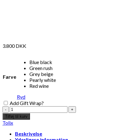
3.800
DKK
Blue black
Green rush
Grey beige
Farve
Pearly white
Red wine
Ryd
Add Gift Wrap?
Tolix
Add to Wishlist
patio
Tilføj til kurv
slatted
"Choucroute" Plakat - Peter Kjær-Andersen 70x100 cm
Tolix
armchair
red
Beskrivelse
wine
368
DKK
Tilføj til kurv
Yderligere information