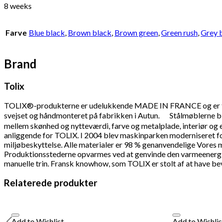
8 weeks
Farve
Blue black
,
Brown black
,
Brown green
,
Green rush
,
Grey 
Brand
Tolix
TOLIX®-produkterne er udelukkende MADE IN FRANCE og er forb
svejset og håndmonteret på fabrikken i Autun. Stålmøblerne b
mellem skønhed og nytteværdi, farve og metalplade, interiør og ek
anliggende for TOLIX. I 2004 blev maskinparken moderniseret fo
miljøbeskyttelse. Alle materialer er 98 % genanvendelige Vores
Produktionsstederne opvarmes ved at genvinde den varmeenergi,
manuelle trin. Fransk knowhow, som TOLIX er stolt af at have be
Relaterede produkter
Add to Wishlist
Add to Wishlis