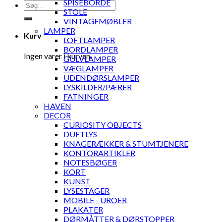
SPISEBORDE
Søg
STOLE
efter:
VINTAGEMØBLER
LAMPER
Kurv
LOFTLAMPER
BORDLAMPER
Ingen varer i kurven.
GULVLAMPER
VÆGLAMPER
UDENDØRSLAMPER
LYSKILDER/PÆRER
FATNINGER
HAVEN
DECOR
CURIOSITY OBJECTS
DUFTLYS
KNAGERÆKKER & STUMTJENERE
KONTORARTIKLER
NOTESBØGER
KORT
KUNST
LYSESTAGER
MOBILE - UROER
PLAKATER
DØRMÅTTER & DØRSTOPPER