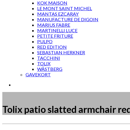
KOK MAISON
LE MONT SAINT MICHEL
MANTAS EZCARAY
MANUFACTURE DE DIGOIN
MARIUS FABRE
MARTINELLI LUCE
PETITE FRITURE
PULPO
RED EDITION
SEBASTIAN HERKNER
TACCHINI
TOLIX
WÄSTBERG
GAVEKORT
Tolix patio slatted armchair re
Måske kunne nogle af disse produkter have din inte