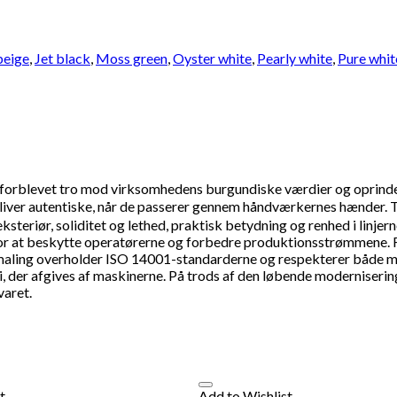
beige
,
Jet black
,
Moss green
,
Oyster white
,
Pearly white
,
Pure whit
levet tro mod virksomhedens burgundiske værdier og oprindelse
liver autentiske, når de passerer gennem håndværkernes hænder.
steriør, soliditet og lethed, praktisk betydning og renhed i linjer
r at beskytte operatørerne og forbedre produktionsstrømmene. Fa
 maling overholder ISO 14001-standarderne og respekterer både mi
 der afgives af maskinerne. På trods af den løbende moderniserin
varet.
t
Add to Wishlist