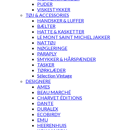
PUDER
VISKESTYKKER
TØJ & ACCESSORIES
HANDSKER & LUFFER
BÆLTER
HATTE & KASKETTER
LE MONT SAINT MICHEL JAKKER
NATTØJ
NØGLERINGE
PARAPLY
SMYKKER & HÅRSPÆNDER
TASKER
TØRKLÆDER
Sélection Vintage
DESIGNERE
AMES
BEAU MARCHÉ
CHARVET ÉDITIONS
DANTE
DURALEX
ECOBIRDY
EMU
HEERENHUIS