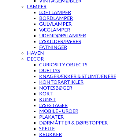
VINTAGEMØBLER
LAMPER
LOFTLAMPER
BORDLAMPER
GULVLAMPER
VÆGLAMPER
UDENDØRSLAMPER
LYSKILDER/PÆRER
FATNINGER
HAVEN
DECOR
CURIOSITY OBJECTS
DUFTLYS
KNAGERÆKKER & STUMTJENERE
KONTORARTIKLER
NOTESBØGER
KORT
KUNST
LYSESTAGER
MOBILE - UROER
PLAKATER
DØRMÅTTER & DØRSTOPPER
SPEJLE
KRUKKER