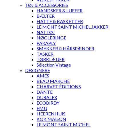
TØJ & ACCESSORIES
HANDSKER & LUFFER
BÆLTER
HATTE & KASKETTER
LE MONT SAINT MICHEL JAKKER
NATTØJ
NØGLERINGE
PARAPLY
SMYKKER & HÅRSPÆNDER
TASKER
TØRKLÆDER
Sélection Vintage
DESIGNERE
AMES
BEAU MARCHÉ
CHARVET ÉDITIONS
DANTE
DURALEX
ECOBIRDY
EMU
HEERENHUIS
KOK MAISON
LE MONT SAINT MICHEL