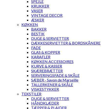
SPEJLE
KRUKKER
VASER
VINTAGE DECOR
ÆSKER
KØKKEN
BAKKER
BESTIK
DUGE & SERVIETTER
DÆKKESERVIETTER & BORDSKÅNERE
FADE
GLAS & KOPPER
KARAFLER
KØKKEN ACCESSOIRES
KURVE & KASSER
SKÆREBRÆTTER
SERVERINGSFADE & SKÅLE
SÆBER - Savon de Marseille
TALLERKENER & SKÅLE
VISKESTYKKER
TEKSTILER
DUGE & SERVIETTER
HÅNDKLÆDER
TÆPPER & PLAIDER