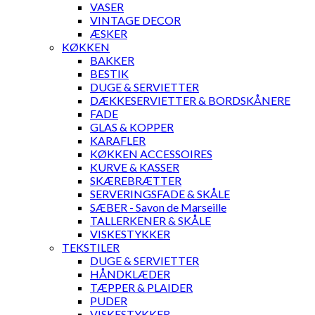
VASER
VINTAGE DECOR
ÆSKER
KØKKEN
BAKKER
BESTIK
DUGE & SERVIETTER
DÆKKESERVIETTER & BORDSKÅNERE
FADE
GLAS & KOPPER
KARAFLER
KØKKEN ACCESSOIRES
KURVE & KASSER
SKÆREBRÆTTER
SERVERINGSFADE & SKÅLE
SÆBER - Savon de Marseille
TALLERKENER & SKÅLE
VISKESTYKKER
TEKSTILER
DUGE & SERVIETTER
HÅNDKLÆDER
TÆPPER & PLAIDER
PUDER
VISKESTYKKER