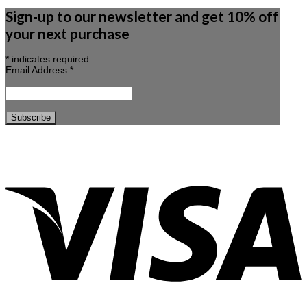
Sign-up to our newsletter and get 10% off
your next purchase
*
indicates required
Email Address
*