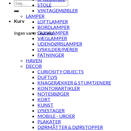
Søg
STOLE
efter:
VINTAGEMØBLER
LAMPER
Kurv
LOFTLAMPER
BORDLAMPER
GULVLAMPER
Ingen varer i kurven.
VÆGLAMPER
UDENDØRSLAMPER
LYSKILDER/PÆRER
FATNINGER
HAVEN
DECOR
CURIOSITY OBJECTS
DUFTLYS
KNAGERÆKKER & STUMTJENERE
KONTORARTIKLER
NOTESBØGER
KORT
KUNST
LYSESTAGER
MOBILE - UROER
PLAKATER
DØRMÅTTER & DØRSTOPPER