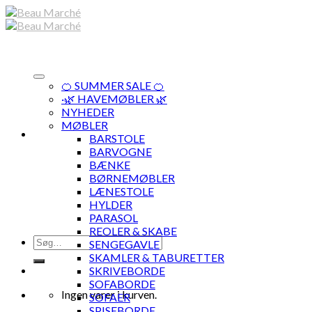
Skip
to
content
🍊 SUMMER SALE 🍊
·🌿 HAVEMØBLER 🌿
NYHEDER
MØBLER
BARSTOLE
BARVOGNE
BÆNKE
BØRNEMØBLER
LÆNESTOLE
HYLDER
PARASOL
REOLER & SKABE
Søg
SENGEGAVLE
efter:
SKAMLER & TABURETTER
SKRIVEBORDE
SOFABORDE
Ingen varer i kurven.
SOFAER
SPISEBORDE