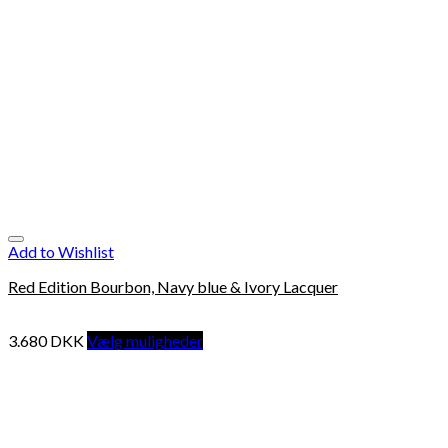
Add to Wishlist
Red Edition Bourbon, Navy blue & Ivory Lacquer
3.680
DKK
Vælg muligheder