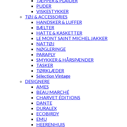
TÆPPER & PLAIDER
PUDER
VISKESTYKKER
TØJ & ACCESSORIES
HANDSKER & LUFFER
BÆLTER
HATTE & KASKETTER
LE MONT SAINT MICHEL JAKKER
NATTØJ
NØGLERINGE
PARAPLY
SMYKKER & HÅRSPÆNDER
TASKER
TØRKLÆDER
Sélection Vintage
DESIGNERE
AMES
BEAU MARCHÉ
CHARVET ÉDITIONS
DANTE
DURALEX
ECOBIRDY
EMU
HEERENHUIS