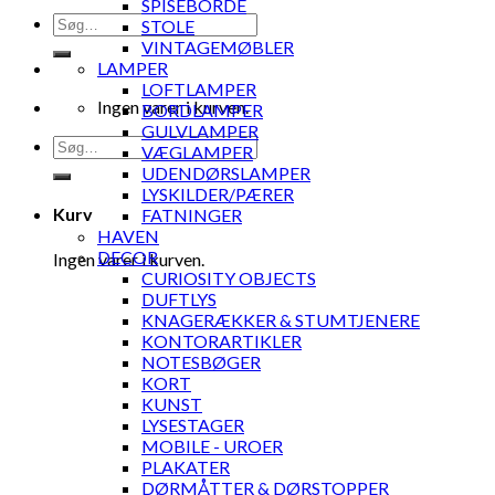
SPISEBORDE
Søg
STOLE
efter:
VINTAGEMØBLER
LAMPER
LOFTLAMPER
Ingen varer i kurven.
BORDLAMPER
GULVLAMPER
Søg
VÆGLAMPER
efter:
UDENDØRSLAMPER
LYSKILDER/PÆRER
Kurv
FATNINGER
HAVEN
DECOR
Ingen varer i kurven.
CURIOSITY OBJECTS
DUFTLYS
KNAGERÆKKER & STUMTJENERE
KONTORARTIKLER
NOTESBØGER
KORT
KUNST
LYSESTAGER
MOBILE - UROER
PLAKATER
DØRMÅTTER & DØRSTOPPER