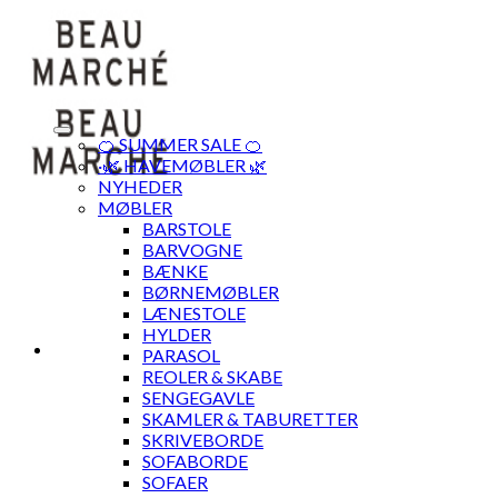
Skip
to
content
🍊 SUMMER SALE 🍊
·🌿 HAVEMØBLER 🌿
NYHEDER
MØBLER
BARSTOLE
BARVOGNE
BÆNKE
BØRNEMØBLER
LÆNESTOLE
HYLDER
PARASOL
REOLER & SKABE
SENGEGAVLE
SKAMLER & TABURETTER
SKRIVEBORDE
SOFABORDE
SOFAER