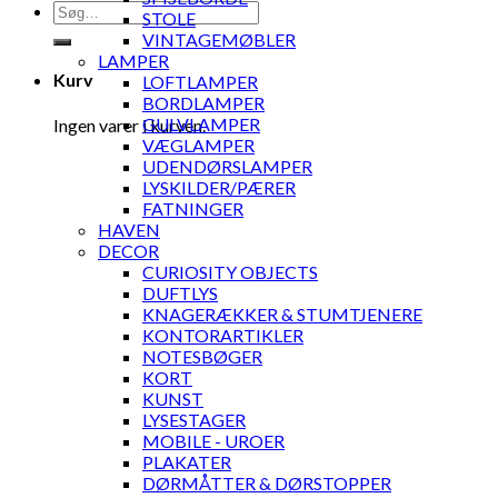
Søg
STOLE
efter:
VINTAGEMØBLER
LAMPER
Kurv
LOFTLAMPER
BORDLAMPER
GULVLAMPER
Ingen varer i kurven.
VÆGLAMPER
UDENDØRSLAMPER
LYSKILDER/PÆRER
FATNINGER
HAVEN
DECOR
CURIOSITY OBJECTS
DUFTLYS
KNAGERÆKKER & STUMTJENERE
KONTORARTIKLER
NOTESBØGER
KORT
KUNST
LYSESTAGER
MOBILE - UROER
PLAKATER
DØRMÅTTER & DØRSTOPPER