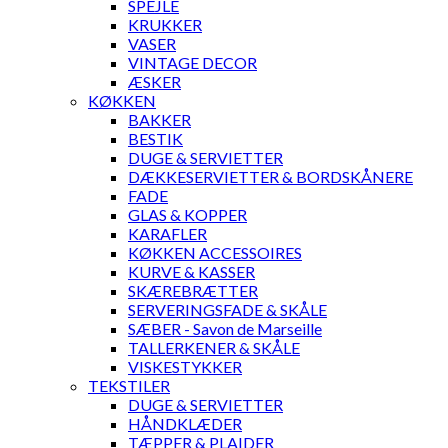
SPEJLE
KRUKKER
VASER
VINTAGE DECOR
ÆSKER
KØKKEN
BAKKER
BESTIK
DUGE & SERVIETTER
DÆKKESERVIETTER & BORDSKÅNERE
FADE
GLAS & KOPPER
KARAFLER
KØKKEN ACCESSOIRES
KURVE & KASSER
SKÆREBRÆTTER
SERVERINGSFADE & SKÅLE
SÆBER - Savon de Marseille
TALLERKENER & SKÅLE
VISKESTYKKER
TEKSTILER
DUGE & SERVIETTER
HÅNDKLÆDER
TÆPPER & PLAIDER