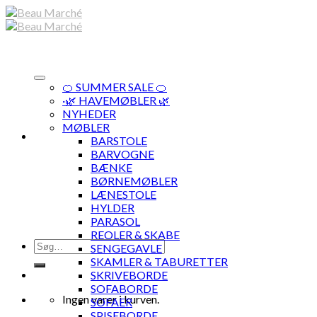
Skip
to
content
🍊 SUMMER SALE 🍊
·🌿 HAVEMØBLER 🌿
NYHEDER
MØBLER
BARSTOLE
BARVOGNE
BÆNKE
BØRNEMØBLER
LÆNESTOLE
HYLDER
PARASOL
REOLER & SKABE
Søg
SENGEGAVLE
efter:
SKAMLER & TABURETTER
SKRIVEBORDE
SOFABORDE
Ingen varer i kurven.
SOFAER
SPISEBORDE