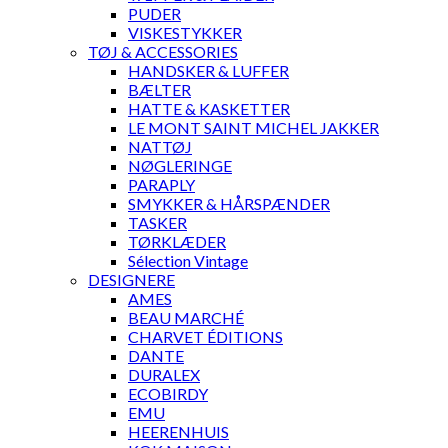
PUDER
VISKESTYKKER
TØJ & ACCESSORIES
HANDSKER & LUFFER
BÆLTER
HATTE & KASKETTER
LE MONT SAINT MICHEL JAKKER
NATTØJ
NØGLERINGE
PARAPLY
SMYKKER & HÅRSPÆNDER
TASKER
TØRKLÆDER
Sélection Vintage
DESIGNERE
AMES
BEAU MARCHÉ
CHARVET ÉDITIONS
DANTE
DURALEX
ECOBIRDY
EMU
HEERENHUIS