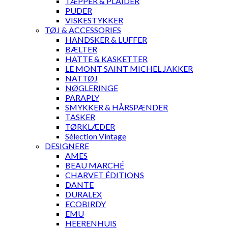
TÆPPER & PLAIDER
PUDER
VISKESTYKKER
TØJ & ACCESSORIES
HANDSKER & LUFFER
BÆLTER
HATTE & KASKETTER
LE MONT SAINT MICHEL JAKKER
NATTØJ
NØGLERINGE
PARAPLY
SMYKKER & HÅRSPÆNDER
TASKER
TØRKLÆDER
Sélection Vintage
DESIGNERE
AMES
BEAU MARCHÉ
CHARVET ÉDITIONS
DANTE
DURALEX
ECOBIRDY
EMU
HEERENHUIS