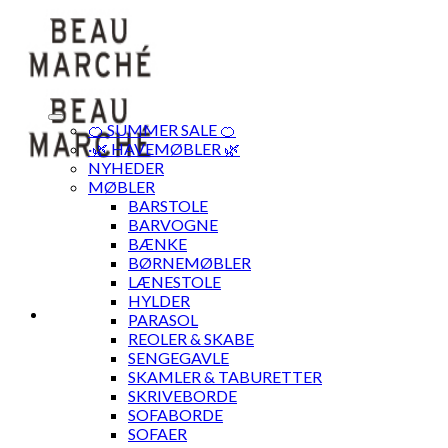
Skip
to
content
🍊 SUMMER SALE 🍊
·🌿 HAVEMØBLER 🌿
NYHEDER
MØBLER
BARSTOLE
BARVOGNE
BÆNKE
BØRNEMØBLER
LÆNESTOLE
HYLDER
PARASOL
REOLER & SKABE
SENGEGAVLE
SKAMLER & TABURETTER
SKRIVEBORDE
SOFABORDE
SOFAER