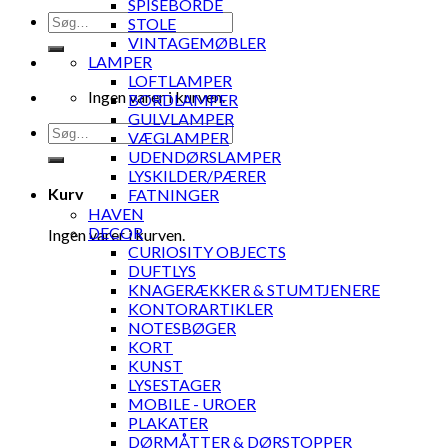
SPISEBORDE
Søg
STOLE
efter:
VINTAGEMØBLER
LAMPER
LOFTLAMPER
Ingen varer i kurven.
BORDLAMPER
GULVLAMPER
Søg
VÆGLAMPER
efter:
UDENDØRSLAMPER
LYSKILDER/PÆRER
Kurv
FATNINGER
HAVEN
DECOR
Ingen varer i kurven.
CURIOSITY OBJECTS
DUFTLYS
KNAGERÆKKER & STUMTJENERE
KONTORARTIKLER
NOTESBØGER
KORT
KUNST
LYSESTAGER
MOBILE - UROER
PLAKATER
DØRMÅTTER & DØRSTOPPER