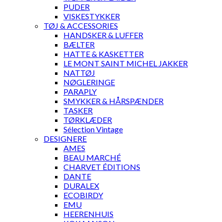
PUDER
VISKESTYKKER
TØJ & ACCESSORIES
HANDSKER & LUFFER
BÆLTER
HATTE & KASKETTER
LE MONT SAINT MICHEL JAKKER
NATTØJ
NØGLERINGE
PARAPLY
SMYKKER & HÅRSPÆNDER
TASKER
TØRKLÆDER
Sélection Vintage
DESIGNERE
AMES
BEAU MARCHÉ
CHARVET ÉDITIONS
DANTE
DURALEX
ECOBIRDY
EMU
HEERENHUIS