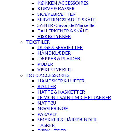
KØKKEN ACCESSOIRES
KURVE & KASSER
SKÆREBRÆTTER
SERVERINGSFADE & SKÅLE
SÆBER - Savon de Marseille
TALLERKENER & SKÅLE
VISKESTYKKER
TEKSTILER
DUGE & SERVIETTER
HÅNDKLÆDER
TÆPPER & PLAIDER
PUDER
VISKESTYKKER
TØJ & ACCESSORIES
HANDSKER & LUFFER
BÆLTER
HATTE & KASKETTER
LE MONT SAINT MICHEL JAKKER
NATTØJ
NØGLERINGE
PARAPLY
SMYKKER & HÅRSPÆNDER
TASKER
TØRKLÆDER