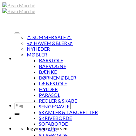
Skip
to
content
🍊 SUMMER SALE 🍊
·🌿 HAVEMØBLER 🌿
NYHEDER
MØBLER
BARSTOLE
BARVOGNE
BÆNKE
BØRNEMØBLER
LÆNESTOLE
HYLDER
PARASOL
REOLER & SKABE
Søg
SENGEGAVLE
efter:
SKAMLER & TABURETTER
SKRIVEBORDE
SOFABORDE
Ingen varer i kurven.
SOFAER
SPISEBORDE