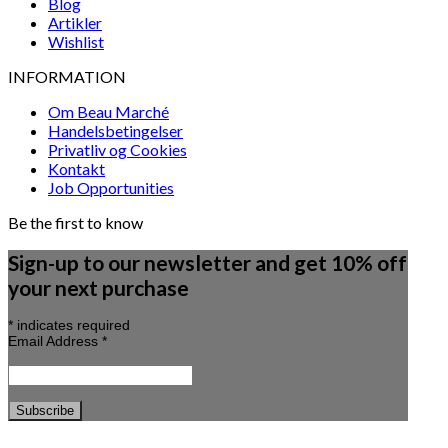
Blog
Artikler
Wishlist
INFORMATION
Om Beau Marché
Handelsbetingelser
Privatliv og Cookies
Kontakt
Job Opportunities
Be the first to know
Sign-up to our newsletter and get 10% off
your next purchase
*
indicates required
Email Address
*