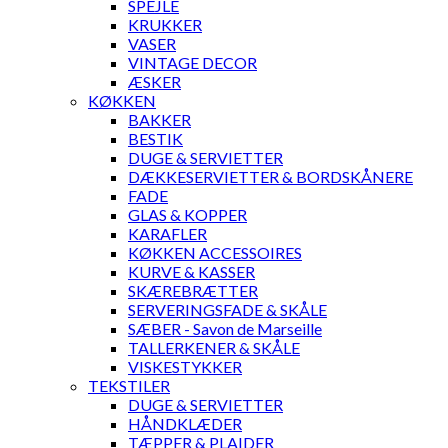
SPEJLE
KRUKKER
VASER
VINTAGE DECOR
ÆSKER
KØKKEN
BAKKER
BESTIK
DUGE & SERVIETTER
DÆKKESERVIETTER & BORDSKÅNERE
FADE
GLAS & KOPPER
KARAFLER
KØKKEN ACCESSOIRES
KURVE & KASSER
SKÆREBRÆTTER
SERVERINGSFADE & SKÅLE
SÆBER - Savon de Marseille
TALLERKENER & SKÅLE
VISKESTYKKER
TEKSTILER
DUGE & SERVIETTER
HÅNDKLÆDER
TÆPPER & PLAIDER