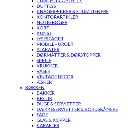
CURIOSITY OBJECTS
DUFTLYS
KNAGERÆKKER & STUMTJENERE
KONTORARTIKLER
NOTESBØGER
KORT
KUNST
LYSESTAGER
MOBILE - UROER
PLAKATER
DØRMÅTTER & DØRSTOPPER
SPEJLE
KRUKKER
VASER
VINTAGE DECOR
ÆSKER
KØKKEN
BAKKER
BESTIK
DUGE & SERVIETTER
DÆKKESERVIETTER & BORDSKÅNERE
FADE
GLAS & KOPPER
KARAFLER