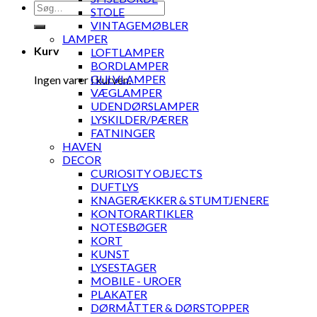
Søg
STOLE
efter:
VINTAGEMØBLER
LAMPER
Kurv
LOFTLAMPER
BORDLAMPER
GULVLAMPER
Ingen varer i kurven.
VÆGLAMPER
UDENDØRSLAMPER
LYSKILDER/PÆRER
FATNINGER
HAVEN
DECOR
CURIOSITY OBJECTS
DUFTLYS
KNAGERÆKKER & STUMTJENERE
KONTORARTIKLER
NOTESBØGER
KORT
KUNST
LYSESTAGER
MOBILE - UROER
PLAKATER
DØRMÅTTER & DØRSTOPPER