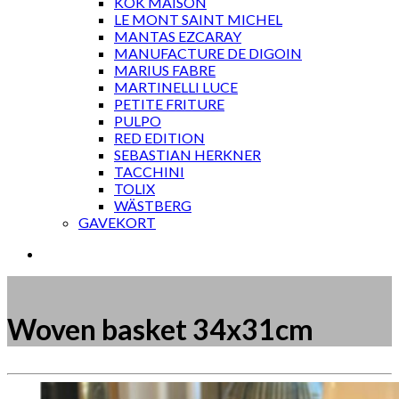
KOK MAISON
LE MONT SAINT MICHEL
MANTAS EZCARAY
MANUFACTURE DE DIGOIN
MARIUS FABRE
MARTINELLI LUCE
PETITE FRITURE
PULPO
RED EDITION
SEBASTIAN HERKNER
TACCHINI
TOLIX
WÄSTBERG
GAVEKORT
Woven basket 34x31cm
Måske kunne nogle af disse produkter have din