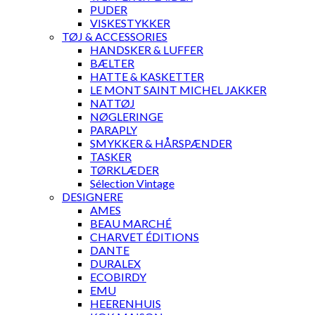
PUDER
VISKESTYKKER
TØJ & ACCESSORIES
HANDSKER & LUFFER
BÆLTER
HATTE & KASKETTER
LE MONT SAINT MICHEL JAKKER
NATTØJ
NØGLERINGE
PARAPLY
SMYKKER & HÅRSPÆNDER
TASKER
TØRKLÆDER
Sélection Vintage
DESIGNERE
AMES
BEAU MARCHÉ
CHARVET ÉDITIONS
DANTE
DURALEX
ECOBIRDY
EMU
HEERENHUIS