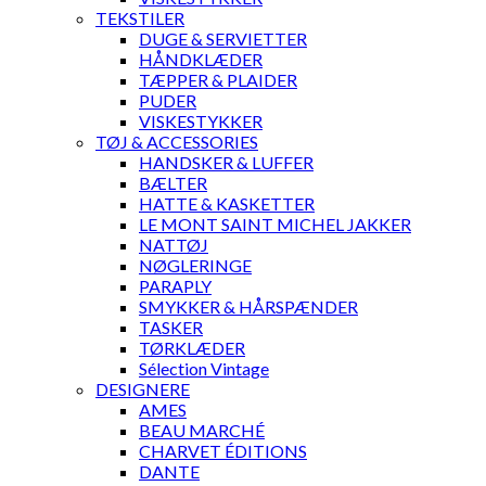
TEKSTILER
DUGE & SERVIETTER
HÅNDKLÆDER
TÆPPER & PLAIDER
PUDER
VISKESTYKKER
TØJ & ACCESSORIES
HANDSKER & LUFFER
BÆLTER
HATTE & KASKETTER
LE MONT SAINT MICHEL JAKKER
NATTØJ
NØGLERINGE
PARAPLY
SMYKKER & HÅRSPÆNDER
TASKER
TØRKLÆDER
Sélection Vintage
DESIGNERE
AMES
BEAU MARCHÉ
CHARVET ÉDITIONS
DANTE