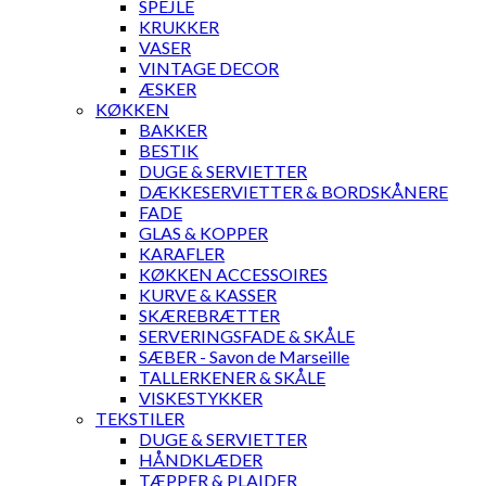
SPEJLE
KRUKKER
VASER
VINTAGE DECOR
ÆSKER
KØKKEN
BAKKER
BESTIK
DUGE & SERVIETTER
DÆKKESERVIETTER & BORDSKÅNERE
FADE
GLAS & KOPPER
KARAFLER
KØKKEN ACCESSOIRES
KURVE & KASSER
SKÆREBRÆTTER
SERVERINGSFADE & SKÅLE
SÆBER - Savon de Marseille
TALLERKENER & SKÅLE
VISKESTYKKER
TEKSTILER
DUGE & SERVIETTER
HÅNDKLÆDER
TÆPPER & PLAIDER