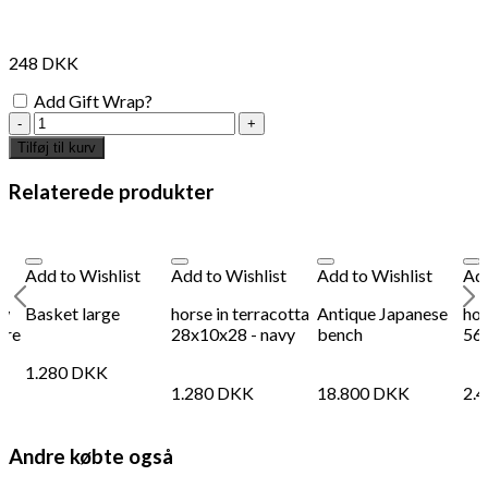
248
DKK
Add Gift Wrap?
Woven
basket
Tilføj til kurv
34x31cm
antal
Relaterede produkter
Add to Wishlist
Add to Wishlist
Add to Wishlist
Add
ow
Basket large
horse in terracotta
Antique Japanese
hor
dre
28x10x28 - navy
bench
56x
1.280
DKK
1.280
DKK
18.800
DKK
2.
Andre købte også