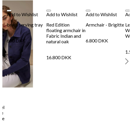
Add to Wishlist
Add to Wishlist
Add to Wishlist
Add
brass serving tray
Red Edition
Armchair - Brigitte
Le 
floating armchair in
Wo
Fabric Indian and
Wo
680
DKK
6.800
DKK
natural oak
1.
16.800
DKK
hel
ne
lue