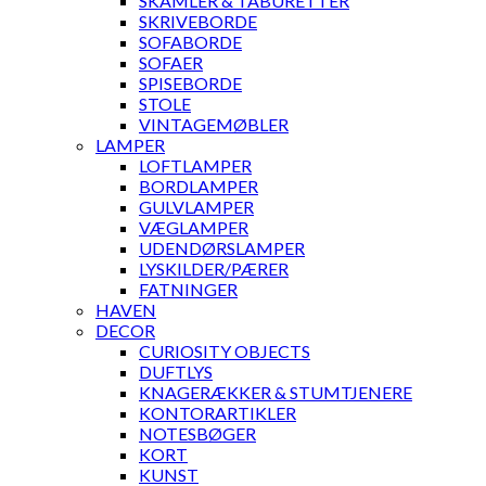
SKAMLER & TABURETTER
SKRIVEBORDE
SOFABORDE
SOFAER
SPISEBORDE
STOLE
VINTAGEMØBLER
LAMPER
LOFTLAMPER
BORDLAMPER
GULVLAMPER
VÆGLAMPER
UDENDØRSLAMPER
LYSKILDER/PÆRER
FATNINGER
HAVEN
DECOR
CURIOSITY OBJECTS
DUFTLYS
KNAGERÆKKER & STUMTJENERE
KONTORARTIKLER
NOTESBØGER
KORT
KUNST