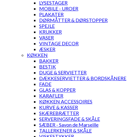
LYSESTAGER
MOBILE - UROER
PLAKATER
DØRMÅTTER & DØRSTOPPER
SPEJLE
KRUKKER
VASER
VINTAGE DECOR
ÆSKER
KØKKEN
BAKKER
BESTIK
DUGE & SERVIETTER
DÆKKESERVIETTER & BORDSKÅNERE
FADE
GLAS & KOPPER
KARAFLER
KØKKEN ACCESSOIRES
KURVE & KASSER
SKÆREBRÆTTER
SERVERINGSFADE & SKÅLE
SÆBER - Savon de Marseille
TALLERKENER & SKÅLE
VISKESTYKKER