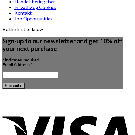
Handelsbetingelser
Privatliv og Cookies
Kontakt
Job Opportunities
Be the first to know
Sign-up to our newsletter and get 10% off
your next purchase
*
indicates required
Email Address
*