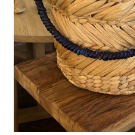
198
DKK
Tilføj til kurv
34
Se kurv
Kasse