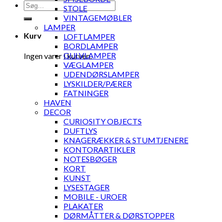
Søg
STOLE
efter:
VINTAGEMØBLER
LAMPER
Kurv
LOFTLAMPER
BORDLAMPER
GULVLAMPER
Ingen varer i kurven.
VÆGLAMPER
UDENDØRSLAMPER
LYSKILDER/PÆRER
FATNINGER
HAVEN
DECOR
CURIOSITY OBJECTS
DUFTLYS
KNAGERÆKKER & STUMTJENERE
KONTORARTIKLER
NOTESBØGER
KORT
KUNST
LYSESTAGER
MOBILE - UROER
PLAKATER
DØRMÅTTER & DØRSTOPPER