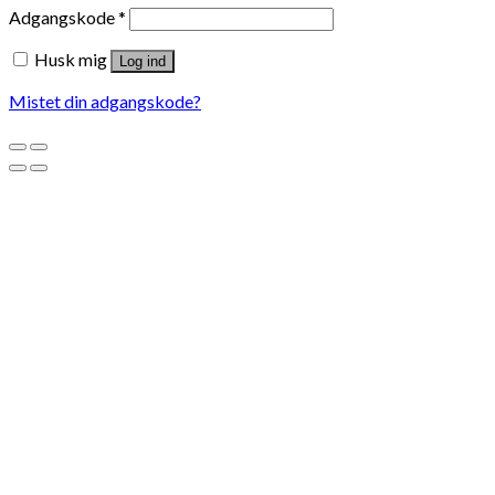
Adgangskode
*
Husk mig
Log ind
Mistet din adgangskode?