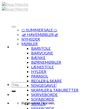
Skip
to
content
🍊 SUMMER SALE 🍊
·🌿 HAVEMØBLER 🌿
NYHEDER
MØBLER
BARSTOLE
BARVOGNE
BÆNKE
BØRNEMØBLER
LÆNESTOLE
HYLDER
PARASOL
REOLER & SKABE
Søg
SENGEGAVLE
efter:
SKAMLER & TABURETTER
SKRIVEBORDE
SOFABORDE
Ingen varer i kurven.
SOFAER
SPISEBORDE