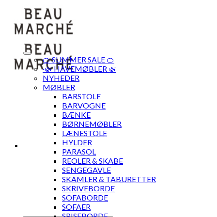
Skip
to
content
🍊 SUMMER SALE 🍊
·🌿 HAVEMØBLER 🌿
NYHEDER
MØBLER
BARSTOLE
BARVOGNE
BÆNKE
BØRNEMØBLER
LÆNESTOLE
HYLDER
PARASOL
REOLER & SKABE
SENGEGAVLE
SKAMLER & TABURETTER
SKRIVEBORDE
SOFABORDE
SOFAER
SPISEBORDE