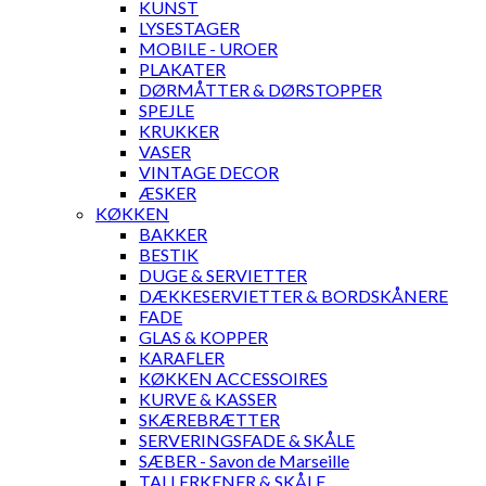
KUNST
LYSESTAGER
MOBILE - UROER
PLAKATER
DØRMÅTTER & DØRSTOPPER
SPEJLE
KRUKKER
VASER
VINTAGE DECOR
ÆSKER
KØKKEN
BAKKER
BESTIK
DUGE & SERVIETTER
DÆKKESERVIETTER & BORDSKÅNERE
FADE
GLAS & KOPPER
KARAFLER
KØKKEN ACCESSOIRES
KURVE & KASSER
SKÆREBRÆTTER
SERVERINGSFADE & SKÅLE
SÆBER - Savon de Marseille
TALLERKENER & SKÅLE