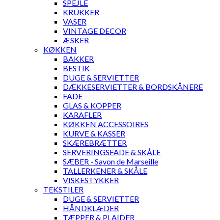
SPEJLE
KRUKKER
VASER
VINTAGE DECOR
ÆSKER
KØKKEN
BAKKER
BESTIK
DUGE & SERVIETTER
DÆKKESERVIETTER & BORDSKÅNERE
FADE
GLAS & KOPPER
KARAFLER
KØKKEN ACCESSOIRES
KURVE & KASSER
SKÆREBRÆTTER
SERVERINGSFADE & SKÅLE
SÆBER - Savon de Marseille
TALLERKENER & SKÅLE
VISKESTYKKER
TEKSTILER
DUGE & SERVIETTER
HÅNDKLÆDER
TÆPPER & PLAIDER