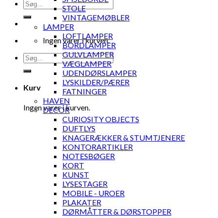
Søg
STOLE
efter:
VINTAGEMØBLER
LAMPER
LOFTLAMPER
Ingen varer i kurven.
BORDLAMPER
GULVLAMPER
Søg
VÆGLAMPER
efter:
UDENDØRSLAMPER
LYSKILDER/PÆRER
Kurv
FATNINGER
HAVEN
Ingen varer i kurven.
DECOR
CURIOSITY OBJECTS
DUFTLYS
KNAGERÆKKER & STUMTJENERE
KONTORARTIKLER
NOTESBØGER
KORT
KUNST
LYSESTAGER
MOBILE - UROER
PLAKATER
DØRMÅTTER & DØRSTOPPER