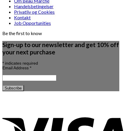
Om Beau Marché
Handelsbetingelser
Privatliv og Cookies
Kontakt
Job Opportunities
Be the first to know
Sign-up to our newsletter and get 10% off
your next purchase
*
indicates required
Email Address
*