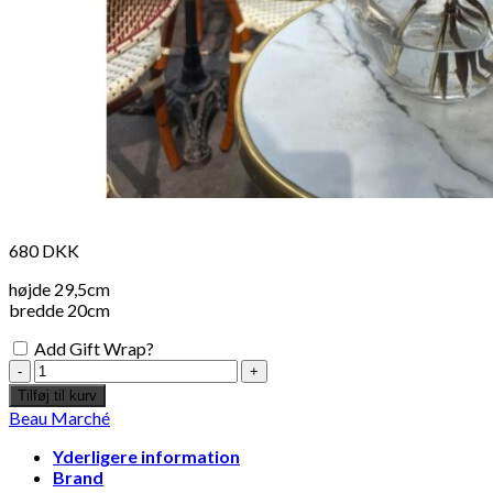
680
DKK
højde 29,5cm
bredde 20cm
Add Gift Wrap?
Krystal
Vase
Tilføj til kurv
antal
Beau Marché
Yderligere information
Brand