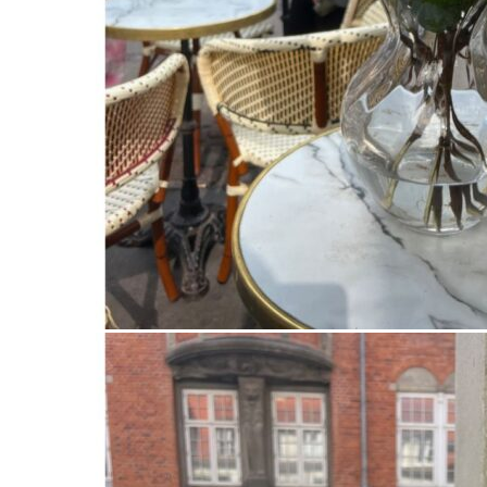
180
DKK
Tilføj til kurv
19
Se kurv
Kasse