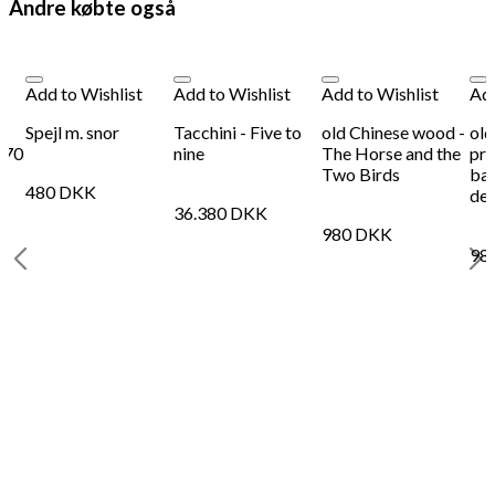
Andre købte også
Add to Wishlist
Add to Wishlist
Add to Wishlist
Add
Spejl m. snor
Tacchini - Five to
old Chinese wood -
old
-70
nine
The Horse and the
pri
Two Birds
ba
480
DKK
del
36.380
DKK
980
DKK
98