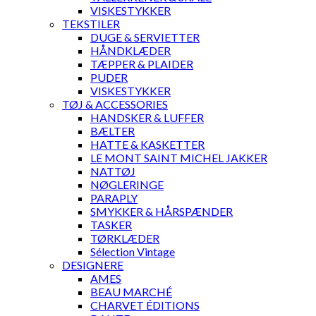
VISKESTYKKER
TEKSTILER
DUGE & SERVIETTER
HÅNDKLÆDER
TÆPPER & PLAIDER
PUDER
VISKESTYKKER
TØJ & ACCESSORIES
HANDSKER & LUFFER
BÆLTER
HATTE & KASKETTER
LE MONT SAINT MICHEL JAKKER
NATTØJ
NØGLERINGE
PARAPLY
SMYKKER & HÅRSPÆNDER
TASKER
TØRKLÆDER
Sélection Vintage
DESIGNERE
AMES
BEAU MARCHÉ
CHARVET ÉDITIONS