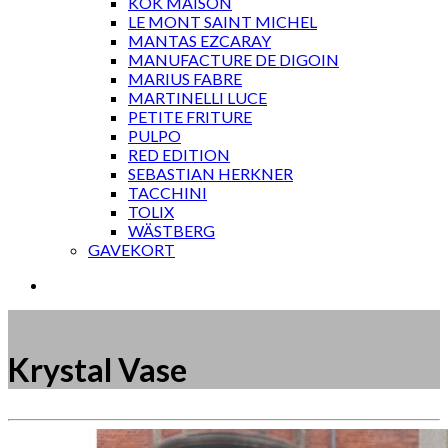
KOK MAISON
LE MONT SAINT MICHEL
MANTAS EZCARAY
MANUFACTURE DE DIGOIN
MARIUS FABRE
MARTINELLI LUCE
PETITE FRITURE
PULPO
RED EDITION
SEBASTIAN HERKNER
TACCHINI
TOLIX
WÄSTBERG
GAVEKORT
Krystal Vase
Måske kunne nogle af disse produkter have din