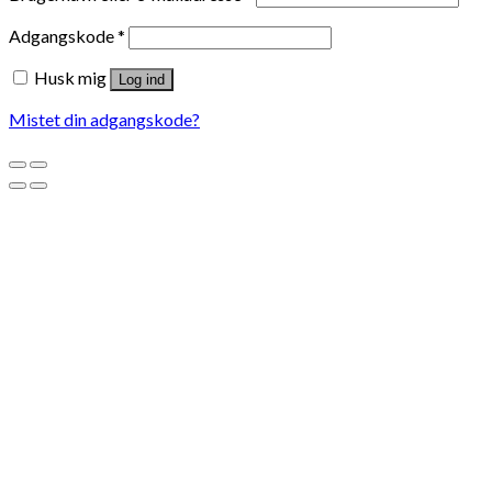
Adgangskode
*
Husk mig
Log ind
Mistet din adgangskode?