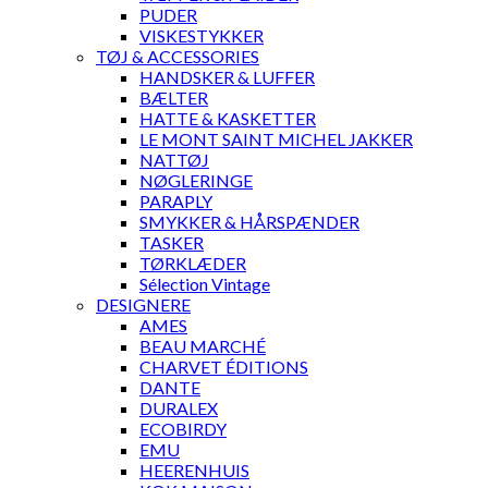
PUDER
VISKESTYKKER
TØJ & ACCESSORIES
HANDSKER & LUFFER
BÆLTER
HATTE & KASKETTER
LE MONT SAINT MICHEL JAKKER
NATTØJ
NØGLERINGE
PARAPLY
SMYKKER & HÅRSPÆNDER
TASKER
TØRKLÆDER
Sélection Vintage
DESIGNERE
AMES
BEAU MARCHÉ
CHARVET ÉDITIONS
DANTE
DURALEX
ECOBIRDY
EMU
HEERENHUIS