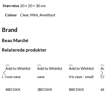
Størrelse
20 × 20 × 30 cm
Colour
Clear, Mint, Amethyst
Brand
Beau Marché
Relaterede produkter
Add to Wishlist
Add to Wishlist
Add to Wishlist
Add
S -
rose vase
vase
Iris vase - small
Cl
480
DKK
380
DKK
880
DKK
68