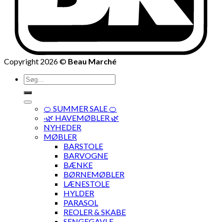
Copyright 2026 ©
Beau Marché
Søg
efter:
🍊 SUMMER SALE 🍊
·🌿 HAVEMØBLER 🌿
NYHEDER
MØBLER
BARSTOLE
BARVOGNE
BÆNKE
BØRNEMØBLER
LÆNESTOLE
HYLDER
PARASOL
REOLER & SKABE
SENGEGAVLE