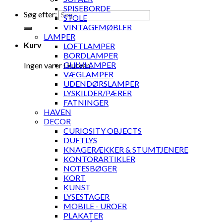
SPISEBORDE
Søg efter:
STOLE
VINTAGEMØBLER
LAMPER
Kurv
LOFTLAMPER
BORDLAMPER
GULVLAMPER
Ingen varer i kurven.
VÆGLAMPER
UDENDØRSLAMPER
LYSKILDER/PÆRER
FATNINGER
HAVEN
DECOR
CURIOSITY OBJECTS
DUFTLYS
KNAGERÆKKER & STUMTJENERE
KONTORARTIKLER
NOTESBØGER
KORT
KUNST
LYSESTAGER
MOBILE - UROER
PLAKATER