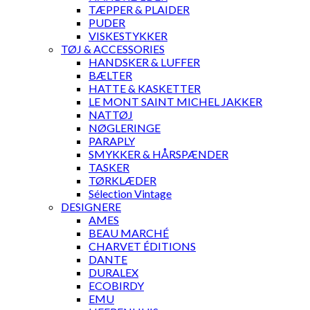
TÆPPER & PLAIDER
PUDER
VISKESTYKKER
TØJ & ACCESSORIES
HANDSKER & LUFFER
BÆLTER
HATTE & KASKETTER
LE MONT SAINT MICHEL JAKKER
NATTØJ
NØGLERINGE
PARAPLY
SMYKKER & HÅRSPÆNDER
TASKER
TØRKLÆDER
Sélection Vintage
DESIGNERE
AMES
BEAU MARCHÉ
CHARVET ÉDITIONS
DANTE
DURALEX
ECOBIRDY
EMU