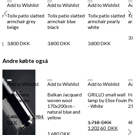
Add to Wishlist
Add to Wishlist
Add to Wishlist
Add
ir
Tolix patio slatted
Tolix patio slatted
Tolix patio slatted
Tol
armchair grey
armchair blue
armchair pearly
arm
beige
black
white
3.
40
3.800
DKK
3.800
DKK
3.800
DKK
Andre købte også
Add to Wishlist
Add to Wishlist
Add to Wishlist
Add
Stål/creme
Balkan Jacquard
GRILLO small wall
Ha
bordlampe
woven wool
lamp by Elise Fouin
Per
170x200cm -
- White
21
natural blue and
2.480
DKK
1.984
yellow
DKK
1.718
DKK
48
1.202,60
DKK
1.680
DKK