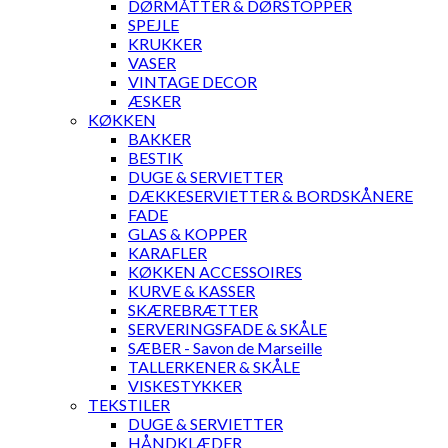
DØRMÅTTER & DØRSTOPPER
SPEJLE
KRUKKER
VASER
VINTAGE DECOR
ÆSKER
KØKKEN
BAKKER
BESTIK
DUGE & SERVIETTER
DÆKKESERVIETTER & BORDSKÅNERE
FADE
GLAS & KOPPER
KARAFLER
KØKKEN ACCESSOIRES
KURVE & KASSER
SKÆREBRÆTTER
SERVERINGSFADE & SKÅLE
SÆBER - Savon de Marseille
TALLERKENER & SKÅLE
VISKESTYKKER
TEKSTILER
DUGE & SERVIETTER
HÅNDKLÆDER