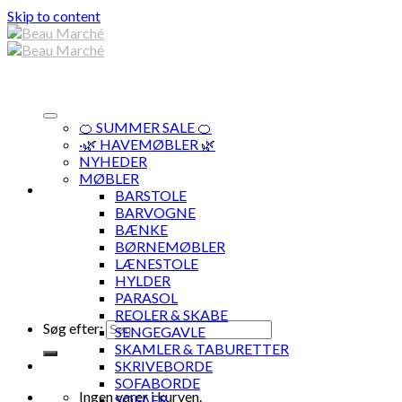
Skip to content
🍊 SUMMER SALE 🍊
·🌿 HAVEMØBLER 🌿
NYHEDER
MØBLER
BARSTOLE
BARVOGNE
BÆNKE
BØRNEMØBLER
LÆNESTOLE
HYLDER
PARASOL
REOLER & SKABE
Søg efter:
SENGEGAVLE
SKAMLER & TABURETTER
SKRIVEBORDE
SOFABORDE
Ingen varer i kurven.
SOFAER