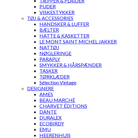
TÆPPER & PLAIDER
PUDER
VISKESTYKKER
TØJ & ACCESSORIES
HANDSKER & LUFFER
BÆLTER
HATTE & KASKETTER
LE MONT SAINT MICHEL JAKKER
NATTØJ
NØGLERINGE
PARAPLY
SMYKKER & HÅRSPÆNDER
TASKER
TØRKLÆDER
Sélection Vintage
DESIGNERE
AMES
BEAU MARCHÉ
CHARVET ÉDITIONS
DANTE
DURALEX
ECOBIRDY
EMU
HEERENHUIS