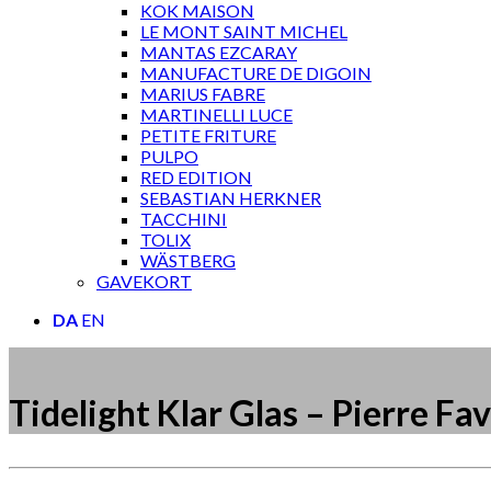
KOK MAISON
LE MONT SAINT MICHEL
MANTAS EZCARAY
MANUFACTURE DE DIGOIN
MARIUS FABRE
MARTINELLI LUCE
PETITE FRITURE
PULPO
RED EDITION
SEBASTIAN HERKNER
TACCHINI
TOLIX
WÄSTBERG
GAVEKORT
DA
EN
Tidelight Klar Glas – Pierre Fa
Måske kunne nogle af disse produkter have din inte