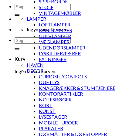
SPISEBORDE
Søg
STOLE
efter:
VINTAGEMØBLER
LAMPER
LOFTLAMPER
Ingen varer i kurven.
BORDLAMPER
GULVLAMPER
Søg
VÆGLAMPER
efter:
UDENDØRSLAMPER
LYSKILDER/PÆRER
Kurv
FATNINGER
HAVEN
DECOR
Ingen varer i kurven.
CURIOSITY OBJECTS
DUFTLYS
KNAGERÆKKER & STUMTJENERE
KONTORARTIKLER
NOTESBØGER
KORT
KUNST
LYSESTAGER
MOBILE - UROER
PLAKATER
DØRMÅTTER & DØRSTOPPER