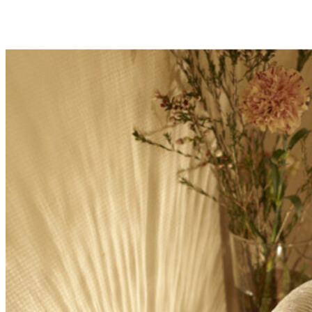
Add to Wishlist
Lysestage Hvid- Beau Marché
380
DKK
Tilføj til kurv