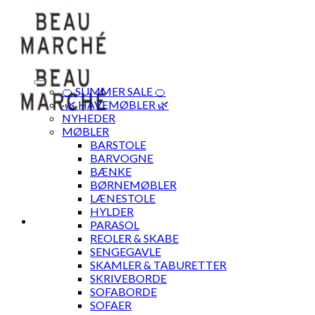
Skip
to
content
🍊 SUMMER SALE 🍊
·🌿 HAVEMØBLER 🌿
NYHEDER
MØBLER
BARSTOLE
BARVOGNE
BÆNKE
BØRNEMØBLER
LÆNESTOLE
HYLDER
PARASOL
REOLER & SKABE
SENGEGAVLE
SKAMLER & TABURETTER
SKRIVEBORDE
SOFABORDE
SOFAER