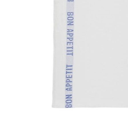
198
DKK
Tilføj til kurv
19
Se kurv
Kasse