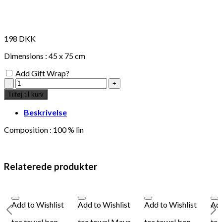
198
DKK
Dimensions : 45 x 75 cm
Add Gift Wrap?
tea
towel
Tilføj til kurv
bon
appetit,
Beskrivelse
blanc
bleu
Composition : 100 % lin
antal
Relaterede produkter
Add to Wishlist
Add to Wishlist
Add to Wishlist
Add
tea towel bon
tea towel Maya,
tea towel bon
tea