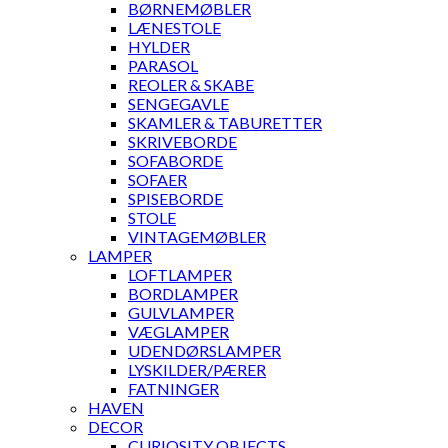
BØRNEMØBLER
LÆNESTOLE
HYLDER
PARASOL
REOLER & SKABE
SENGEGAVLE
SKAMLER & TABURETTER
SKRIVEBORDE
SOFABORDE
SOFAER
SPISEBORDE
STOLE
VINTAGEMØBLER
LAMPER
LOFTLAMPER
BORDLAMPER
GULVLAMPER
VÆGLAMPER
UDENDØRSLAMPER
LYSKILDER/PÆRER
FATNINGER
HAVEN
DECOR
CURIOSITY OBJECTS