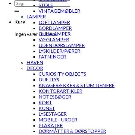
Søg
STOLE
efter:
VINTAGEMØBLER
LAMPER
Kurv
LOFTLAMPER
BORDLAMPER
GULVLAMPER
Ingen varer i kurven.
VÆGLAMPER
UDENDØRSLAMPER
LYSKILDER/PÆRER
FATNINGER
HAVEN
DECOR
CURIOSITY OBJECTS
DUFTLYS
KNAGERÆKKER & STUMTJENERE
KONTORARTIKLER
NOTESBØGER
KORT
KUNST
LYSESTAGER
MOBILE - UROER
PLAKATER
DØRMÅTTER & DØRSTOPPER