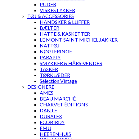
PUDER
VISKESTYKKER
TØJ & ACCESSORIES
HANDSKER & LUFFER
BÆLTER
HATTE & KASKETTER
LE MONT SAINT MICHEL JAKKER
NATTØJ
NØGLERINGE
PARAPLY
SMYKKER & HÅRSPÆNDER
TASKER
TØRKLÆDER
Sélection Vintage
DESIGNERE
AMES
BEAU MARCHÉ
CHARVET ÉDITIONS
DANTE
DURALEX
ECOBIRDY
EMU
HEERENHUIS