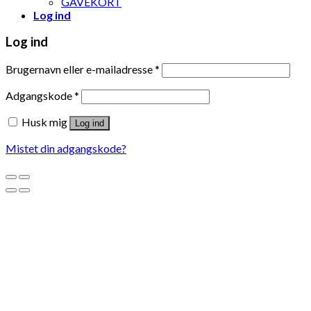
GAVEKORT
Log ind
Log ind
Brugernavn eller e-mailadresse
*
Adgangskode
*
Husk mig
Log ind
Mistet din adgangskode?