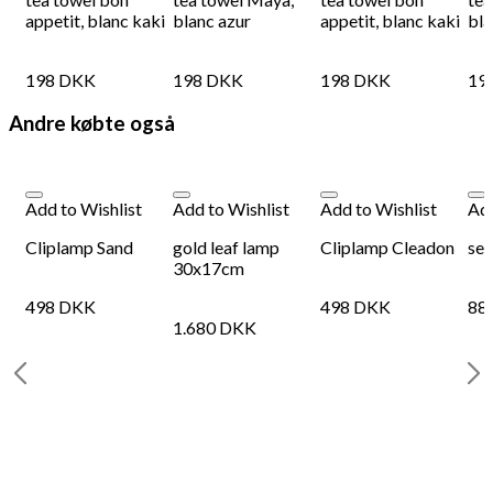
appetit, blanc kaki
blanc azur
appetit, blanc kaki
bla
198
DKK
198
DKK
198
DKK
19
Andre købte også
Add to Wishlist
Add to Wishlist
Add to Wishlist
Add
n
Cliplamp Sand
gold leaf lamp
Cliplamp Cleadon
sea
30x17cm
498
DKK
498
DKK
88
1.680
DKK