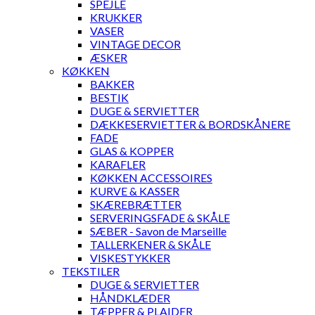
SPEJLE
KRUKKER
VASER
VINTAGE DECOR
ÆSKER
KØKKEN
BAKKER
BESTIK
DUGE & SERVIETTER
DÆKKESERVIETTER & BORDSKÅNERE
FADE
GLAS & KOPPER
KARAFLER
KØKKEN ACCESSOIRES
KURVE & KASSER
SKÆREBRÆTTER
SERVERINGSFADE & SKÅLE
SÆBER - Savon de Marseille
TALLERKENER & SKÅLE
VISKESTYKKER
TEKSTILER
DUGE & SERVIETTER
HÅNDKLÆDER
TÆPPER & PLAIDER