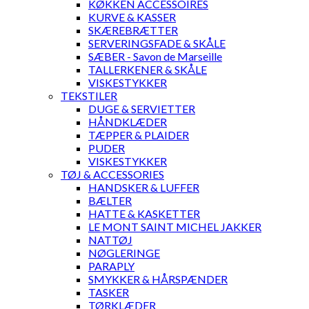
KØKKEN ACCESSOIRES
KURVE & KASSER
SKÆREBRÆTTER
SERVERINGSFADE & SKÅLE
SÆBER - Savon de Marseille
TALLERKENER & SKÅLE
VISKESTYKKER
TEKSTILER
DUGE & SERVIETTER
HÅNDKLÆDER
TÆPPER & PLAIDER
PUDER
VISKESTYKKER
TØJ & ACCESSORIES
HANDSKER & LUFFER
BÆLTER
HATTE & KASKETTER
LE MONT SAINT MICHEL JAKKER
NATTØJ
NØGLERINGE
PARAPLY
SMYKKER & HÅRSPÆNDER
TASKER
TØRKLÆDER