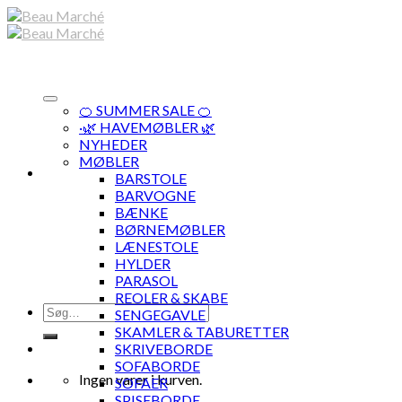
Skip
to
content
🍊 SUMMER SALE 🍊
·🌿 HAVEMØBLER 🌿
NYHEDER
MØBLER
BARSTOLE
BARVOGNE
BÆNKE
BØRNEMØBLER
LÆNESTOLE
HYLDER
PARASOL
REOLER & SKABE
Søg
SENGEGAVLE
efter:
SKAMLER & TABURETTER
SKRIVEBORDE
SOFABORDE
Ingen varer i kurven.
SOFAER
SPISEBORDE