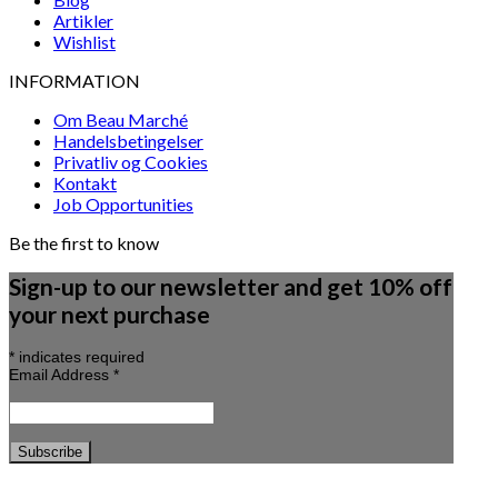
Artikler
Wishlist
INFORMATION
Om Beau Marché
Handelsbetingelser
Privatliv og Cookies
Kontakt
Job Opportunities
Be the first to know
Sign-up to our newsletter and get 10% off
your next purchase
*
indicates required
Email Address
*