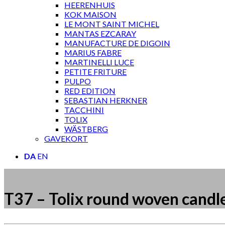
HEERENHUIS
KOK MAISON
LE MONT SAINT MICHEL
MANTAS EZCARAY
MANUFACTURE DE DIGOIN
MARIUS FABRE
MARTINELLI LUCE
PETITE FRITURE
PULPO
RED EDITION
SEBASTIAN HERKNER
TACCHINI
TOLIX
WÄSTBERG
GAVEKORT
DA
EN
T37 – Tolix round woven candl