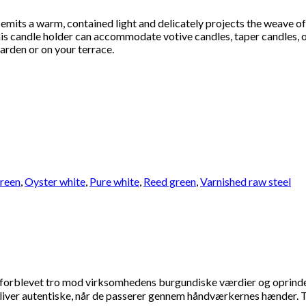
emits a warm, contained light and delicately projects the weave of 
Se kurv
Kasse
 this candle holder can accommodate votive candles, taper candles,
garden or on your terrace.
reen
,
Oyster white
,
Pure white
,
Reed green
,
Varnished raw steel
levet tro mod virksomhedens burgundiske værdier og oprindelse
liver autentiske, når de passerer gennem håndværkernes hænder.