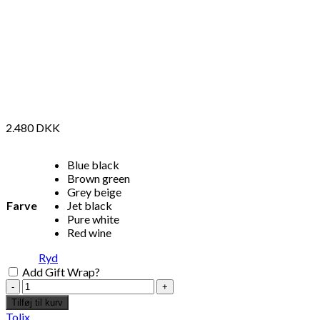
2.480
DKK
Blue black
Brown green
Grey beige
Farve
Jet black
Pure white
Red wine
Ryd
Add Gift Wrap?
T37
-
Tilføj til kurv
Tolix
Tolix