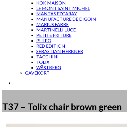
KOK MAISON
LE MONT SAINT MICHEL
MANTAS EZCARAY
MANUFACTURE DE DIGOIN
MARIUS FABRE
MARTINELLI LUCE
PETITE FRITURE
PULPO
RED EDITION
SEBASTIAN HERKNER
TACCHINI
TOLIX
WÄSTBERG
GAVEKORT
T37 – Tolix chair brown green
Måske kunne nogle af disse produkter have din inte