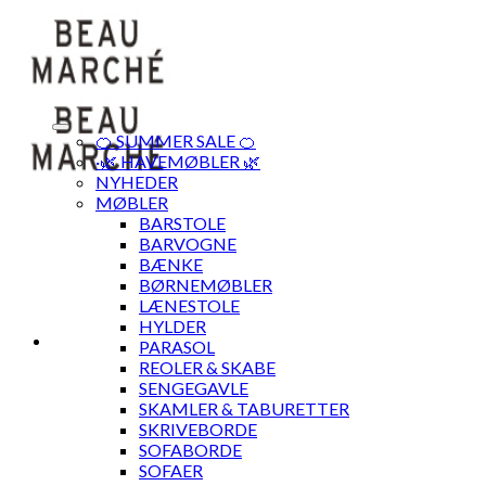
Skip
to
content
🍊 SUMMER SALE 🍊
·🌿 HAVEMØBLER 🌿
NYHEDER
MØBLER
BARSTOLE
BARVOGNE
BÆNKE
BØRNEMØBLER
LÆNESTOLE
HYLDER
PARASOL
REOLER & SKABE
SENGEGAVLE
SKAMLER & TABURETTER
SKRIVEBORDE
SOFABORDE
SOFAER