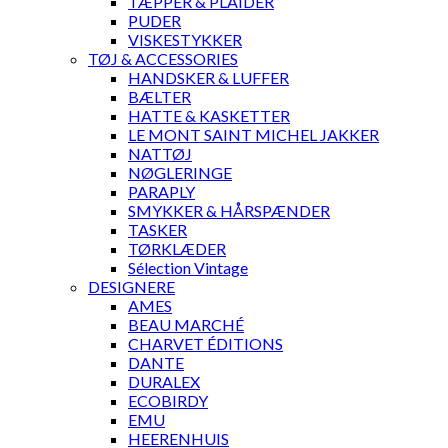
TÆPPER & PLAIDER
PUDER
VISKESTYKKER
TØJ & ACCESSORIES
HANDSKER & LUFFER
BÆLTER
HATTE & KASKETTER
LE MONT SAINT MICHEL JAKKER
NATTØJ
NØGLERINGE
PARAPLY
SMYKKER & HÅRSPÆNDER
TASKER
TØRKLÆDER
Sélection Vintage
DESIGNERE
AMES
BEAU MARCHÉ
CHARVET ÉDITIONS
DANTE
DURALEX
ECOBIRDY
EMU
HEERENHUIS