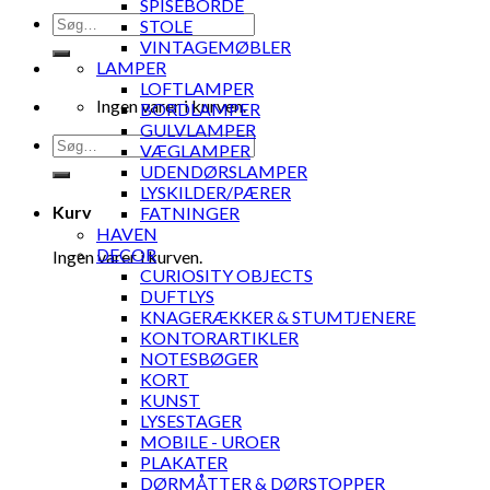
SPISEBORDE
Søg
STOLE
efter:
VINTAGEMØBLER
LAMPER
LOFTLAMPER
Ingen varer i kurven.
BORDLAMPER
GULVLAMPER
Søg
VÆGLAMPER
efter:
UDENDØRSLAMPER
LYSKILDER/PÆRER
Kurv
FATNINGER
HAVEN
DECOR
Ingen varer i kurven.
CURIOSITY OBJECTS
DUFTLYS
KNAGERÆKKER & STUMTJENERE
KONTORARTIKLER
NOTESBØGER
KORT
KUNST
LYSESTAGER
MOBILE - UROER
PLAKATER
DØRMÅTTER & DØRSTOPPER