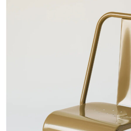
Add to Wishlist
"Choucroute" Plakat - Peter Kjær-Andersen 70x100 cm
368
DKK
Tilføj til kurv