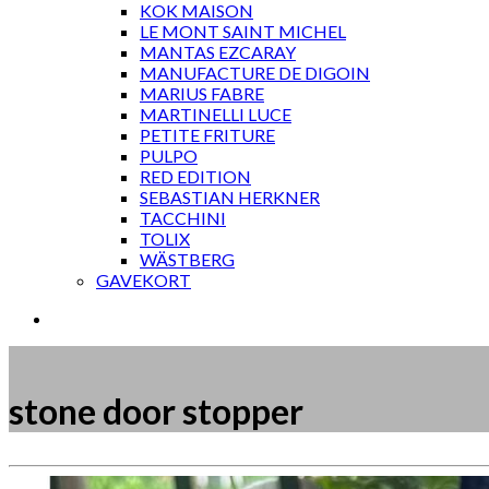
KOK MAISON
LE MONT SAINT MICHEL
MANTAS EZCARAY
MANUFACTURE DE DIGOIN
MARIUS FABRE
MARTINELLI LUCE
PETITE FRITURE
PULPO
RED EDITION
SEBASTIAN HERKNER
TACCHINI
TOLIX
WÄSTBERG
GAVEKORT
stone door stopper
Måske kunne nogle af disse produkter have din inte