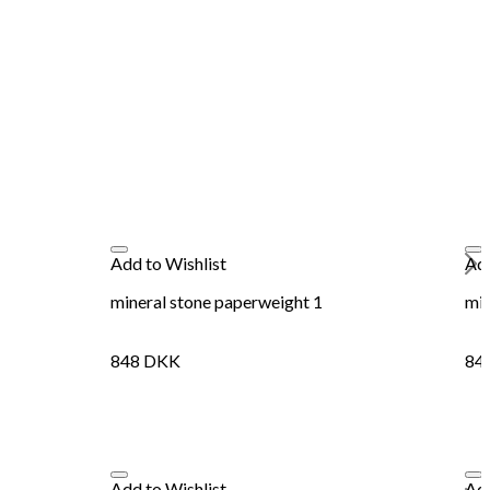
Add to Wishlist
Add
mineral stone paperweight 1
min
848
DKK
84
Add to Wishlist
Add