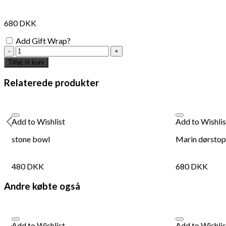
680
DKK
Add Gift Wrap?
stone
door
Tilføj til kurv
stopper
antal
Relaterede produkter
Add to Wishlist
Add to Wishlis
stone bowl
Marin dørstop
480
DKK
680
DKK
Andre købte også
Add to Wishlist
Add to Wishlis