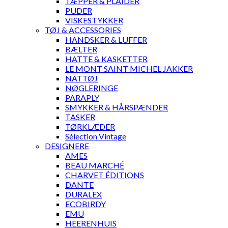
TÆPPER & PLAIDER
PUDER
VISKESTYKKER
TØJ & ACCESSORIES
HANDSKER & LUFFER
BÆLTER
HATTE & KASKETTER
LE MONT SAINT MICHEL JAKKER
NATTØJ
NØGLERINGE
PARAPLY
SMYKKER & HÅRSPÆNDER
TASKER
TØRKLÆDER
Sélection Vintage
DESIGNERE
AMES
BEAU MARCHÉ
CHARVET ÉDITIONS
DANTE
DURALEX
ECOBIRDY
EMU
HEERENHUIS