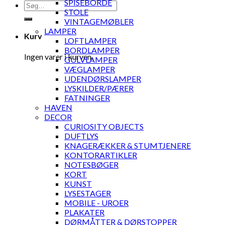
SPISEBORDE
Søg
STOLE
efter:
VINTAGEMØBLER
LAMPER
Kurv
LOFTLAMPER
BORDLAMPER
Ingen varer i kurven.
GULVLAMPER
VÆGLAMPER
UDENDØRSLAMPER
LYSKILDER/PÆRER
FATNINGER
HAVEN
DECOR
CURIOSITY OBJECTS
DUFTLYS
KNAGERÆKKER & STUMTJENERE
KONTORARTIKLER
NOTESBØGER
KORT
KUNST
LYSESTAGER
MOBILE - UROER
PLAKATER
DØRMÅTTER & DØRSTOPPER