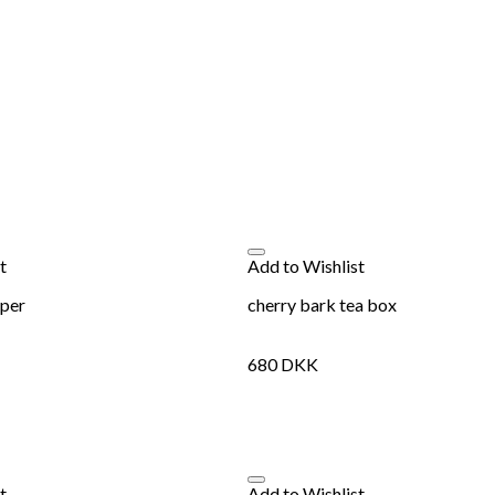
t
Add to Wishlist
per
cherry bark tea box
680
DKK
t
Add to Wishlist