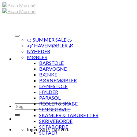
Skip
to
content
🍊 SUMMER SALE 🍊
·🌿 HAVEMØBLER 🌿
NYHEDER
MØBLER
BARSTOLE
BARVOGNE
BÆNKE
BØRNEMØBLER
LÆNESTOLE
HYLDER
PARASOL
REOLER & SKABE
Søg
SENGEGAVLE
efter:
SKAMLER & TABURETTER
SKRIVEBORDE
SOFABORDE
Ingen varer i kurven.
SOFAER