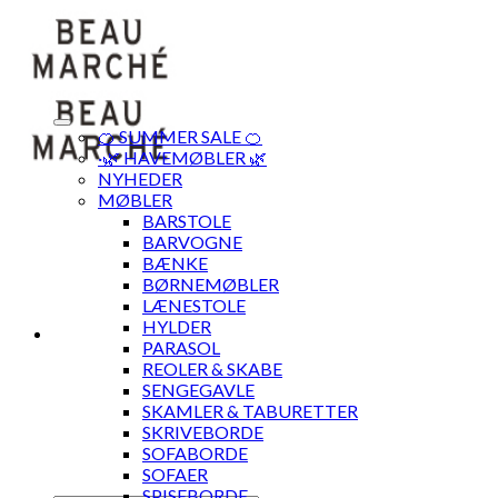
Skip
to
content
🍊 SUMMER SALE 🍊
·🌿 HAVEMØBLER 🌿
NYHEDER
MØBLER
BARSTOLE
BARVOGNE
BÆNKE
BØRNEMØBLER
LÆNESTOLE
HYLDER
PARASOL
REOLER & SKABE
SENGEGAVLE
SKAMLER & TABURETTER
SKRIVEBORDE
SOFABORDE
SOFAER
SPISEBORDE