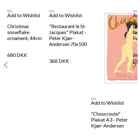
Add to Wishlist
Add to Wishlist
Add
 -
Christmas
"Restaurant le St-
Dad
snowflake
Jacques" Plakat -
lam
ornament, 44cm
Peter Kjær-
Fus
Andersen 70x100
680
DKK
2.
368
DKK
DK
Add to Wishlist
"Choucroute"
Plakat A3 - Peter
Kjær-Andersen