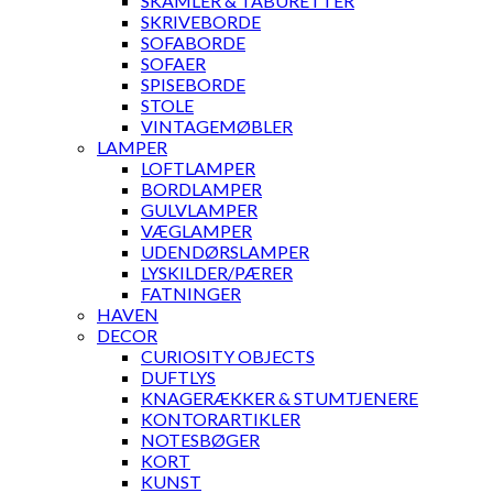
SKAMLER & TABURETTER
SKRIVEBORDE
SOFABORDE
SOFAER
SPISEBORDE
STOLE
VINTAGEMØBLER
LAMPER
LOFTLAMPER
BORDLAMPER
GULVLAMPER
VÆGLAMPER
UDENDØRSLAMPER
LYSKILDER/PÆRER
FATNINGER
HAVEN
DECOR
CURIOSITY OBJECTS
DUFTLYS
KNAGERÆKKER & STUMTJENERE
KONTORARTIKLER
NOTESBØGER
KORT
KUNST