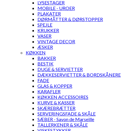
LYSESTAGER
MOBILE - UROER
PLAKATER
DØRMÅTTER & DØRSTOPPER
SPEJLE
KRUKKER
VASER
VINTAGE DECOR
ÆSKER
KØKKEN
BAKKER
BESTIK
DUGE & SERVIETTER
DÆKKESERVIETTER & BORDSKÅNERE
FADE
GLAS & KOPPER
KARAFLER
KØKKEN ACCESSOIRES
KURVE & KASSER
SKÆREBRÆTTER
SERVERINGSFADE & SKÅLE
SÆBER - Savon de Marseille
TALLERKENER & SKÅLE
VISKESTYKKER