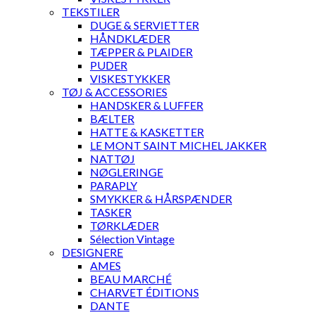
TEKSTILER
DUGE & SERVIETTER
HÅNDKLÆDER
TÆPPER & PLAIDER
PUDER
VISKESTYKKER
TØJ & ACCESSORIES
HANDSKER & LUFFER
BÆLTER
HATTE & KASKETTER
LE MONT SAINT MICHEL JAKKER
NATTØJ
NØGLERINGE
PARAPLY
SMYKKER & HÅRSPÆNDER
TASKER
TØRKLÆDER
Sélection Vintage
DESIGNERE
AMES
BEAU MARCHÉ
CHARVET ÉDITIONS
DANTE