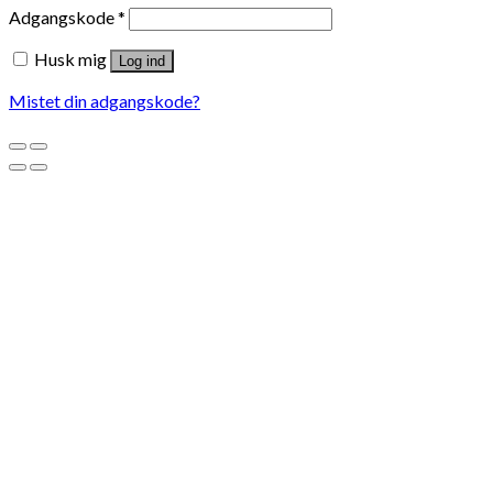
Adgangskode
*
Husk mig
Log ind
Mistet din adgangskode?