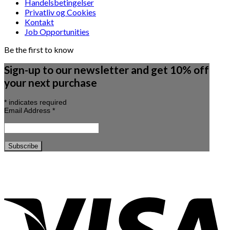
Handelsbetingelser
Privatliv og Cookies
Kontakt
Job Opportunities
Be the first to know
Sign-up to our newsletter and get 10% off
your next purchase
*
indicates required
Email Address
*