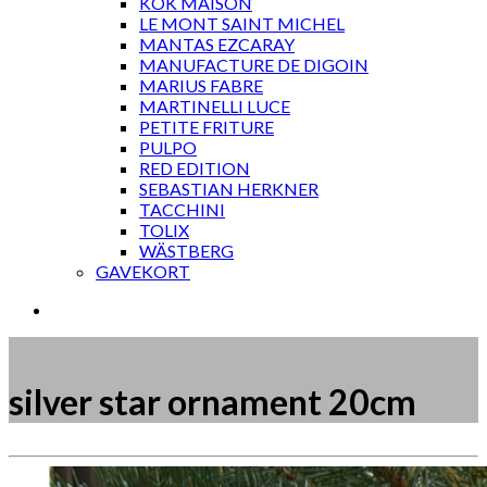
KOK MAISON
LE MONT SAINT MICHEL
MANTAS EZCARAY
MANUFACTURE DE DIGOIN
MARIUS FABRE
MARTINELLI LUCE
PETITE FRITURE
PULPO
RED EDITION
SEBASTIAN HERKNER
TACCHINI
TOLIX
WÄSTBERG
GAVEKORT
silver star ornament 20cm
Måske kunne nogle af disse produkter have din