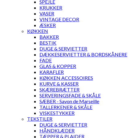
SPEJLE
KRUKKER
VASER
VINTAGE DECOR
ÆSKER
KØKKEN
BAKKER
BESTIK
DUGE & SERVIETTER
DÆKKESERVIETTER & BORDSKÅNERE
FADE
GLAS & KOPPER
KARAFLER
KØKKEN ACCESSOIRES
KURVE & KASSER
SKÆREBRÆTTER
SERVERINGSFADE & SKÅLE
SÆBER - Savon de Marseille
TALLERKENER & SKÅLE
VISKESTYKKER
TEKSTILER
DUGE & SERVIETTER
HÅNDKLÆDER
TÆPPER & PLAIDER