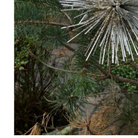
368
DKK
Tilføj til kurv
38
Se kurv
Kasse