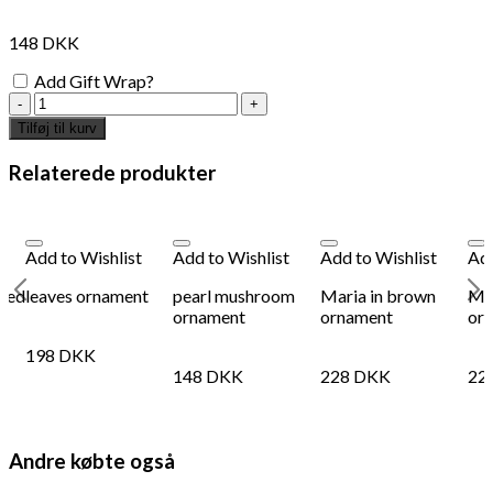
148
DKK
Add Gift Wrap?
silver
star
Tilføj til kurv
ornament
20cm
Relaterede produkter
antal
Add to Wishlist
Add to Wishlist
Add to Wishlist
Add
 red
leaves ornament
pearl mushroom
Maria in brown
Mar
ornament
ornament
or
198
DKK
148
DKK
228
DKK
22
Andre købte også