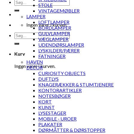
Søg
STOLE
efter:
VINTAGEMØBLER
LAMPER
LOFTLAMPER
Ingen varer i kurven.
BORDLAMPER
GULVLAMPER
Søg
VÆGLAMPER
efter:
UDENDØRSLAMPER
LYSKILDER/PÆRER
Kurv
FATNINGER
HAVEN
Ingen varer i kurven.
DECOR
CURIOSITY OBJECTS
DUFTLYS
KNAGERÆKKER & STUMTJENERE
KONTORARTIKLER
NOTESBØGER
KORT
KUNST
LYSESTAGER
MOBILE - UROER
PLAKATER
DØRMÅTTER & DØRSTOPPER