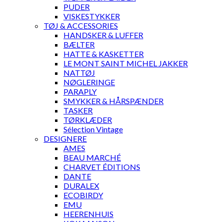
PUDER
VISKESTYKKER
TØJ & ACCESSORIES
HANDSKER & LUFFER
BÆLTER
HATTE & KASKETTER
LE MONT SAINT MICHEL JAKKER
NATTØJ
NØGLERINGE
PARAPLY
SMYKKER & HÅRSPÆNDER
TASKER
TØRKLÆDER
Sélection Vintage
DESIGNERE
AMES
BEAU MARCHÉ
CHARVET ÉDITIONS
DANTE
DURALEX
ECOBIRDY
EMU
HEERENHUIS