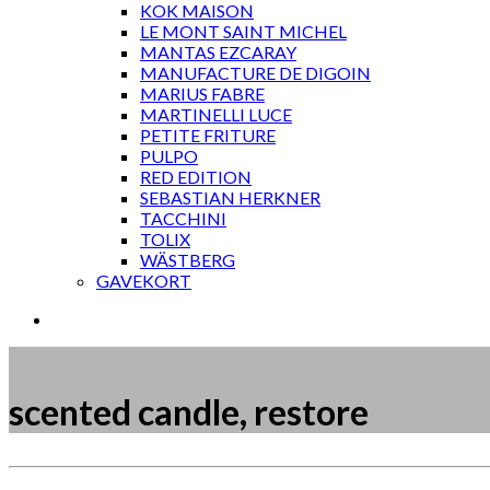
KOK MAISON
LE MONT SAINT MICHEL
MANTAS EZCARAY
MANUFACTURE DE DIGOIN
MARIUS FABRE
MARTINELLI LUCE
PETITE FRITURE
PULPO
RED EDITION
SEBASTIAN HERKNER
TACCHINI
TOLIX
WÄSTBERG
GAVEKORT
scented candle, restore
Måske kunne nogle af disse produkter have din inte