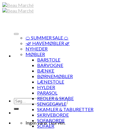
Skip
to
content
🍊 SUMMER SALE 🍊
·🌿 HAVEMØBLER 🌿
NYHEDER
MØBLER
BARSTOLE
BARVOGNE
BÆNKE
BØRNEMØBLER
LÆNESTOLE
HYLDER
PARASOL
REOLER & SKABE
Søg
SENGEGAVLE
efter:
SKAMLER & TABURETTER
SKRIVEBORDE
SOFABORDE
Ingen varer i kurven.
SOFAER