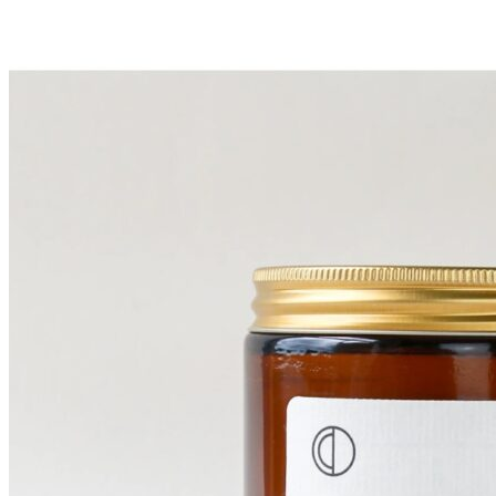
Add to Wishlist
"Choucroute" Plakat - Peter Kjær-Andersen 70x100 cm
368
DKK
Tilføj til kurv