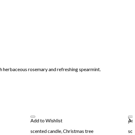
ith herbaceous rosemary and refreshing spearmint.
Add to Wishlist
Add
scented candle, Christmas tree
sce