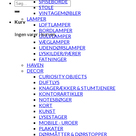
SPISEBORDE
Søg
STOLE
efter:
VINTAGEMØBLER
LAMPER
Kurv
LOFTLAMPER
BORDLAMPER
Ingen varer i kurven.
GULVLAMPER
VÆGLAMPER
UDENDØRSLAMPER
LYSKILDER/PÆRER
FATNINGER
HAVEN
DECOR
CURIOSITY OBJECTS
DUFTLYS
KNAGERÆKKER & STUMTJENERE
KONTORARTIKLER
NOTESBØGER
KORT
KUNST
LYSESTAGER
MOBILE - UROER
PLAKATER
DØRMÅTTER & DØRSTOPPER