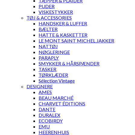
TÆPPER & PLAIDER
PUDER
VISKESTYKKER
TØJ & ACCESSORIES
HANDSKER & LUFFER
BÆLTER
HATTE & KASKETTER
LE MONT SAINT MICHEL JAKKER
NATTØJ
NØGLERINGE
PARAPLY
SMYKKER & HÅRSPÆNDER
TASKER
TØRKLÆDER
Sélection Vintage
DESIGNERE
AMES
BEAU MARCHÉ
CHARVET ÉDITIONS
DANTE
DURALEX
ECOBIRDY
EMU
HEERENHUIS