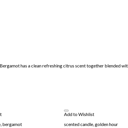
 Bergamot has a clean refreshing citrus scent together blended w
t
Add to Wishlist
e, bergamot
scented candle, golden hour