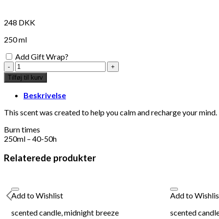
248
DKK
250 ml
Add Gift Wrap?
scented
candle,
Tilføj til kurv
restore
antal
Beskrivelse
This scent was created to help you calm and recharge your mind.
Burn times
250ml – 40-50h
Relaterede produkter
Add to Wishlist
Add to Wishlis
scented candle, midnight breeze
scented candl