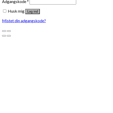
Adgangskode
*
Husk mig
Log ind
Mistet din adgangskode?