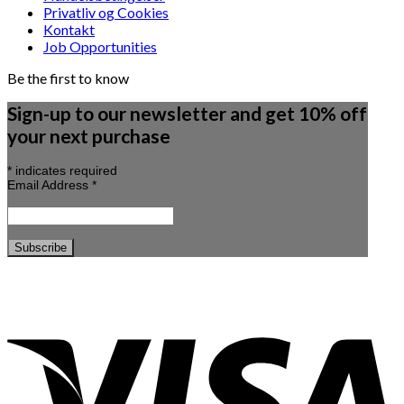
Privatliv og Cookies
Kontakt
Job Opportunities
Be the first to know
Sign-up to our newsletter and get 10% off
your next purchase
*
indicates required
Email Address
*