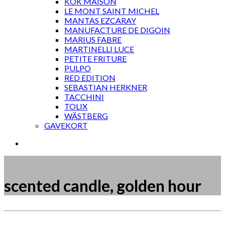
KOK MAISON
LE MONT SAINT MICHEL
MANTAS EZCARAY
MANUFACTURE DE DIGOIN
MARIUS FABRE
MARTINELLI LUCE
PETITE FRITURE
PULPO
RED EDITION
SEBASTIAN HERKNER
TACCHINI
TOLIX
WÄSTBERG
GAVEKORT
scented candle, golden hour
Måske kunne nogle af disse produkter have din