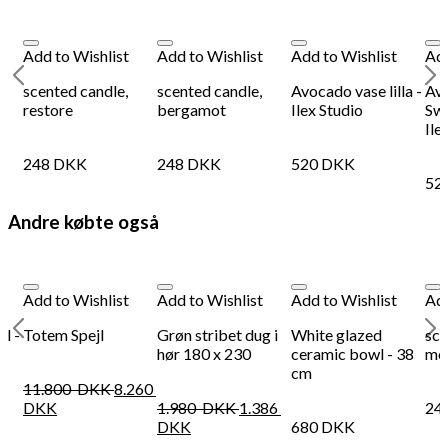
Add to Wishlist
Add to Wishlist
Add to Wishlist
Add
scented candle,
scented candle,
Avocado vase lilla -
Av
restore
bergamot
Ilex Studio
Swe
Ile
248
DKK
248
DKK
520
DKK
52
Andre købte også
Add to Wishlist
Add to Wishlist
Add to Wishlist
Add
l -
Totem Spejl
Grøn stribet dug i
White glazed
sce
hør 180 x 230
ceramic bowl - 38
mor
cm
11.800
DKK
8.260
DKK
1.980
DKK
1.386
24
DKK
680
DKK