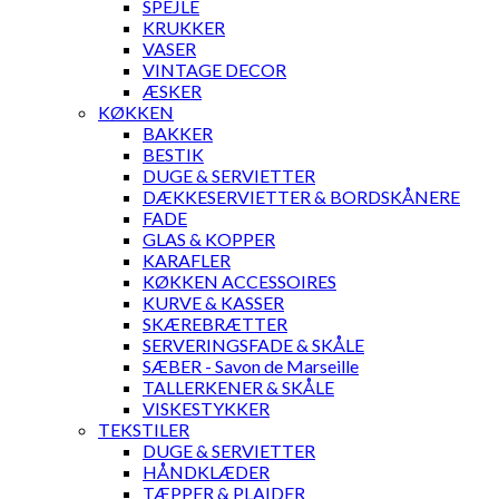
SPEJLE
KRUKKER
VASER
VINTAGE DECOR
ÆSKER
KØKKEN
BAKKER
BESTIK
DUGE & SERVIETTER
DÆKKESERVIETTER & BORDSKÅNERE
FADE
GLAS & KOPPER
KARAFLER
KØKKEN ACCESSOIRES
KURVE & KASSER
SKÆREBRÆTTER
SERVERINGSFADE & SKÅLE
SÆBER - Savon de Marseille
TALLERKENER & SKÅLE
VISKESTYKKER
TEKSTILER
DUGE & SERVIETTER
HÅNDKLÆDER
TÆPPER & PLAIDER