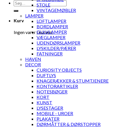
Søg
STOLE
efter:
VINTAGEMØBLER
LAMPER
Kurv
LOFTLAMPER
BORDLAMPER
GULVLAMPER
Ingen varer i kurven.
VÆGLAMPER
UDENDØRSLAMPER
LYSKILDER/PÆRER
FATNINGER
HAVEN
DECOR
CURIOSITY OBJECTS
DUFTLYS
KNAGERÆKKER & STUMTJENERE
KONTORARTIKLER
NOTESBØGER
KORT
KUNST
LYSESTAGER
MOBILE - UROER
PLAKATER
DØRMÅTTER & DØRSTOPPER