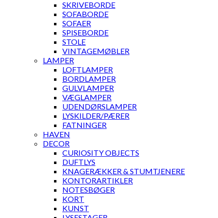
SKRIVEBORDE
SOFABORDE
SOFAER
SPISEBORDE
STOLE
VINTAGEMØBLER
LAMPER
LOFTLAMPER
BORDLAMPER
GULVLAMPER
VÆGLAMPER
UDENDØRSLAMPER
LYSKILDER/PÆRER
FATNINGER
HAVEN
DECOR
CURIOSITY OBJECTS
DUFTLYS
KNAGERÆKKER & STUMTJENERE
KONTORARTIKLER
NOTESBØGER
KORT
KUNST
LYSESTAGER