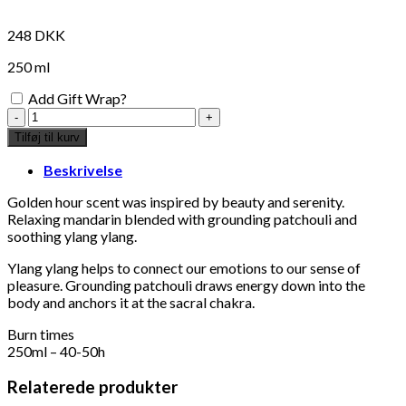
248
DKK
250 ml
Add Gift Wrap?
scented
candle,
Tilføj til kurv
golden
hour
Beskrivelse
antal
Golden hour scent was inspired by beauty and serenity.
Relaxing mandarin blended with grounding patchouli and
soothing ylang ylang.
Ylang ylang helps to connect our emotions to our sense of
pleasure. Grounding patchouli draws energy down into the
body and anchors it at the sacral chakra.
Burn times
250ml – 40-50h
Relaterede produkter