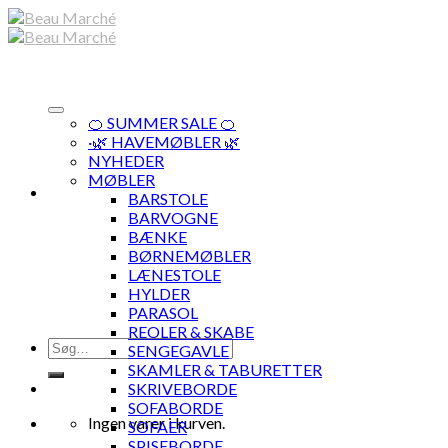
Skip
to
content
🍊 SUMMER SALE 🍊
·🌿 HAVEMØBLER 🌿
NYHEDER
MØBLER
BARSTOLE
BARVOGNE
BÆNKE
BØRNEMØBLER
LÆNESTOLE
HYLDER
PARASOL
REOLER & SKABE
Søg
SENGEGAVLE
efter:
SKAMLER & TABURETTER
SKRIVEBORDE
SOFABORDE
Ingen varer i kurven.
SOFAER
SPISEBORDE