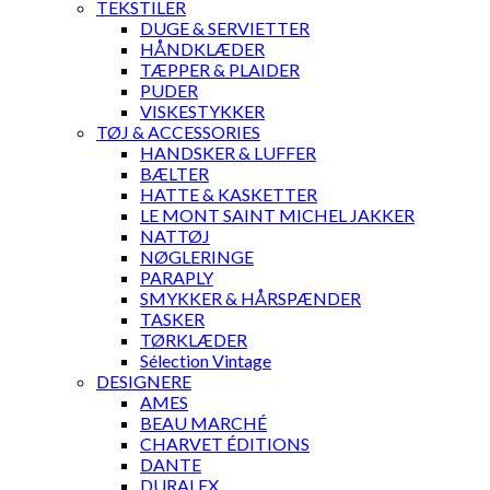
TEKSTILER
DUGE & SERVIETTER
HÅNDKLÆDER
TÆPPER & PLAIDER
PUDER
VISKESTYKKER
TØJ & ACCESSORIES
HANDSKER & LUFFER
BÆLTER
HATTE & KASKETTER
LE MONT SAINT MICHEL JAKKER
NATTØJ
NØGLERINGE
PARAPLY
SMYKKER & HÅRSPÆNDER
TASKER
TØRKLÆDER
Sélection Vintage
DESIGNERE
AMES
BEAU MARCHÉ
CHARVET ÉDITIONS
DANTE
DURALEX