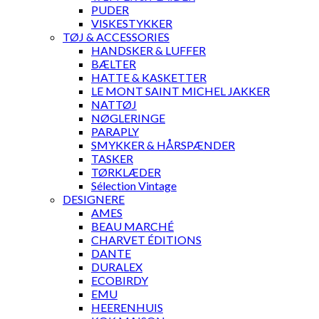
PUDER
VISKESTYKKER
TØJ & ACCESSORIES
HANDSKER & LUFFER
BÆLTER
HATTE & KASKETTER
LE MONT SAINT MICHEL JAKKER
NATTØJ
NØGLERINGE
PARAPLY
SMYKKER & HÅRSPÆNDER
TASKER
TØRKLÆDER
Sélection Vintage
DESIGNERE
AMES
BEAU MARCHÉ
CHARVET ÉDITIONS
DANTE
DURALEX
ECOBIRDY
EMU
HEERENHUIS