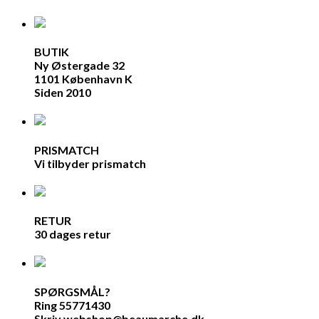
BUTIK
Ny Østergade 32
1101 København K
Siden 2010
PRISMATCH
Vi tilbyder prismatch
RETUR
30 dages retur
SPØRGSMÅL?
Ring 55771430
Skriv webshop@beaumarche.dk