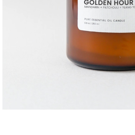
134
DKK
Tilføj til kurv
13
Se kurv
Kasse