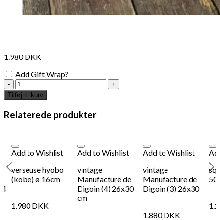
1.980
DKK
Add Gift Wrap?
rustic
flatweave
Tilføj til kurv
storage
basket
Relaterede produkter
52cm
x
52cm
x
Add to Wishlist
Add to Wishlist
Add to Wishlist
Add
52cm
antal
verseuse hyobo
vintage
vintage
squ
(kobe) ø 16cm
Manufacture de
Manufacture de
50
24
Digoin (4) 26x30
Digoin (3) 26x30
cm
1.980
DKK
1.
1.880
DKK