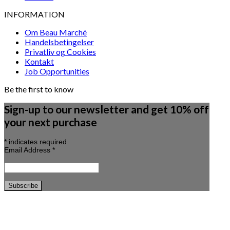
INFORMATION
Om Beau Marché
Handelsbetingelser
Privatliv og Cookies
Kontakt
Job Opportunities
Be the first to know
Sign-up to our newsletter and get 10% off
your next purchase
*
indicates required
Email Address
*