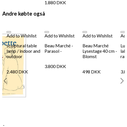
1.880
DKK
Andre købte også
Add to Wishlist
Add to Wishlist
Add to Wishlist
Add
sculptural table
Beau Marché -
Beau Marché
Luc
lamp / indoor and
Parasol -
Lysestage 40 cm -
lak
outdoor
Blomst
raf
3.800
DKK
2.480
DKK
498
DKK
3.
t -