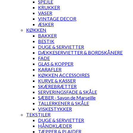
SPEJLE
KRUKKER
VASER
VINTAGE DECOR
ÆSKER
KØKKEN
BAKKER
BESTIK
DUGE & SERVIETTER
DÆKKESERVIETTER & BORDSKÅNERE
FADE
GLAS & KOPPER
KARAFLER
KØKKEN ACCESSOIRES
KURVE & KASSER
SKÆREBRÆTTER
SERVERINGSFADE & SKÅLE
SÆBER - Savon de Marseille
TALLERKENER & SKÅLE
VISKESTYKKER
TEKSTILER
DUGE & SERVIETTER
HÅNDKLÆDER
TÆPPER & PLAIDER