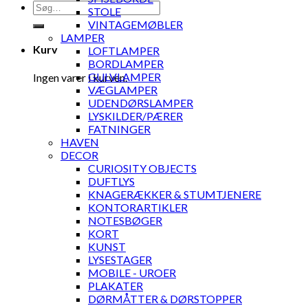
Søg
STOLE
efter:
VINTAGEMØBLER
LAMPER
Kurv
LOFTLAMPER
BORDLAMPER
GULVLAMPER
Ingen varer i kurven.
VÆGLAMPER
UDENDØRSLAMPER
LYSKILDER/PÆRER
FATNINGER
HAVEN
DECOR
CURIOSITY OBJECTS
DUFTLYS
KNAGERÆKKER & STUMTJENERE
KONTORARTIKLER
NOTESBØGER
KORT
KUNST
LYSESTAGER
MOBILE - UROER
PLAKATER
DØRMÅTTER & DØRSTOPPER