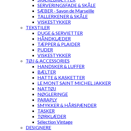
SERVERINGSFADE & SKÅLE
SÆBER - Savon de Marseille
TALLERKENER & SKÅLE
VISKESTYKKER
TEKSTILER
DUGE & SERVIETTER
HÅNDKLÆDER
TÆPPER & PLAIDER
PUDER
VISKESTYKKER
TØJ & ACCESSORIES
HANDSKER & LUFFER
BÆLTER
HATTE & KASKETTER
LE MONT SAINT MICHEL JAKKER
NATTØJ
NØGLERINGE
PARAPLY
SMYKKER & HÅRSPÆNDER
TASKER
TØRKLÆDER
Sélection Vintage
DESIGNERE