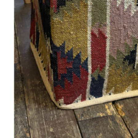
348
DKK
Tilføj til kurv
28
Se kurv
Kasse