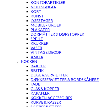
KONTORARTIKLER
NOTESBØGER
KORT
KUNST
LYSESTAGER
MOBILE - UROER
PLAKATER
DØRMÅTTER & DØRSTOPPER
SPEJLE
KRUKKER
VASER
VINTAGE DECOR
ÆSKER
KØKKEN
BAKKER
BESTIK
DUGE & SERVIETTER
DÆKKESERVIETTER & BORDSKÅNERE
FADE
GLAS & KOPPER
KARAFLER
KØKKEN ACCESSOIRES
KURVE & KASSER
SKÆREBRÆTTER