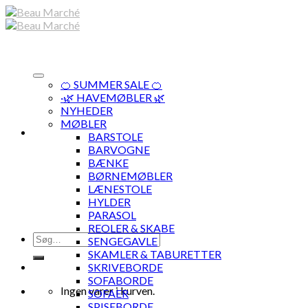
Skip
to
content
🍊 SUMMER SALE 🍊
·🌿 HAVEMØBLER 🌿
NYHEDER
MØBLER
BARSTOLE
BARVOGNE
BÆNKE
BØRNEMØBLER
LÆNESTOLE
HYLDER
PARASOL
REOLER & SKABE
Søg
SENGEGAVLE
efter:
SKAMLER & TABURETTER
SKRIVEBORDE
SOFABORDE
Ingen varer i kurven.
SOFAER
SPISEBORDE