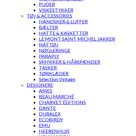
PUDER
VISKESTYKKER
TØJ & ACCESSORIES
HANDSKER & LUFFER
BÆLTER
HATTE & KASKETTER
LE MONT SAINT MICHEL JAKKER
NATTØJ
NØGLERINGE
PARAPLY
SMYKKER & HÅRSPÆNDER
TASKER
TØRKLÆDER
Sélection Vintage
DESIGNERE
AMES
BEAU MARCHÉ
CHARVET ÉDITIONS
DANTE
DURALEX
ECOBIRDY
EMU
HEERENHUIS