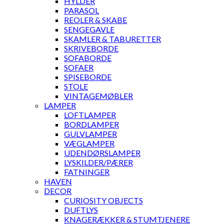
HYLDER
PARASOL
REOLER & SKABE
SENGEGAVLE
SKAMLER & TABURETTER
SKRIVEBORDE
SOFABORDE
SOFAER
SPISEBORDE
STOLE
VINTAGEMØBLER
LAMPER
LOFTLAMPER
BORDLAMPER
GULVLAMPER
VÆGLAMPER
UDENDØRSLAMPER
LYSKILDER/PÆRER
FATNINGER
HAVEN
DECOR
CURIOSITY OBJECTS
DUFTLYS
KNAGERÆKKER & STUMTJENERE