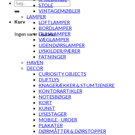
Søg
STOLE
efter:
VINTAGEMØBLER
LAMPER
Kurv
LOFTLAMPER
BORDLAMPER
GULVLAMPER
Ingen varer i kurven.
VÆGLAMPER
UDENDØRSLAMPER
LYSKILDER/PÆRER
FATNINGER
HAVEN
DECOR
CURIOSITY OBJECTS
DUFTLYS
KNAGERÆKKER & STUMTJENERE
KONTORARTIKLER
NOTESBØGER
KORT
KUNST
LYSESTAGER
MOBILE - UROER
PLAKATER
DØRMÅTTER & DØRSTOPPER