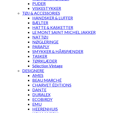
PUDER
VISKESTYKKER
TØJ & ACCESSORIES
HANDSKER & LUFFER
BÆLTER
HATTE & KASKETTER
LE MONT SAINT MICHEL JAKKER
NATTØJ
NØGLERINGE
PARAPLY
SMYKKER & HÅRSPÆNDER
TASKER
TØRKLÆDER
Sélection Vintage
DESIGNERE
AMES
BEAU MARCHÉ
CHARVET ÉDITIONS
DANTE
DURALEX
ECOBIRDY
EMU
HEERENHUIS