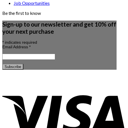
Job Opportunities
Be the first to know
Sign-up to our newsletter and get 10% off
your next purchase
*
indicates required
Email Address
*