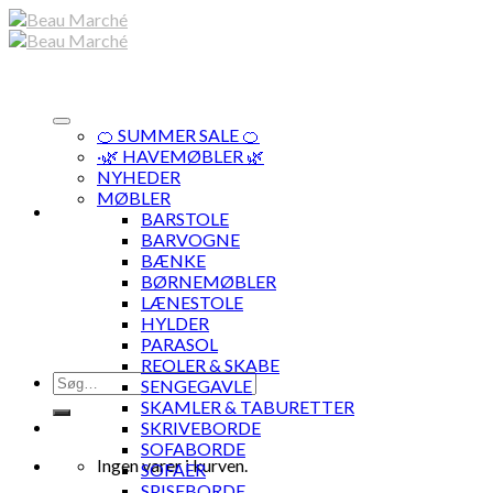
Skip
to
content
🍊 SUMMER SALE 🍊
·🌿 HAVEMØBLER 🌿
NYHEDER
MØBLER
BARSTOLE
BARVOGNE
BÆNKE
BØRNEMØBLER
LÆNESTOLE
HYLDER
PARASOL
REOLER & SKABE
Søg
SENGEGAVLE
efter:
SKAMLER & TABURETTER
SKRIVEBORDE
SOFABORDE
Ingen varer i kurven.
SOFAER
SPISEBORDE