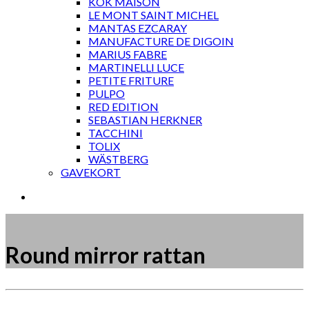
KOK MAISON
LE MONT SAINT MICHEL
MANTAS EZCARAY
MANUFACTURE DE DIGOIN
MARIUS FABRE
MARTINELLI LUCE
PETITE FRITURE
PULPO
RED EDITION
SEBASTIAN HERKNER
TACCHINI
TOLIX
WÄSTBERG
GAVEKORT
Round mirror rattan
Måske kunne nogle af disse produkter have din