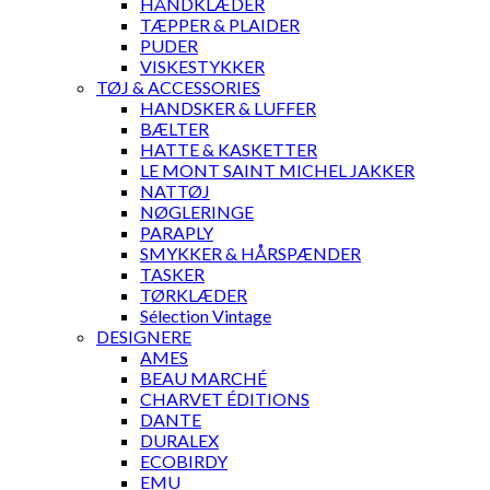
HÅNDKLÆDER
TÆPPER & PLAIDER
PUDER
VISKESTYKKER
TØJ & ACCESSORIES
HANDSKER & LUFFER
BÆLTER
HATTE & KASKETTER
LE MONT SAINT MICHEL JAKKER
NATTØJ
NØGLERINGE
PARAPLY
SMYKKER & HÅRSPÆNDER
TASKER
TØRKLÆDER
Sélection Vintage
DESIGNERE
AMES
BEAU MARCHÉ
CHARVET ÉDITIONS
DANTE
DURALEX
ECOBIRDY
EMU