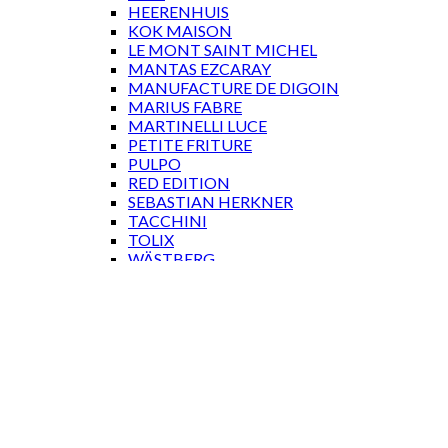
HEERENHUIS
KOK MAISON
LE MONT SAINT MICHEL
MANTAS EZCARAY
MANUFACTURE DE DIGOIN
MARIUS FABRE
MARTINELLI LUCE
PETITE FRITURE
PULPO
RED EDITION
SEBASTIAN HERKNER
TACCHINI
TOLIX
WÄSTBERG
GAVEKORT
Log ind
Log ind
Brugernavn eller e-mailadresse
*
Adgangskode
*