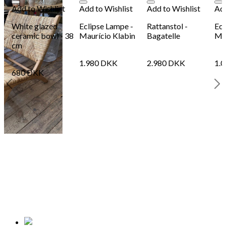
188
DKK
Tilføj til kurv
18
Add to Wishlist
Add to Wishlist
Add to Wishlist
Add
Se kurv
Kasse
White glazed
Eclipse Lampe -
Rattanstol -
Ecl
ceramic bowl - 38
Maurício Klabin
Bagatelle
Mau
cm
1.980
DKK
2.980
DKK
1.
680
DKK