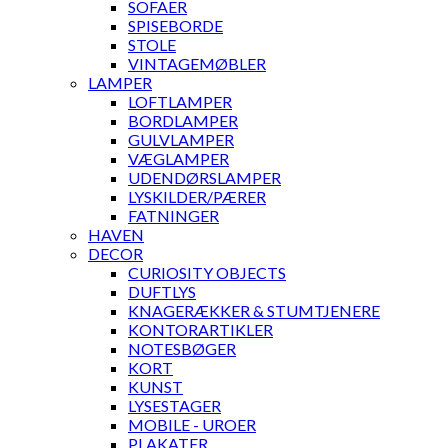
SOFAER
SPISEBORDE
STOLE
VINTAGEMØBLER
LAMPER
LOFTLAMPER
BORDLAMPER
GULVLAMPER
VÆGLAMPER
UDENDØRSLAMPER
LYSKILDER/PÆRER
FATNINGER
HAVEN
DECOR
CURIOSITY OBJECTS
DUFTLYS
KNAGERÆKKER & STUMTJENERE
KONTORARTIKLER
NOTESBØGER
KORT
KUNST
LYSESTAGER
MOBILE - UROER
PLAKATER