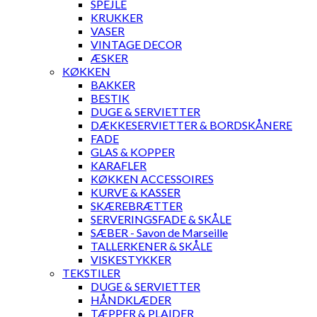
SPEJLE
KRUKKER
VASER
VINTAGE DECOR
ÆSKER
KØKKEN
BAKKER
BESTIK
DUGE & SERVIETTER
DÆKKESERVIETTER & BORDSKÅNERE
FADE
GLAS & KOPPER
KARAFLER
KØKKEN ACCESSOIRES
KURVE & KASSER
SKÆREBRÆTTER
SERVERINGSFADE & SKÅLE
SÆBER - Savon de Marseille
TALLERKENER & SKÅLE
VISKESTYKKER
TEKSTILER
DUGE & SERVIETTER
HÅNDKLÆDER
TÆPPER & PLAIDER