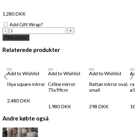
interesse?
1.280
DKK
Add Gift Wrap?
Round
mirror
Tilføj til kurv
rattan
antal
Relaterede produkter
Add to Wishlist
Add to Wishlist
Add to Wishlist
Add
Iliya square mirror
Céline mirror
Rattan mirror oval,
rat
75x99cm
small
ø1
2.480
DKK
1.980
DKK
298
DKK
18
Add to Wishlist
Add
Andre købte også
lavender miniature cushion 15x15
han