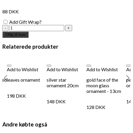
88
DKK
Add Gift Wrap?
red
glass
Tilføj til kurv
ornament
antal
Relaterede produkter
Add to Wishlist
Add to Wishlist
Add to Wishlist
Add
 red
leaves ornament
silver star
gold face of the
pe
ornament 20cm
moon glass
or
ornament - 13cm
198
DKK
148
DKK
14
128
DKK
Andre købte også