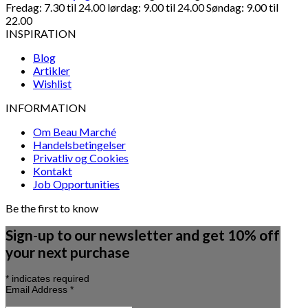
Fredag: 7.30 til 24.00 lørdag: 9.00 til 24.00 Søndag: 9.00 til
22.00
INSPIRATION
Blog
Artikler
Wishlist
INFORMATION
Om Beau Marché
Handelsbetingelser
Privatliv og Cookies
Kontakt
Job Opportunities
Be the first to know
Sign-up to our newsletter and get 10% off
your next purchase
*
indicates required
Email Address
*