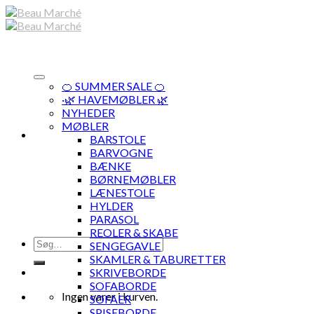
Skip
to
content
🍊 SUMMER SALE 🍊
·🌿 HAVEMØBLER 🌿
NYHEDER
MØBLER
BARSTOLE
BARVOGNE
BÆNKE
BØRNEMØBLER
LÆNESTOLE
HYLDER
PARASOL
REOLER & SKABE
Søg
SENGEGAVLE
efter:
SKAMLER & TABURETTER
SKRIVEBORDE
SOFABORDE
Ingen varer i kurven.
SOFAER
SPISEBORDE