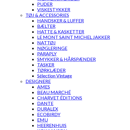
PUDER
VISKESTYKKER
TØJ & ACCESSORIES
HANDSKER & LUFFER
BÆLTER
HATTE & KASKETTER
LE MONT SAINT MICHEL JAKKER
NATTØJ
NØGLERINGE
PARAPLY
SMYKKER & HÅRSPÆNDER
TASKER
TØRKLÆDER
Sélection Vintage
DESIGNERE
AMES
BEAU MARCHÉ
CHARVET ÉDITIONS
DANTE
DURALEX
ECOBIRDY
EMU
HEERENHUIS