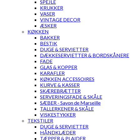
SPEJLE
KRUKKER
VASER
VINTAGE DECOR
ÆSKER
KØKKEN
BAKKER
BESTIK
DUGE & SERVIETTER
DÆKKESERVIETTER & BORDSKÅNERE
FADE
GLAS & KOPPER
KARAFLER
KØKKEN ACCESSOIRES
KURVE & KASSER
SKÆREBRÆTTER
SERVERINGSFADE & SKÅLE
SÆBER - Savon de Marseille
TALLERKENER & SKÅLE
VISKESTYKKER
TEKSTILER
DUGE & SERVIETTER
HÅNDKLÆDER
TÆPPER & PLAIDER