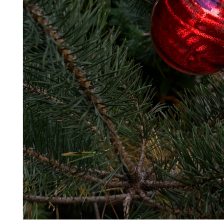
88
DKK
Tilføj til kurv
36
Se kurv
Kasse