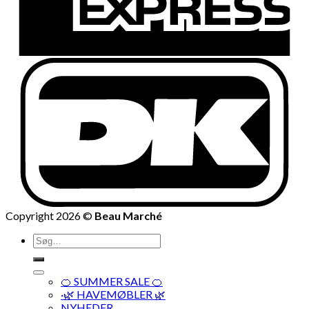
Copyright 2026 ©
Beau Marché
Søg
efter:
🍊 SUMMER SALE 🍊
·🌿 HAVEMØBLER 🌿
NYHEDER