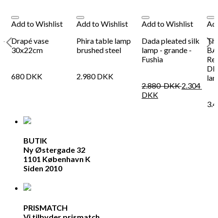
Add to Wishlist
Add to Wishlist
Add to Wishlist
Add
 -
Drapé vase
Phira table lamp
Dada pleated silk
Th
30x22cm
brushed steel
lamp - grande -
BA
Fushia
Rec
DR
680
DKK
2.980
DKK
la
2.880
DKK
2.304
DKK
3.
BUTIK
Ny Østergade 32
1101 København K
Siden 2010
PRISMATCH
Vi tilbyder prismatch