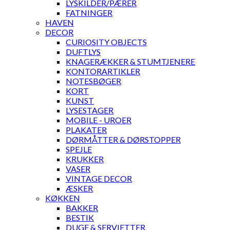
LYSKILDER/PÆRER
FATNINGER
HAVEN
DECOR
CURIOSITY OBJECTS
DUFTLYS
KNAGERÆKKER & STUMTJENERE
KONTORARTIKLER
NOTESBØGER
KORT
KUNST
LYSESTAGER
MOBILE - UROER
PLAKATER
DØRMÅTTER & DØRSTOPPER
SPEJLE
KRUKKER
VASER
VINTAGE DECOR
ÆSKER
KØKKEN
BAKKER
BESTIK
DUGE & SERVIETTER