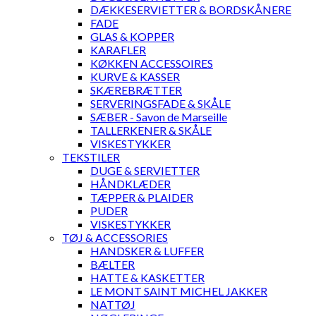
DÆKKESERVIETTER & BORDSKÅNERE
FADE
GLAS & KOPPER
KARAFLER
KØKKEN ACCESSOIRES
KURVE & KASSER
SKÆREBRÆTTER
SERVERINGSFADE & SKÅLE
SÆBER - Savon de Marseille
TALLERKENER & SKÅLE
VISKESTYKKER
TEKSTILER
DUGE & SERVIETTER
HÅNDKLÆDER
TÆPPER & PLAIDER
PUDER
VISKESTYKKER
TØJ & ACCESSORIES
HANDSKER & LUFFER
BÆLTER
HATTE & KASKETTER
LE MONT SAINT MICHEL JAKKER
NATTØJ