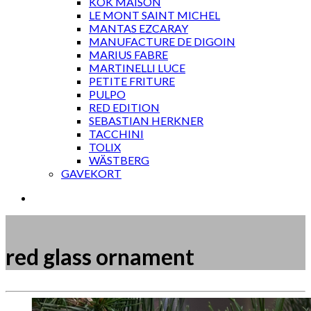
KOK MAISON
LE MONT SAINT MICHEL
MANTAS EZCARAY
MANUFACTURE DE DIGOIN
MARIUS FABRE
MARTINELLI LUCE
PETITE FRITURE
PULPO
RED EDITION
SEBASTIAN HERKNER
TACCHINI
TOLIX
WÄSTBERG
GAVEKORT
red glass ornament
Måske kunne nogle af disse produkter have din