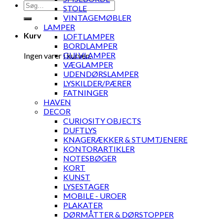
Søg
STOLE
efter:
VINTAGEMØBLER
LAMPER
Kurv
LOFTLAMPER
BORDLAMPER
GULVLAMPER
Ingen varer i kurven.
VÆGLAMPER
UDENDØRSLAMPER
LYSKILDER/PÆRER
FATNINGER
HAVEN
DECOR
CURIOSITY OBJECTS
DUFTLYS
KNAGERÆKKER & STUMTJENERE
KONTORARTIKLER
NOTESBØGER
KORT
KUNST
LYSESTAGER
MOBILE - UROER
PLAKATER
DØRMÅTTER & DØRSTOPPER