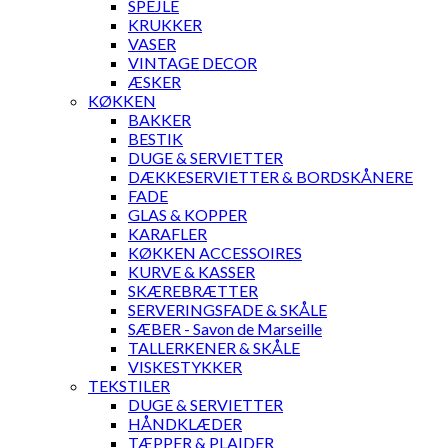
SPEJLE
KRUKKER
VASER
VINTAGE DECOR
ÆSKER
KØKKEN
BAKKER
BESTIK
DUGE & SERVIETTER
DÆKKESERVIETTER & BORDSKÅNERE
FADE
GLAS & KOPPER
KARAFLER
KØKKEN ACCESSOIRES
KURVE & KASSER
SKÆREBRÆTTER
SERVERINGSFADE & SKÅLE
SÆBER - Savon de Marseille
TALLERKENER & SKÅLE
VISKESTYKKER
TEKSTILER
DUGE & SERVIETTER
HÅNDKLÆDER
TÆPPER & PLAIDER