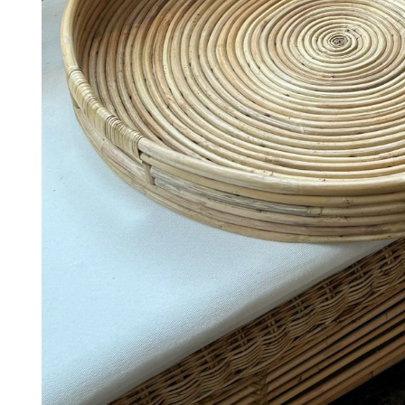
368
DKK
Tilføj til kurv
Se kurv
Kasse