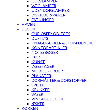
GULVLAMPER
VÆGLAMPER
UDENDØRSLAMPER
LYSKILDER/PÆRER
FATNINGER
HAVEN
DECOR
CURIOSITY OBJECTS
DUFTLYS
KNAGERÆKKER & STUMTJENERE
KONTORARTIKLER
NOTESBØGER
KORT
KUNST
LYSESTAGER
MOBILE - UROER
PLAKATER
DØRMÅTTER & DØRSTOPPER
SPEJLE
KRUKKER
VASER
VINTAGE DECOR
ÆSKER
KØKKEN