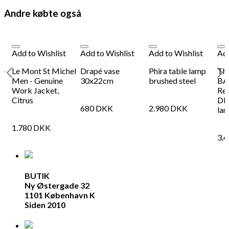
Andre købte også
Add to Wishlist
Add to Wishlist
Add to Wishlist
Add
 -
Le Mont St Michel
Drapé vase
Phira table lamp
Th
Men - Genuine
30x22cm
brushed steel
BA
Work Jacket,
Rec
Citrus
DR
680
DKK
2.980
DKK
la
1.780
DKK
3.
BUTIK
Ny Østergade 32
1101 København K
Siden 2010