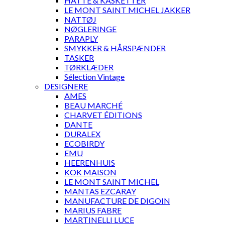
HATTE & KASKETTER
LE MONT SAINT MICHEL JAKKER
NATTØJ
NØGLERINGE
PARAPLY
SMYKKER & HÅRSPÆNDER
TASKER
TØRKLÆDER
Sélection Vintage
DESIGNERE
AMES
BEAU MARCHÉ
CHARVET ÉDITIONS
DANTE
DURALEX
ECOBIRDY
EMU
HEERENHUIS
KOK MAISON
LE MONT SAINT MICHEL
MANTAS EZCARAY
MANUFACTURE DE DIGOIN
MARIUS FABRE
MARTINELLI LUCE