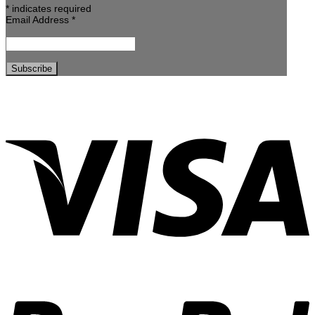
*
indicates required
Email Address
*