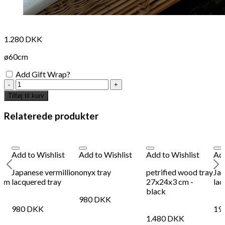
1.280
DKK
ø60cm
Add Gift Wrap?
rattan
round
Tilføj til kurv
serving
tray
Relaterede produkter
ø60cm
antal
Add to Wishlist
Add to Wishlist
Add to Wishlist
Add
p
Japanese vermillion
onyx tray
petrified wood tray
Jap
9cm
lacquered tray
27x24x3 cm -
lac
black
980
DKK
980
DKK
19
1.480
DKK