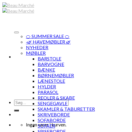
Skip
to
content
🍊 SUMMER SALE 🍊
·🌿 HAVEMØBLER 🌿
NYHEDER
MØBLER
BARSTOLE
BARVOGNE
BÆNKE
BØRNEMØBLER
LÆNESTOLE
HYLDER
PARASOL
REOLER & SKABE
Søg
SENGEGAVLE
efter:
SKAMLER & TABURETTER
SKRIVEBORDE
SOFABORDE
Ingen varer i kurven.
SOFAER
SPISEBORDE