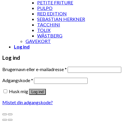
PETITE FRITURE
PULPO
RED EDITION
SEBASTIAN HERKNER
TACCHINI
TOLIX
WÄSTBERG
GAVEKORT
Log ind
Log ind
Brugernavn eller e-mailadresse
*
Adgangskode
*
Husk mig
Log ind
Mistet din adgangskode?