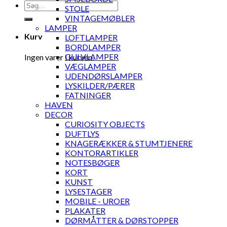
Søg
STOLE
efter:
VINTAGEMØBLER
LAMPER
Kurv
LOFTLAMPER
BORDLAMPER
GULVLAMPER
Ingen varer i kurven.
VÆGLAMPER
UDENDØRSLAMPER
LYSKILDER/PÆRER
FATNINGER
HAVEN
DECOR
CURIOSITY OBJECTS
DUFTLYS
KNAGERÆKKER & STUMTJENERE
KONTORARTIKLER
NOTESBØGER
KORT
KUNST
LYSESTAGER
MOBILE - UROER
PLAKATER
DØRMÅTTER & DØRSTOPPER