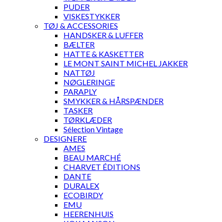
PUDER
VISKESTYKKER
TØJ & ACCESSORIES
HANDSKER & LUFFER
BÆLTER
HATTE & KASKETTER
LE MONT SAINT MICHEL JAKKER
NATTØJ
NØGLERINGE
PARAPLY
SMYKKER & HÅRSPÆNDER
TASKER
TØRKLÆDER
Sélection Vintage
DESIGNERE
AMES
BEAU MARCHÉ
CHARVET ÉDITIONS
DANTE
DURALEX
ECOBIRDY
EMU
HEERENHUIS