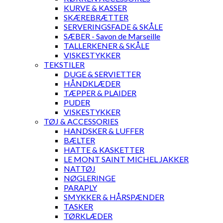
KURVE & KASSER
SKÆREBRÆTTER
SERVERINGSFADE & SKÅLE
SÆBER - Savon de Marseille
TALLERKENER & SKÅLE
VISKESTYKKER
TEKSTILER
DUGE & SERVIETTER
HÅNDKLÆDER
TÆPPER & PLAIDER
PUDER
VISKESTYKKER
TØJ & ACCESSORIES
HANDSKER & LUFFER
BÆLTER
HATTE & KASKETTER
LE MONT SAINT MICHEL JAKKER
NATTØJ
NØGLERINGE
PARAPLY
SMYKKER & HÅRSPÆNDER
TASKER
TØRKLÆDER