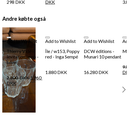
298
DKK
DKK
3.
Andre købte også
Add to Wishlist
Add to Wishlist
Add to Wishlist
Add
Thierry Vidé -
Île / w153, Poppy
DCW éditions -
Met
levitation lamp -
red - Inga Sempé
Munari 10 pendant
silver
9.
1.880
DKK
16.280
DKK
DK
2.800
DKK
1.960
DKK