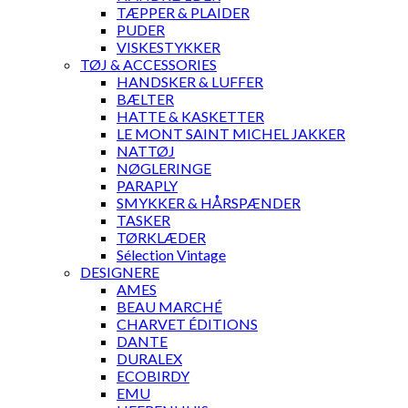
TÆPPER & PLAIDER
PUDER
VISKESTYKKER
TØJ & ACCESSORIES
HANDSKER & LUFFER
BÆLTER
HATTE & KASKETTER
LE MONT SAINT MICHEL JAKKER
NATTØJ
NØGLERINGE
PARAPLY
SMYKKER & HÅRSPÆNDER
TASKER
TØRKLÆDER
Sélection Vintage
DESIGNERE
AMES
BEAU MARCHÉ
CHARVET ÉDITIONS
DANTE
DURALEX
ECOBIRDY
EMU