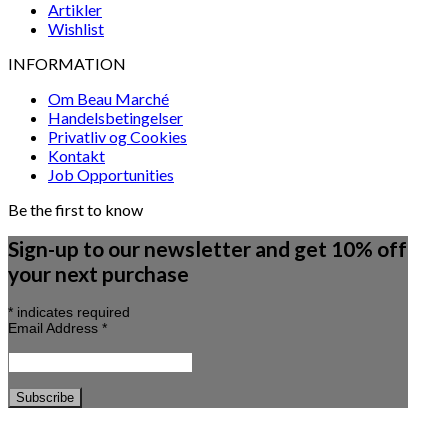
Artikler
Wishlist
INFORMATION
Om Beau Marché
Handelsbetingelser
Privatliv og Cookies
Kontakt
Job Opportunities
Be the first to know
Sign-up to our newsletter and get 10% off
your next purchase
*
indicates required
Email Address
*