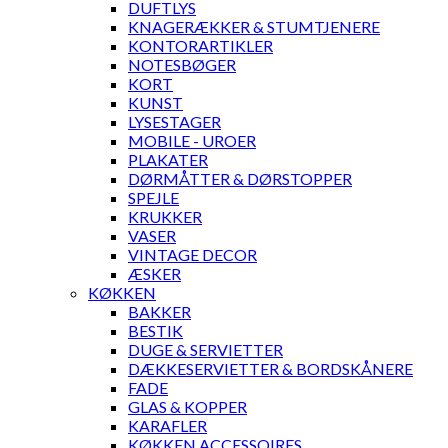
DUFTLYS
KNAGERÆKKER & STUMTJENERE
KONTORARTIKLER
NOTESBØGER
KORT
KUNST
LYSESTAGER
MOBILE - UROER
PLAKATER
DØRMÅTTER & DØRSTOPPER
SPEJLE
KRUKKER
VASER
VINTAGE DECOR
ÆSKER
KØKKEN
BAKKER
BESTIK
DUGE & SERVIETTER
DÆKKESERVIETTER & BORDSKÅNERE
FADE
GLAS & KOPPER
KARAFLER
KØKKEN ACCESSOIRES