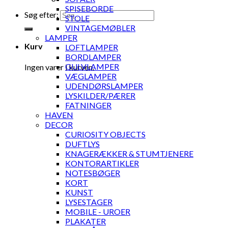
SPISEBORDE
Søg efter:
STOLE
VINTAGEMØBLER
LAMPER
Kurv
LOFTLAMPER
BORDLAMPER
GULVLAMPER
Ingen varer i kurven.
VÆGLAMPER
UDENDØRSLAMPER
LYSKILDER/PÆRER
FATNINGER
HAVEN
DECOR
CURIOSITY OBJECTS
DUFTLYS
KNAGERÆKKER & STUMTJENERE
KONTORARTIKLER
NOTESBØGER
KORT
KUNST
LYSESTAGER
MOBILE - UROER
PLAKATER