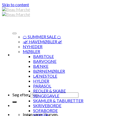
Skip to content
🍊 SUMMER SALE 🍊
·🌿 HAVEMØBLER 🌿
NYHEDER
MØBLER
BARSTOLE
BARVOGNE
BÆNKE
BØRNEMØBLER
LÆNESTOLE
HYLDER
PARASOL
REOLER & SKABE
Søg efter:
SENGEGAVLE
SKAMLER & TABURETTER
SKRIVEBORDE
SOFABORDE
Ingen varer i kurven.
SOFAER