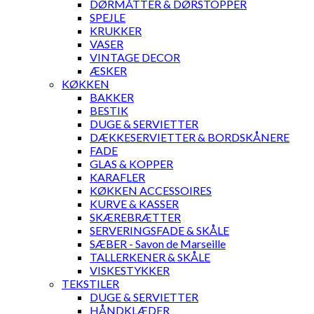
DØRMÅTTER & DØRSTOPPER
SPEJLE
KRUKKER
VASER
VINTAGE DECOR
ÆSKER
KØKKEN
BAKKER
BESTIK
DUGE & SERVIETTER
DÆKKESERVIETTER & BORDSKÅNERE
FADE
GLAS & KOPPER
KARAFLER
KØKKEN ACCESSOIRES
KURVE & KASSER
SKÆREBRÆTTER
SERVERINGSFADE & SKÅLE
SÆBER - Savon de Marseille
TALLERKENER & SKÅLE
VISKESTYKKER
TEKSTILER
DUGE & SERVIETTER
HÅNDKLÆDER