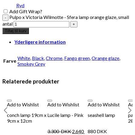
Plakat - Les Bicyclettes
Jul
Ryd
Add Gift Wrap?
Pulpo x Victoria Wilmotte - Sfera lamp orange glaze, small
198
DKK
Tilføj til kurv
38
antal
Se kurv
Kasse
Tilføj til kurv
Yderligere information
White
,
Black
,
Chrome
,
Fango green
,
Orange glaze
,
Farve
Smokey Grey
Relaterede produkter
Add to Wishlist
Add to Wishlist
Add to Wishlist
Add
h
conch lamp 19cm x
Lucile lamp - Pink
seashell lamp
pai
9cm x 12cm
28
3.300
DKK
2.640
880
DKK