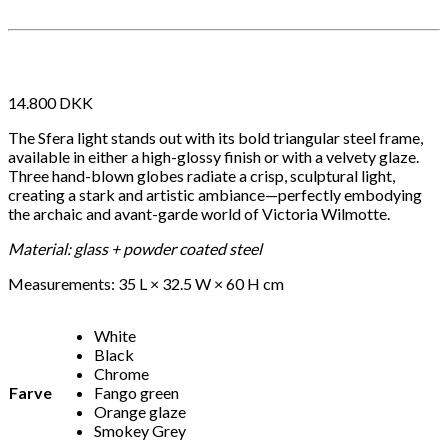
Måske kunne nogle af disse produkter have din
interesse?
14.800
DKK
The Sfera light stands out with its bold triangular steel frame,
available in either a high-glossy finish or with a velvety glaze.
Three hand-blown globes radiate a crisp, sculptural light,
creating a stark and artistic ambiance—perfectly embodying
the archaic and avant-garde world of Victoria Wilmotte.
Material: glass + powder coated steel
Measurements: 35 L × 32.5 W × 60 H cm
White
Black
Chrome
Farve
Fango green
Orange glaze
Add to Wishlist
Add
Smokey Grey