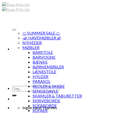
Skip
to
content
🍊 SUMMER SALE 🍊
·🌿 HAVEMØBLER 🌿
NYHEDER
MØBLER
BARSTOLE
BARVOGNE
BÆNKE
BØRNEMØBLER
LÆNESTOLE
HYLDER
PARASOL
REOLER & SKABE
Søg
SENGEGAVLE
efter:
SKAMLER & TABURETTER
SKRIVEBORDE
SOFABORDE
Ingen varer i kurven.
SOFAER