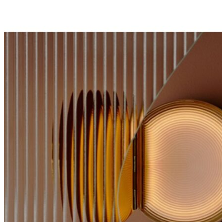
Add to Wishlist
tray Ø45
398
DKK
Tilføj til kurv