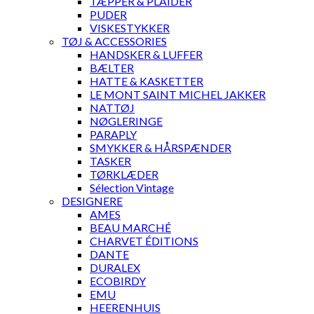
TÆPPER & PLAIDER
PUDER
VISKESTYKKER
TØJ & ACCESSORIES
HANDSKER & LUFFER
BÆLTER
HATTE & KASKETTER
LE MONT SAINT MICHEL JAKKER
NATTØJ
NØGLERINGE
PARAPLY
SMYKKER & HÅRSPÆNDER
TASKER
TØRKLÆDER
Sélection Vintage
DESIGNERE
AMES
BEAU MARCHÉ
CHARVET ÉDITIONS
DANTE
DURALEX
ECOBIRDY
EMU
HEERENHUIS