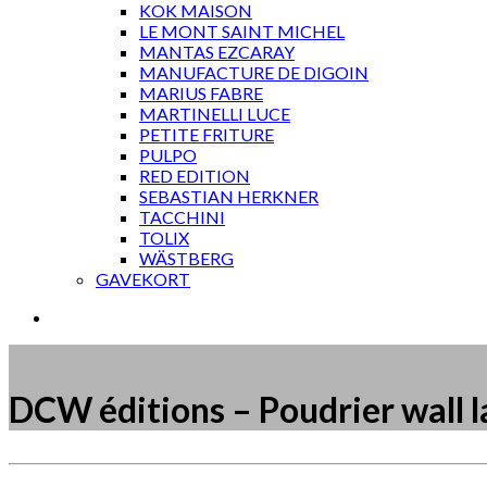
KOK MAISON
LE MONT SAINT MICHEL
MANTAS EZCARAY
MANUFACTURE DE DIGOIN
MARIUS FABRE
MARTINELLI LUCE
PETITE FRITURE
PULPO
RED EDITION
SEBASTIAN HERKNER
TACCHINI
TOLIX
WÄSTBERG
GAVEKORT
DCW éditions – Poudrier wall 
Måske kunne nogle af disse produkter have din inte