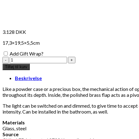
3.128
DKK
17,3×19,5×5,5cm
Add Gift Wrap?
DCW
éditions
Tilføj til kurv
-
Poudrier
Beskrivelse
wall
lamp
Like a powder case or a precious box, the mechanical action of o
antal
throughout its depth. Inside, the polished brass flap acts as a pivo
The light can be switched on and dimmed, to give time to accept on
intensity. Can be installed in the bathroom, as well.
Materials
Glass, steel
Source