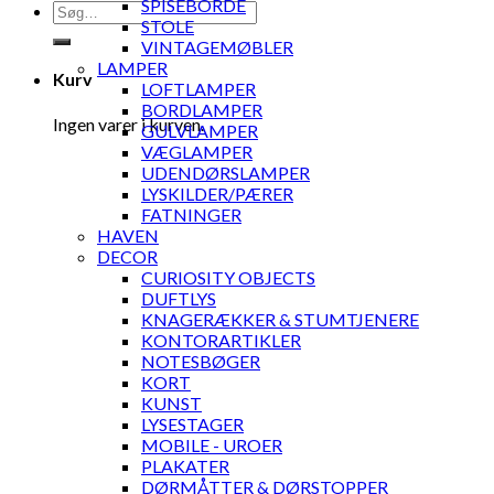
SPISEBORDE
Søg
STOLE
efter:
VINTAGEMØBLER
LAMPER
Kurv
LOFTLAMPER
BORDLAMPER
Ingen varer i kurven.
GULVLAMPER
VÆGLAMPER
UDENDØRSLAMPER
LYSKILDER/PÆRER
FATNINGER
HAVEN
DECOR
CURIOSITY OBJECTS
DUFTLYS
KNAGERÆKKER & STUMTJENERE
KONTORARTIKLER
NOTESBØGER
KORT
KUNST
LYSESTAGER
MOBILE - UROER
PLAKATER
DØRMÅTTER & DØRSTOPPER