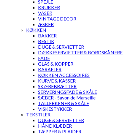
SPEJLE
KRUKKER
VASER
VINTAGE DECOR
ÆSKER
KØKKEN
BAKKER
BESTIK
DUGE & SERVIETTER
DÆKKESERVIETTER & BORDSKÅNERE
FADE
GLAS & KOPPER
KARAFLER
KØKKEN ACCESSOIRES
KURVE & KASSER
SKÆREBRÆTTER
SERVERINGSFADE & SKÅLE
SÆBER - Savon de Marseille
TALLERKENER & SKÅLE
VISKESTYKKER
TEKSTILER
DUGE & SERVIETTER
HÅNDKLÆDER
TÆPPER & PLAIDER