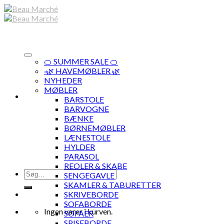
Skip
to
content
🍊 SUMMER SALE 🍊
·🌿 HAVEMØBLER 🌿
NYHEDER
MØBLER
BARSTOLE
BARVOGNE
BÆNKE
BØRNEMØBLER
LÆNESTOLE
HYLDER
PARASOL
REOLER & SKABE
Søg
SENGEGAVLE
efter:
SKAMLER & TABURETTER
SKRIVEBORDE
SOFABORDE
Ingen varer i kurven.
SOFAER
SPISEBORDE