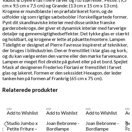
cm x 9,5 cm x 7,5 cm) og Grande: (13 cm x 15 cm x 13 cm).
Krogene er mundblæste i en præfabrikeret form, og de
udfolder sig som rigtige sæbebobler i forskelligartede former.
Pynt dit skandinaviske interiør med disse unikke franske
garderobekroge, der giver et dynamisk interiør med farverige
detaljer og gennemsigtighedseffekter. Det tykke glas er stærkt
og holdbart, og krogene er lette at påsætte/montere.
Lampen
Tidelight er designet af Pierre Favresse inspireret af teknikker,
der bruges i bilindustrien. Den er fremstillet i klar glas og kork,
og du kan vælge enten den varme eller den mørke farvenuance.
Lampen er meget flot direkte på gulvet eller på et bord.
Spejlet
Mask af designeren Frederivo Floriani er fremstillet i farvet
glas og lakeret. Formen er den sekssidet Hexagon, der leder
tanken hen på formen af Frankrig (65 cm x 75 cm).
Relaterede produkter
Add to Wishlist
Add to Wishlist
Add to Wishlist
Add
x
Studio Jumbo x
Joan Bebronne -
Joan Bebronne -
Ben
ht
Petite Friture –
Bordlampe
Bordlampe
For