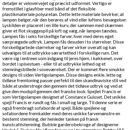
detaljer er velovervejet og præcist udformet. Vertigo er
fremstillet i glasfiber med bånd af det fleksible
plastikmateriale polyuretan. Dette lette materiale bevirker, at
lampen bølger, når den berøres af vind eller luftens bevægelser.
Lyskilden er placeret i en lille kurv, der sammen med skærmen
giver et flot skyggespil på loft og væg, når lampen tændes.
Lampen fås i seks forskellige farver, hver med deres eget
særprægede udtryk. Lampen fås desuden i to størrelser. Disse
forskelligartede størrelser og farver virker overalt og kan
udvælges til at udtrykke særartethed i forskellige rum. Det
være sig i entreen som indgang til jeres hjem, i køkkenet, over
bordet i spisestuen - eller til at udtrykke lethed og et
stemningsbillede i soveværelset.
Der er kommet flere smukke
designs til siden Vertigolampen. Disse designs enkle, lette og
tidløse fremtoning passer perfekt til den skandinaviske stil ved
både at understrege den gennem det tidløse udtryk og ved at
give den modspil gennem det franske look.
Spejlet Francis er
som Vertigolampen designet af Constance Guisset. Det unikke
spejl Francis er rundt og fås i small og large. Til denne serie er
også frembragt sofaborde af spejl. Både spejlene og
sofabordene fremkalder med deres unikke farvemønstre en
bestemt stemning, der henleder tanken på fransk
kunstcaféstemning.
Bubble garderobekroge af designerne
Vaulot & Dyèvre fås i flere farver og i to størrelser: Petite: (9,5