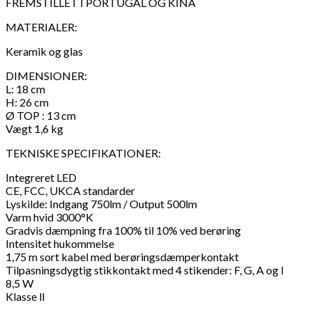
FREMSTILLET I PORTUGAL OG KINA
MATERIALER:
Keramik og glas
DIMENSIONER:
L: 18 cm
H: 26 cm
Ø TOP : 13 cm
Vægt 1,6 kg
TEKNISKE SPECIFIKATIONER:
Integreret LED
CE, FCC, UKCA standarder
Lyskilde: Indgang 750lm / Output 500lm
Varm hvid 3000°K
Gradvis dæmpning fra 100% til 10% ved berøring
Intensitet hukommelse
1,75 m sort kabel med berøringsdæmperkontakt
Tilpasningsdygtig stikkontakt med 4 stikender: F, G, A og l
8,5 W
Klasse ll