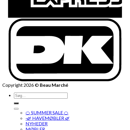
Copyright 2026 ©
Beau Marché
Søg
efter:
🍊 SUMMER SALE 🍊
·🌿 HAVEMØBLER 🌿
NYHEDER
MØBLER