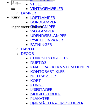
Søg
STOLE
efter:
VINTAGEMØBLER
LAMPER
Kurv
LOFTLAMPER
BORDLAMPER
GULVLAMPER
Ingen varer i kurven.
VÆGLAMPER
UDENDØRSLAMPER
LYSKILDER/PÆRER
FATNINGER
HAVEN
DECOR
CURIOSITY OBJECTS
DUFTLYS
KNAGERÆKKER & STUMTJENERE
KONTORARTIKLER
NOTESBØGER
KORT
KUNST
LYSESTAGER
MOBILE - UROER
PLAKATER
DØRMÅTTER & DØRSTOPPER