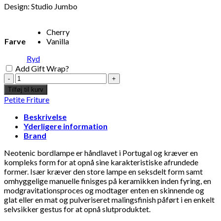
Design: Studio Jumbo
Cherry
Farve
Vanilla
Ryd
Add Gift Wrap?
Studio
Jumbo
Tilføj til kurv
x
Petite Friture
Petite
Friture
Beskrivelse
–
Yderligere information
Neotenic
Brand
Bordlampe
–
Neotenic bordlampe er håndlavet i Portugal og kræver en
cherry
kompleks form for at opnå sine karakteristiske afrundede
antal
former. Især kræver den store lampe en seksdelt form samt
omhyggelige manuelle finisges på keramikken inden fyring, en
modgravitationsproces og modtager enten en skinnende og
glat eller en mat og pulveriseret malingsfinish påført i en enkelt
selvsikker gestus for at opnå slutproduktet.