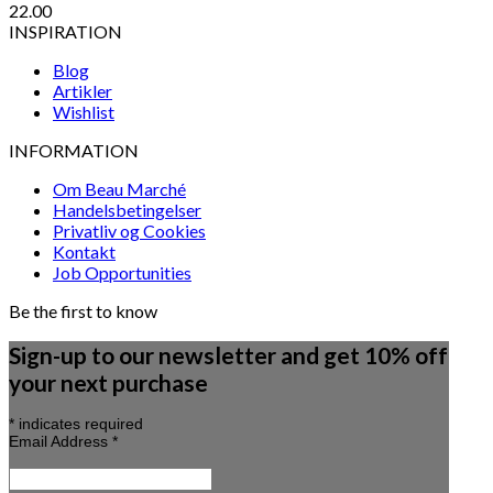
22.00
INSPIRATION
Blog
Artikler
Wishlist
INFORMATION
Om Beau Marché
Handelsbetingelser
Privatliv og Cookies
Kontakt
Job Opportunities
Be the first to know
Sign-up to our newsletter and get 10% off
your next purchase
*
indicates required
Email Address
*