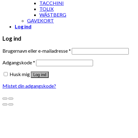
TACCHINI
TOLIX
WÄSTBERG
GAVEKORT
Log ind
Log ind
Brugernavn eller e-mailadresse
*
Adgangskode
*
Husk mig
Log ind
Mistet din adgangskode?