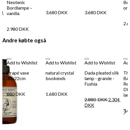
Neotenic
Bo
Bordlampe –
or
80
3.680
DKK
3.680
DKK
vanilla
2.
2.980
DKK
Andre købte også
Add to Wishlist
Add to Wishlist
Add to Wishlist
Add
Drapé vase
natural crystal
Dada pleated silk
Th
30x22cm
bookends
lamp - grande -
BA
Fushia
Rec
DR
680
DKK
1.680
DKK
la
2.880
DKK
2.304
DKK
3.