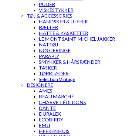
PUDER
VISKESTYKKER
TØJ & ACCESSORIES
HANDSKER & LUFFER
BÆLTER
HATTE & KASKETTER
LE MONT SAINT MICHEL JAKKER
NATTØJ
NØGLERINGE
PARAPLY
SMYKKER & HÅRSPÆNDER
TASKER
TØRKLÆDER
Sélection Vintage
DESIGNERE
AMES
BEAU MARCHÉ
CHARVET ÉDITIONS
DANTE
DURALEX
ECOBIRDY
EMU
HEERENHUIS