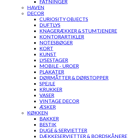
FATNINGER
HAVEN
DECOR
CURIOSITY OBJECTS
DUFTLYS
KNAGERÆKKER & STUMTJENERE
KONTORARTIKLER
NOTESBØGER
KORT
KUNST
LYSESTAGER
MOBILE - UROER
PLAKATER
DØRMÅTTER & DØRSTOPPER
SPEJLE
KRUKKER
VASER
VINTAGE DECOR
ÆSKER
KØKKEN
BAKKER
BESTIK
DUGE & SERVIETTER
DÆKKESERVIETTER & BORDSKÅNERE