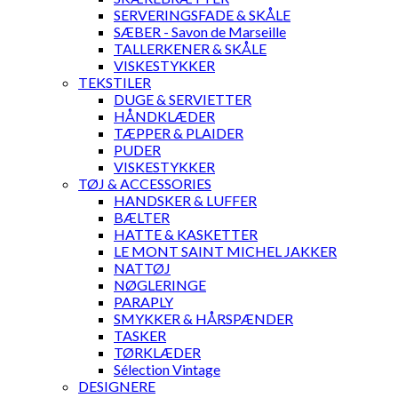
SERVERINGSFADE & SKÅLE
SÆBER - Savon de Marseille
TALLERKENER & SKÅLE
VISKESTYKKER
TEKSTILER
DUGE & SERVIETTER
HÅNDKLÆDER
TÆPPER & PLAIDER
PUDER
VISKESTYKKER
TØJ & ACCESSORIES
HANDSKER & LUFFER
BÆLTER
HATTE & KASKETTER
LE MONT SAINT MICHEL JAKKER
NATTØJ
NØGLERINGE
PARAPLY
SMYKKER & HÅRSPÆNDER
TASKER
TØRKLÆDER
Sélection Vintage
DESIGNERE