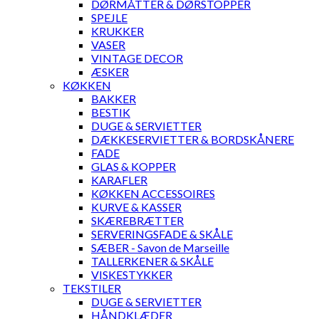
DØRMÅTTER & DØRSTOPPER
SPEJLE
KRUKKER
VASER
VINTAGE DECOR
ÆSKER
KØKKEN
BAKKER
BESTIK
DUGE & SERVIETTER
DÆKKESERVIETTER & BORDSKÅNERE
FADE
GLAS & KOPPER
KARAFLER
KØKKEN ACCESSOIRES
KURVE & KASSER
SKÆREBRÆTTER
SERVERINGSFADE & SKÅLE
SÆBER - Savon de Marseille
TALLERKENER & SKÅLE
VISKESTYKKER
TEKSTILER
DUGE & SERVIETTER
HÅNDKLÆDER