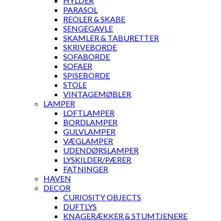
HYLDER
PARASOL
REOLER & SKABE
SENGEGAVLE
SKAMLER & TABURETTER
SKRIVEBORDE
SOFABORDE
SOFAER
SPISEBORDE
STOLE
VINTAGEMØBLER
LAMPER
LOFTLAMPER
BORDLAMPER
GULVLAMPER
VÆGLAMPER
UDENDØRSLAMPER
LYSKILDER/PÆRER
FATNINGER
HAVEN
DECOR
CURIOSITY OBJECTS
DUFTLYS
KNAGERÆKKER & STUMTJENERE