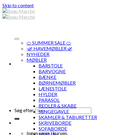
Skip to content
🍊 SUMMER SALE 🍊
·🌿 HAVEMØBLER 🌿
NYHEDER
MØBLER
BARSTOLE
BARVOGNE
BÆNKE
BØRNEMØBLER
LÆNESTOLE
HYLDER
PARASOL
REOLER & SKABE
Søg efter:
SENGEGAVLE
SKAMLER & TABURETTER
SKRIVEBORDE
SOFABORDE
Ingen varer i kurven.
SOFAER