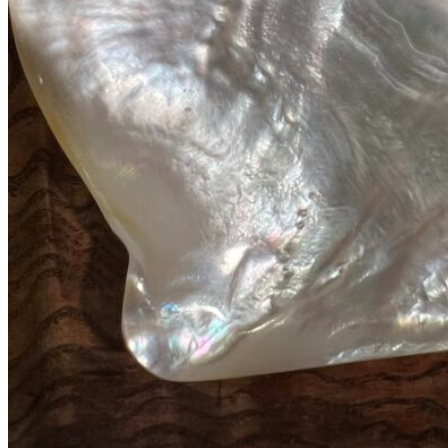
188
DKK
Tilføj til kurv
19
Se kurv
Kasse