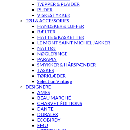
TÆPPER & PLAIDER
PUDER
VISKESTYKKER
TØJ & ACCESSORIES
HANDSKER & LUFFER
BÆLTER
HATTE & KASKETTER
LE MONT SAINT MICHEL JAKKER
NATTØJ
NØGLERINGE
PARAPLY
SMYKKER & HÅRSPÆNDER
TASKER
TØRKLÆDER
Sélection Vintage
DESIGNERE
AMES
BEAU MARCHÉ
CHARVET ÉDITIONS
DANTE
DURALEX
ECOBIRDY
EMU