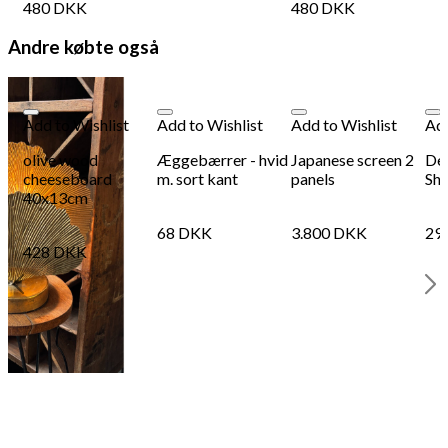
480
DKK
480
DKK
Andre købte også
Add to Wishlist
Add to Wishlist
Add to Wishlist
Add
olive wood
Æggebærrer - hvid
Japanese screen 2
Dec
cheeseboard
m. sort kant
panels
She
40x13cm
68
DKK
3.800
DKK
29
428
DKK