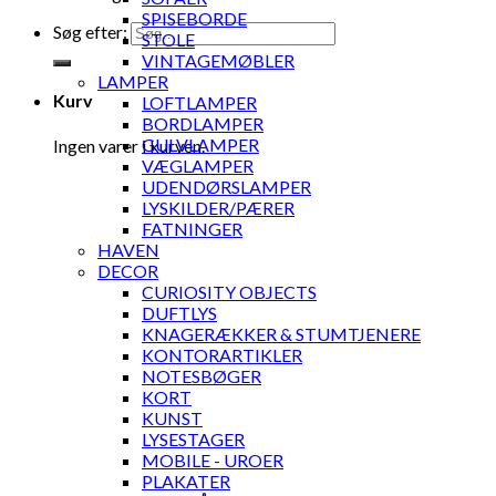
SPISEBORDE
Søg efter:
STOLE
VINTAGEMØBLER
LAMPER
Kurv
LOFTLAMPER
BORDLAMPER
GULVLAMPER
Ingen varer i kurven.
VÆGLAMPER
UDENDØRSLAMPER
LYSKILDER/PÆRER
FATNINGER
HAVEN
DECOR
CURIOSITY OBJECTS
DUFTLYS
KNAGERÆKKER & STUMTJENERE
KONTORARTIKLER
NOTESBØGER
KORT
KUNST
LYSESTAGER
MOBILE - UROER
PLAKATER