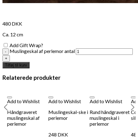
480
DKK
Ca. 12 cm
Add Gift Wrap?
Muslingeskal af perlemor antal
Tilføj til kurv
Relaterede produkter
Add to Wishlist
Add to Wishlist
Add to Wishlist
Add
Håndgraveret
Muslingeskal-ske i
Rund håndgraveret
Cou
muslingeskal af
perlemor
muslingeskal i
sil
perlemor
perlemor
248
DKK
48