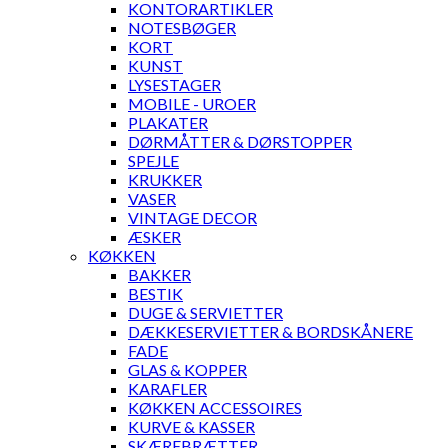
KONTORARTIKLER
NOTESBØGER
KORT
KUNST
LYSESTAGER
MOBILE - UROER
PLAKATER
DØRMÅTTER & DØRSTOPPER
SPEJLE
KRUKKER
VASER
VINTAGE DECOR
ÆSKER
KØKKEN
BAKKER
BESTIK
DUGE & SERVIETTER
DÆKKESERVIETTER & BORDSKÅNERE
FADE
GLAS & KOPPER
KARAFLER
KØKKEN ACCESSOIRES
KURVE & KASSER
SKÆREBRÆTTER