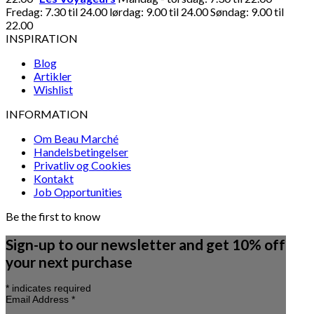
Fredag: 7.30 til 24.00 lørdag: 9.00 til 24.00 Søndag: 9.00 til
22.00
INSPIRATION
Blog
Artikler
Wishlist
INFORMATION
Om Beau Marché
Handelsbetingelser
Privatliv og Cookies
Kontakt
Job Opportunities
Be the first to know
Sign-up to our newsletter and get 10% off
your next purchase
*
indicates required
Email Address
*