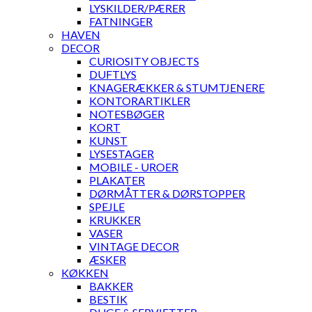
LYSKILDER/PÆRER
FATNINGER
HAVEN
DECOR
CURIOSITY OBJECTS
DUFTLYS
KNAGERÆKKER & STUMTJENERE
KONTORARTIKLER
NOTESBØGER
KORT
KUNST
LYSESTAGER
MOBILE - UROER
PLAKATER
DØRMÅTTER & DØRSTOPPER
SPEJLE
KRUKKER
VASER
VINTAGE DECOR
ÆSKER
KØKKEN
BAKKER
BESTIK