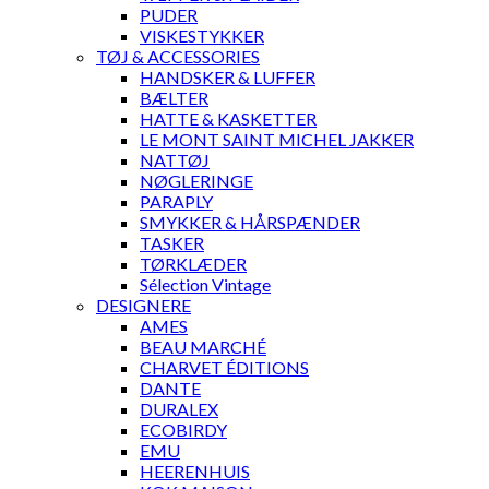
PUDER
VISKESTYKKER
TØJ & ACCESSORIES
HANDSKER & LUFFER
BÆLTER
HATTE & KASKETTER
LE MONT SAINT MICHEL JAKKER
NATTØJ
NØGLERINGE
PARAPLY
SMYKKER & HÅRSPÆNDER
TASKER
TØRKLÆDER
Sélection Vintage
DESIGNERE
AMES
BEAU MARCHÉ
CHARVET ÉDITIONS
DANTE
DURALEX
ECOBIRDY
EMU
HEERENHUIS