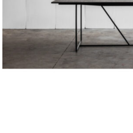
198
DKK
Tilføj til kurv
19
Se kurv
Kasse