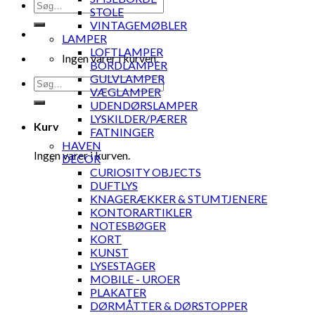
Søg
STOLE
efter:
VINTAGEMØBLER
LAMPER
LOFTLAMPER
Ingen varer i kurven.
BORDLAMPER
GULVLAMPER
Søg
VÆGLAMPER
efter:
UDENDØRSLAMPER
LYSKILDER/PÆRER
Kurv
FATNINGER
HAVEN
Ingen varer i kurven.
DECOR
CURIOSITY OBJECTS
DUFTLYS
KNAGERÆKKER & STUMTJENERE
KONTORARTIKLER
NOTESBØGER
KORT
KUNST
LYSESTAGER
MOBILE - UROER
PLAKATER
DØRMÅTTER & DØRSTOPPER