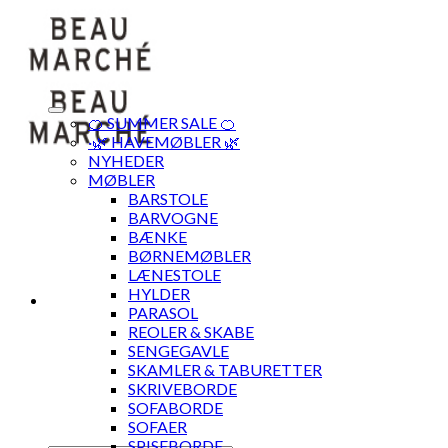
Skip
to
content
🍊 SUMMER SALE 🍊
·🌿 HAVEMØBLER 🌿
NYHEDER
MØBLER
BARSTOLE
BARVOGNE
BÆNKE
BØRNEMØBLER
LÆNESTOLE
HYLDER
PARASOL
REOLER & SKABE
SENGEGAVLE
SKAMLER & TABURETTER
SKRIVEBORDE
SOFABORDE
SOFAER
SPISEBORDE