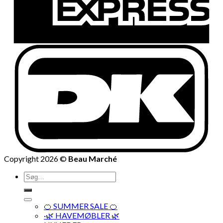
Copyright 2026 ©
Beau Marché
Søg
efter:
🍊 SUMMER SALE 🍊
·🌿 HAVEMØBLER 🌿