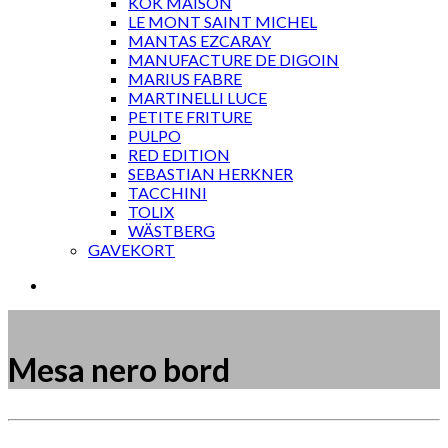
KOK MAISON
LE MONT SAINT MICHEL
MANTAS EZCARAY
MANUFACTURE DE DIGOIN
MARIUS FABRE
MARTINELLI LUCE
PETITE FRITURE
PULPO
RED EDITION
SEBASTIAN HERKNER
TACCHINI
TOLIX
WÄSTBERG
GAVEKORT
Mesa nero bord
Måske kunne nogle af disse produkter have din