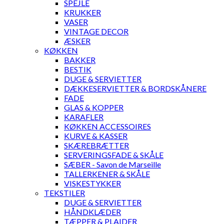
SPEJLE
KRUKKER
VASER
VINTAGE DECOR
ÆSKER
KØKKEN
BAKKER
BESTIK
DUGE & SERVIETTER
DÆKKESERVIETTER & BORDSKÅNERE
FADE
GLAS & KOPPER
KARAFLER
KØKKEN ACCESSOIRES
KURVE & KASSER
SKÆREBRÆTTER
SERVERINGSFADE & SKÅLE
SÆBER - Savon de Marseille
TALLERKENER & SKÅLE
VISKESTYKKER
TEKSTILER
DUGE & SERVIETTER
HÅNDKLÆDER
TÆPPER & PLAIDER