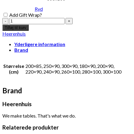
Ryd
Add Gift Wrap?
Mesa
nero
Tilføj til kurv
bord
Heerenhuis
antal
Yderligere information
Brand
Størrelse
200×85, 250×90, 300×90, 180×90, 200×90,
(cm)
220×90, 240×90, 260×100, 280×100, 300×100
Brand
Heerenhuis
We make tables. That's what we do.
Relaterede produkter