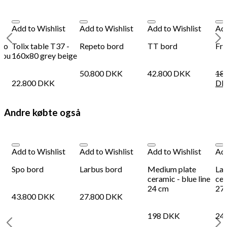
Add to Wishlist
Add to Wishlist
Add to Wishlist
Add
llo
Tolix table T37 -
Repeto bord
TT bord
Fra
hou
160x80 grey beige
50.800
DKK
42.800
DKK
18
22.800
DKK
DK
Andre købte også
Add to Wishlist
Add to Wishlist
Add to Wishlist
Add
-
Spo bord
Larbus bord
Medium plate
Lar
-
ceramic - blue line
cer
24 cm
27
43.800
DKK
27.800
DKK
198
DKK
24