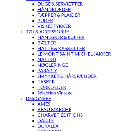
DUGE & SERVIETTER
HÅNDKLÆDER
TÆPPER & PLAIDER
PUDER
VISKESTYKKER
TØJ & ACCESSORIES
HANDSKER & LUFFER
BÆLTER
HATTE & KASKETTER
LE MONT SAINT MICHEL JAKKER
NATTØJ
NØGLERINGE
PARAPLY
SMYKKER & HÅRSPÆNDER
TASKER
TØRKLÆDER
Sélection Vintage
DESIGNERE
AMES
BEAU MARCHÉ
CHARVET ÉDITIONS
DANTE
DURALEX