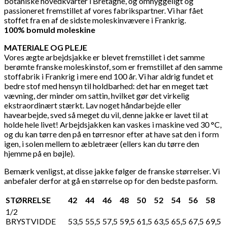
botaniske hovedkvarter i Bretagne, og omhyggeligt og
passioneret fremstillet af vores fabrikspartner. Vi har fået
stoffet fra en af de sidste moleskinvævere i Frankrig.
100% bomuld moleskine
MATERIALE OG PLEJE
Vores ægte arbejdsjakke er blevet fremstillet i det samme
berømte franske moleskinstof, som er fremstillet af den samme
stoffabrik i Frankrig i mere end 100 år. Vi har aldrig fundet et
bedre stof med hensyn til holdbarhed: det har en meget tæt
vævning, der minder om sattin, hvilket gør det virkelig
ekstraordinært stærkt. Lav noget håndarbejde eller
havearbejde, sved så meget du vil, denne jakke er lavet til at
holde hele livet! Arbejdsjakken kan vaskes i maskine ved 30 °C,
og du kan tørre den på en tørresnor efter at have sat den i form
igen, i solen mellem to æbletræer (ellers kan du tørre den
hjemme på en bøjle).
Bemærk venligst, at disse jakke følger de franske størrelser. Vi
anbefaler derfor at gå en størrelse op for den bedste pasform.
STØRRELSE
42
44
46
48
50
52
54
56
58
1/2
BRYSTVIDDE
53,5
55,5
57,5
59,5
61,5
63,5
65,5
67,5
69,5