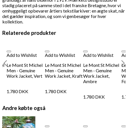
stadig placeret på samme sted i det franske Bretagne, hvor vi
omhyggeligt opbevarer årtiers tekstilarkiver: en ægte skat, når
det gælder inspiration, og som vi genbesøger for hver
kollektion.
Relaterede produkter
Add to Wishlist
Add to Wishlist
Add to Wishlist
Add
hel
Le Mont St Michel
Le Mont St Michel
Le Mont St Michel
Le 
Men - Genuine
Men - Genuine
Men - Genuine
Me
Work Jacket, Vert
Work Jacket, Kraft
Work Jacket,
Wor
Ambre
For
1.780
DKK
1.780
DKK
1.780
DKK
1.
Andre købte også