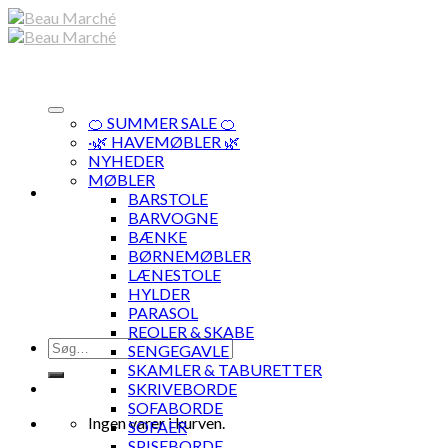
Skip
to
content
🍊 SUMMER SALE 🍊
·🌿 HAVEMØBLER 🌿
NYHEDER
MØBLER
BARSTOLE
BARVOGNE
BÆNKE
BØRNEMØBLER
LÆNESTOLE
HYLDER
PARASOL
REOLER & SKABE
Søg
SENGEGAVLE
efter:
SKAMLER & TABURETTER
SKRIVEBORDE
SOFABORDE
Ingen varer i kurven.
SOFAER
SPISEBORDE