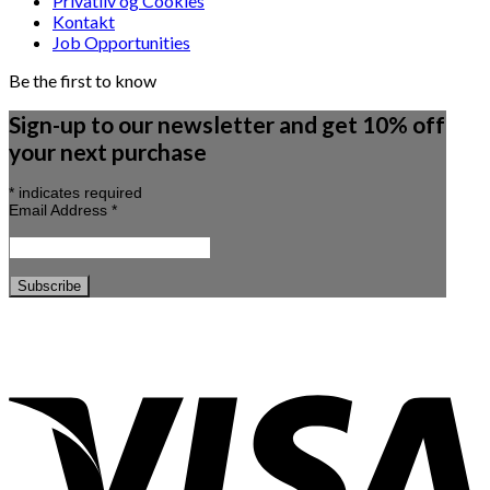
Privatliv og Cookies
Kontakt
Job Opportunities
Be the first to know
Sign-up to our newsletter and get 10% off
your next purchase
*
indicates required
Email Address
*