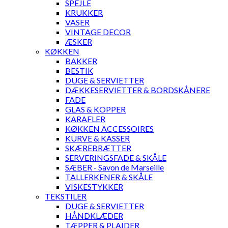
SPEJLE
KRUKKER
VASER
VINTAGE DECOR
ÆSKER
KØKKEN
BAKKER
BESTIK
DUGE & SERVIETTER
DÆKKESERVIETTER & BORDSKÅNERE
FADE
GLAS & KOPPER
KARAFLER
KØKKEN ACCESSOIRES
KURVE & KASSER
SKÆREBRÆTTER
SERVERINGSFADE & SKÅLE
SÆBER - Savon de Marseille
TALLERKENER & SKÅLE
VISKESTYKKER
TEKSTILER
DUGE & SERVIETTER
HÅNDKLÆDER
TÆPPER & PLAIDER