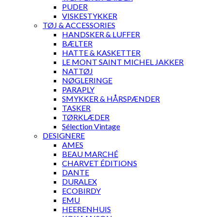
PUDER
VISKESTYKKER
TØJ & ACCESSORIES
HANDSKER & LUFFER
BÆLTER
HATTE & KASKETTER
LE MONT SAINT MICHEL JAKKER
NATTØJ
NØGLERINGE
PARAPLY
SMYKKER & HÅRSPÆNDER
TASKER
TØRKLÆDER
Sélection Vintage
DESIGNERE
AMES
BEAU MARCHÉ
CHARVET ÉDITIONS
DANTE
DURALEX
ECOBIRDY
EMU
HEERENHUIS