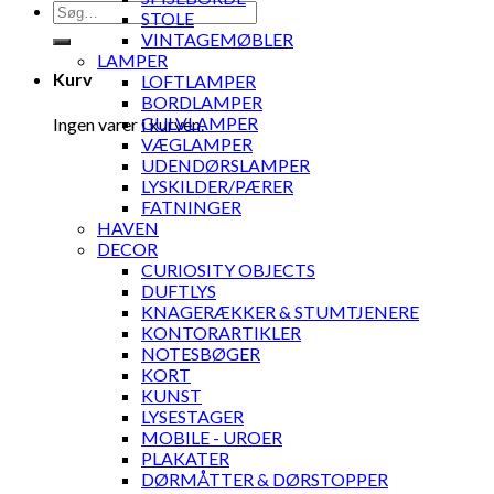
Søg
STOLE
efter:
VINTAGEMØBLER
LAMPER
Kurv
LOFTLAMPER
BORDLAMPER
GULVLAMPER
Ingen varer i kurven.
VÆGLAMPER
UDENDØRSLAMPER
LYSKILDER/PÆRER
FATNINGER
HAVEN
DECOR
CURIOSITY OBJECTS
DUFTLYS
KNAGERÆKKER & STUMTJENERE
KONTORARTIKLER
NOTESBØGER
KORT
KUNST
LYSESTAGER
MOBILE - UROER
PLAKATER
DØRMÅTTER & DØRSTOPPER