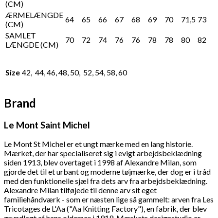
(CM)
ÆRMELÆNGDE
64
65
66
67
68
69
70
71,5
73
(CM)
SAMLET
70
72
74
76
76
78
78
80
82
LÆNGDE (CM)
Size
42, 44, 46, 48, 50, 52, 54, 58, 60
Brand
Le Mont Saint Michel
Le Mont St Michel er et ungt mærke med en lang historie.
Mærket, der har specialiseret sig i evigt arbejdsbeklædning
siden 1913, blev overtaget i 1998 af Alexandre Milan, som
gjorde det til et urbant og moderne tøjmærke, der dog er i tråd
med den funktionelle sjæl fra dets arv fra arbejdsbeklædning.
Alexandre Milan tilføjede til denne arv sit eget
familiehåndværk - som er næsten lige så gammelt: arven fra Les
Tricotages de L'Aa ("Aa Knitting Factory"), en fabrik, der blev
grundlagt af hans oldemor i 1919. Mærkets designstudio er