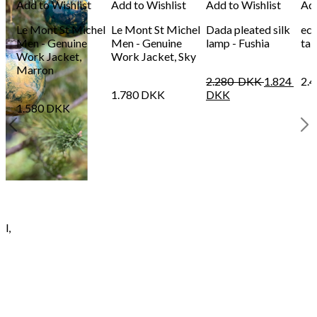
Add to Wishlist
Add to Wishlist
Add to Wishlist
Add
Le Mont St Michel
Le Mont St Michel
Dada pleated silk
eco
Men - Genuine
Men - Genuine
lamp - Fushia
tab
Work Jacket,
Work Jacket, Sky
Marron
2.280
DKK
1.824
2.
1.780
DKK
DKK
1.580
DKK
ll,