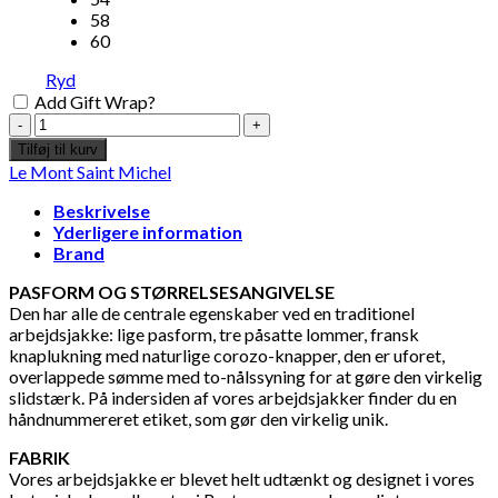
58
60
Ryd
Add Gift Wrap?
Le
Mont
Tilføj til kurv
St
Le Mont Saint Michel
Michel
Men
Beskrivelse
-
Yderligere information
Genuine
Brand
Work
Jacket,
PASFORM OG STØRRELSESANGIVELSE
Vieros
Den har alle de centrale egenskaber ved en traditionel
antal
arbejdsjakke: lige pasform, tre påsatte lommer, fransk
knaplukning med naturlige corozo-knapper, den er uforet,
overlappede sømme med to-nålssyning for at gøre den virkelig
slidstærk. På indersiden af vores arbejdsjakker finder du en
håndnummereret etiket, som gør den virkelig unik.
FABRIK
Vores arbejdsjakke er blevet helt udtænkt og designet i vores