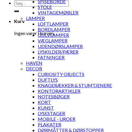
SPISEBORDE
Søg
STOLE
efter:
VINTAGEMØBLER
LAMPER
Kurv
LOFTLAMPER
BORDLAMPER
Ingen varer i kurven.
GULVLAMPER
VÆGLAMPER
UDENDØRSLAMPER
LYSKILDER/PÆRER
FATNINGER
HAVEN
DECOR
CURIOSITY OBJECTS
DUFTLYS
KNAGERÆKKER & STUMTJENERE
KONTORARTIKLER
NOTESBØGER
KORT
KUNST
LYSESTAGER
MOBILE - UROER
PLAKATER
DØRMÅTTER & DØRSTOPPER