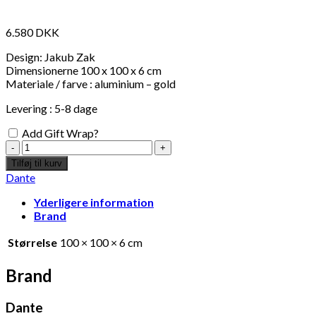
6.580
DKK
Design: Jakub Zak
Dimensionerne 100 x 100 x 6 cm
Materiale / farve : aluminium – gold
Levering : 5-8 dage
Add Gift Wrap?
Knagerække
Memoir
Tilføj til kurv
–
Dante
Jakub
Zak
Yderligere information
antal
Brand
Størrelse
100 × 100 × 6 cm
Brand
Dante