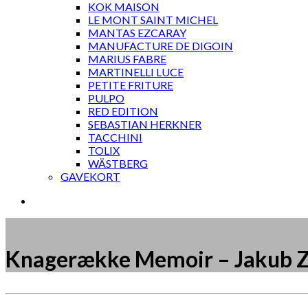
KOK MAISON
LE MONT SAINT MICHEL
MANTAS EZCARAY
MANUFACTURE DE DIGOIN
MARIUS FABRE
MARTINELLI LUCE
PETITE FRITURE
PULPO
RED EDITION
SEBASTIAN HERKNER
TACCHINI
TOLIX
WÄSTBERG
GAVEKORT
Knagerække Memoir – Jakub 
Måske kunne nogle af disse produkter have din inte