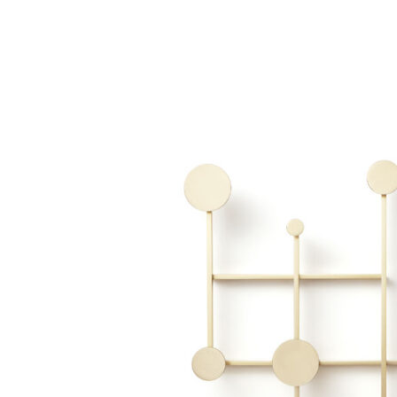
Add to Wishlist
Glass candle holder - Light blue
148
DKK
Tilføj til kurv