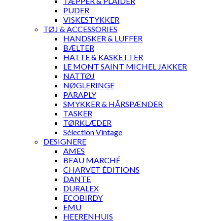
TÆPPER & PLAIDER
PUDER
VISKESTYKKER
TØJ & ACCESSORIES
HANDSKER & LUFFER
BÆLTER
HATTE & KASKETTER
LE MONT SAINT MICHEL JAKKER
NATTØJ
NØGLERINGE
PARAPLY
SMYKKER & HÅRSPÆNDER
TASKER
TØRKLÆDER
Sélection Vintage
DESIGNERE
AMES
BEAU MARCHÉ
CHARVET ÉDITIONS
DANTE
DURALEX
ECOBIRDY
EMU
HEERENHUIS