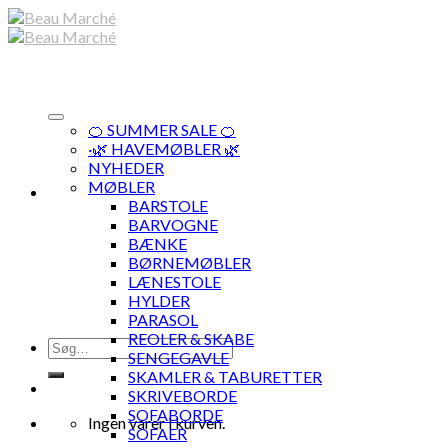
Skip
to
content
🍊 SUMMER SALE 🍊
·🌿 HAVEMØBLER 🌿
NYHEDER
MØBLER
BARSTOLE
BARVOGNE
BÆNKE
BØRNEMØBLER
LÆNESTOLE
HYLDER
PARASOL
REOLER & SKABE
Søg
SENGEGAVLE
efter:
SKAMLER & TABURETTER
SKRIVEBORDE
SOFABORDE
Ingen varer i kurven.
SOFAER