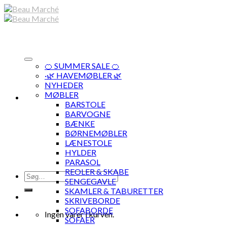
Skip
to
content
🍊 SUMMER SALE 🍊
·🌿 HAVEMØBLER 🌿
NYHEDER
MØBLER
BARSTOLE
BARVOGNE
BÆNKE
BØRNEMØBLER
LÆNESTOLE
HYLDER
PARASOL
REOLER & SKABE
Søg
SENGEGAVLE
efter:
SKAMLER & TABURETTER
SKRIVEBORDE
SOFABORDE
Ingen varer i kurven.
SOFAER