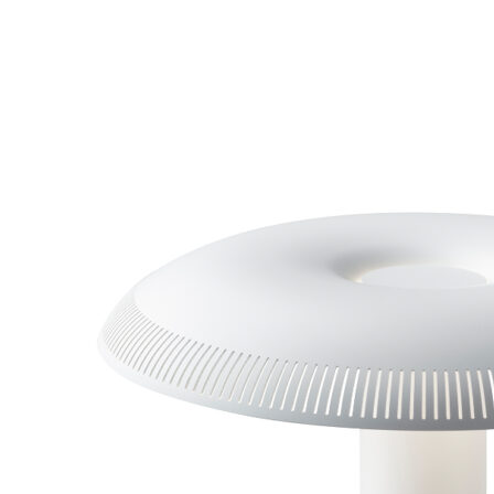
Add to Wishlist
"Choucroute" Plakat - Peter Kjær-Andersen 70x100 cm
368
DKK
Tilføj til kurv