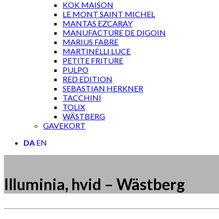
KOK MAISON
LE MONT SAINT MICHEL
MANTAS EZCARAY
MANUFACTURE DE DIGOIN
MARIUS FABRE
MARTINELLI LUCE
PETITE FRITURE
PULPO
RED EDITION
SEBASTIAN HERKNER
TACCHINI
TOLIX
WÄSTBERG
GAVEKORT
DA
EN
Illuminia, hvid – Wästberg
Måske kunne nogle af disse produkter have din inte