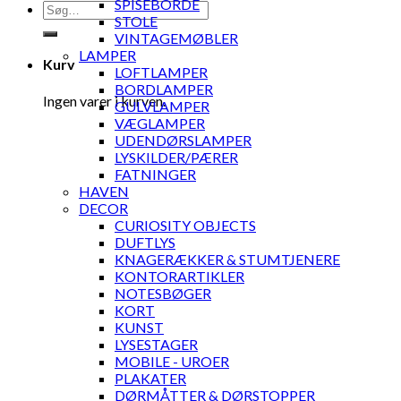
SPISEBORDE
Søg
STOLE
efter:
VINTAGEMØBLER
LAMPER
Kurv
LOFTLAMPER
BORDLAMPER
Ingen varer i kurven.
GULVLAMPER
VÆGLAMPER
UDENDØRSLAMPER
LYSKILDER/PÆRER
FATNINGER
HAVEN
DECOR
CURIOSITY OBJECTS
DUFTLYS
KNAGERÆKKER & STUMTJENERE
KONTORARTIKLER
NOTESBØGER
KORT
KUNST
LYSESTAGER
MOBILE - UROER
PLAKATER
DØRMÅTTER & DØRSTOPPER