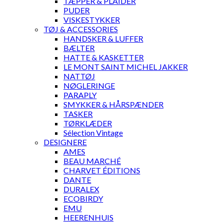
TÆPPER & PLAIDER
PUDER
VISKESTYKKER
TØJ & ACCESSORIES
HANDSKER & LUFFER
BÆLTER
HATTE & KASKETTER
LE MONT SAINT MICHEL JAKKER
NATTØJ
NØGLERINGE
PARAPLY
SMYKKER & HÅRSPÆNDER
TASKER
TØRKLÆDER
Sélection Vintage
DESIGNERE
AMES
BEAU MARCHÉ
CHARVET ÉDITIONS
DANTE
DURALEX
ECOBIRDY
EMU
HEERENHUIS