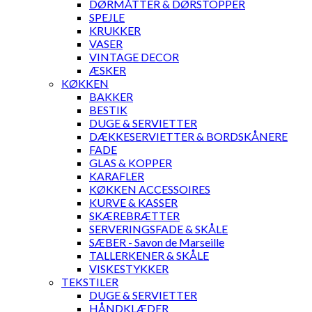
DØRMÅTTER & DØRSTOPPER
SPEJLE
KRUKKER
VASER
VINTAGE DECOR
ÆSKER
KØKKEN
BAKKER
BESTIK
DUGE & SERVIETTER
DÆKKESERVIETTER & BORDSKÅNERE
FADE
GLAS & KOPPER
KARAFLER
KØKKEN ACCESSOIRES
KURVE & KASSER
SKÆREBRÆTTER
SERVERINGSFADE & SKÅLE
SÆBER - Savon de Marseille
TALLERKENER & SKÅLE
VISKESTYKKER
TEKSTILER
DUGE & SERVIETTER
HÅNDKLÆDER