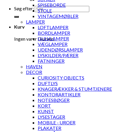
SPISEBORDE
Søg efter:
STOLE
VINTAGEMØBLER
LAMPER
Kurv
LOFTLAMPER
BORDLAMPER
GULVLAMPER
Ingen varer i kurven.
VÆGLAMPER
UDENDØRSLAMPER
LYSKILDER/PÆRER
FATNINGER
HAVEN
DECOR
CURIOSITY OBJECTS
DUFTLYS
KNAGERÆKKER & STUMTJENERE
KONTORARTIKLER
NOTESBØGER
KORT
KUNST
LYSESTAGER
MOBILE - UROER
PLAKATER