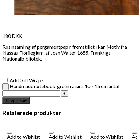
180
DKK
Rosinsamling af pergamentpapir fremstillet i kar. Motiv fra
Nassau Florilegium, af Josn Walter, 1655. Frankrigs
Nationalbibliotek.
Add Gift Wrap?
Handmade notebook, green raisins 10 x 15 cm antal
Tilføj til kurv
Relaterede produkter
Add to Wishlist
Add to Wishlist
Add to Wishlist
Add