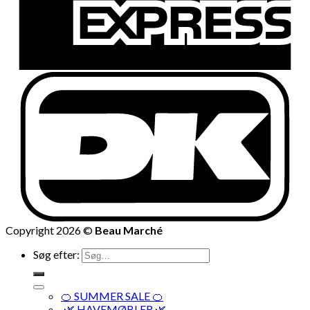
Copyright 2026 ©
Beau Marché
Søg efter:
🍊 SUMMER SALE 🍊
·🌿 HAVEMØBLER 🌿