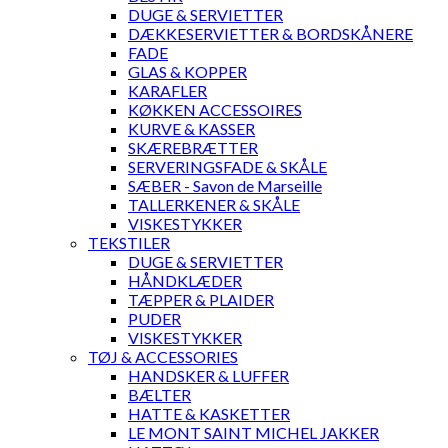
DUGE & SERVIETTER
DÆKKESERVIETTER & BORDSKÅNERE
FADE
GLAS & KOPPER
KARAFLER
KØKKEN ACCESSOIRES
KURVE & KASSER
SKÆREBRÆTTER
SERVERINGSFADE & SKÅLE
SÆBER - Savon de Marseille
TALLERKENER & SKÅLE
VISKESTYKKER
TEKSTILER
DUGE & SERVIETTER
HÅNDKLÆDER
TÆPPER & PLAIDER
PUDER
VISKESTYKKER
TØJ & ACCESSORIES
HANDSKER & LUFFER
BÆLTER
HATTE & KASKETTER
LE MONT SAINT MICHEL JAKKER