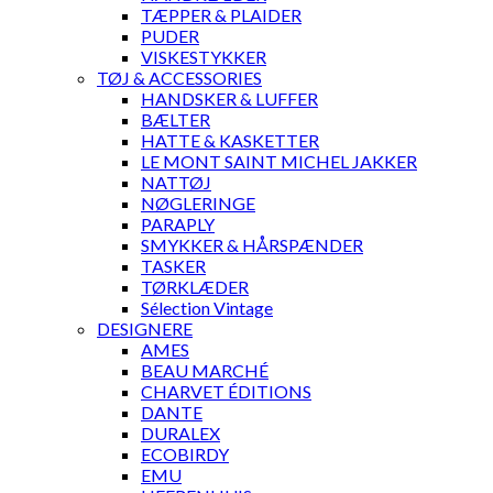
TÆPPER & PLAIDER
PUDER
VISKESTYKKER
TØJ & ACCESSORIES
HANDSKER & LUFFER
BÆLTER
HATTE & KASKETTER
LE MONT SAINT MICHEL JAKKER
NATTØJ
NØGLERINGE
PARAPLY
SMYKKER & HÅRSPÆNDER
TASKER
TØRKLÆDER
Sélection Vintage
DESIGNERE
AMES
BEAU MARCHÉ
CHARVET ÉDITIONS
DANTE
DURALEX
ECOBIRDY
EMU