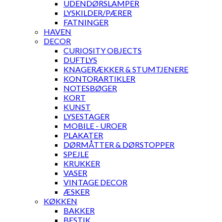
UDENDØRSLAMPER
LYSKILDER/PÆRER
FATNINGER
HAVEN
DECOR
CURIOSITY OBJECTS
DUFTLYS
KNAGERÆKKER & STUMTJENERE
KONTORARTIKLER
NOTESBØGER
KORT
KUNST
LYSESTAGER
MOBILE - UROER
PLAKATER
DØRMÅTTER & DØRSTOPPER
SPEJLE
KRUKKER
VASER
VINTAGE DECOR
ÆSKER
KØKKEN
BAKKER
BESTIK