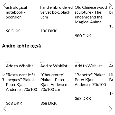
astrological
hand embroidered
Old Chinese wood
flo
notebook -
velvet box, black
sculpture - The
bir
Scorpion
5cm
Phoenix and the
Magical Animal
19
98
DKK
180
DKK
980
DKK
Andre købte også
Add to Wishlist
Add to Wishlist
Add to Wishlist
Add
s la
"Restaurant le St-
"Choucroute"
"Babette" Plakat -
Lib
 A3
Jacques" Plakat -
Plakat - Peter
Peter Kjær-
Be
Peter Kjær-
Kjær-Andersen
Andersen 70x100
Andersen 70x100
70x100 cm
1.
368
DKK
368
DKK
368
DKK