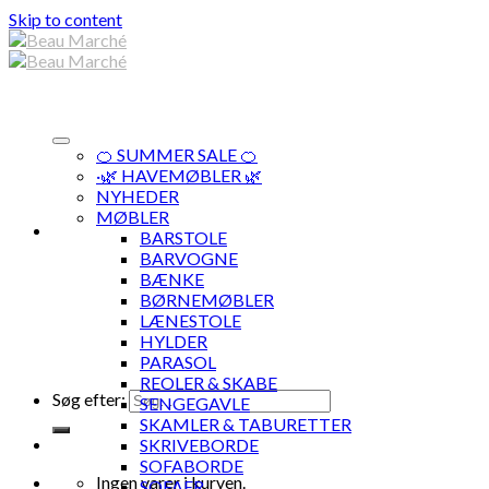
Skip to content
🍊 SUMMER SALE 🍊
·🌿 HAVEMØBLER 🌿
NYHEDER
MØBLER
BARSTOLE
BARVOGNE
BÆNKE
BØRNEMØBLER
LÆNESTOLE
HYLDER
PARASOL
REOLER & SKABE
Søg efter:
SENGEGAVLE
SKAMLER & TABURETTER
SKRIVEBORDE
SOFABORDE
Ingen varer i kurven.
SOFAER