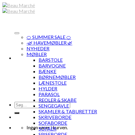
Skip
to
content
🍊 SUMMER SALE 🍊
·🌿 HAVEMØBLER 🌿
NYHEDER
MØBLER
BARSTOLE
BARVOGNE
BÆNKE
BØRNEMØBLER
LÆNESTOLE
HYLDER
PARASOL
REOLER & SKABE
Søg
SENGEGAVLE
efter:
SKAMLER & TABURETTER
SKRIVEBORDE
SOFABORDE
Ingen varer i kurven.
SOFAER
SPISEBORDE