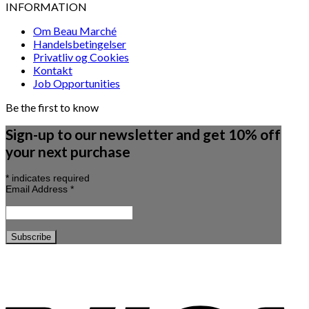
INFORMATION
Om Beau Marché
Handelsbetingelser
Privatliv og Cookies
Kontakt
Job Opportunities
Be the first to know
Sign-up to our newsletter and get 10% off
your next purchase
*
indicates required
Email Address
*