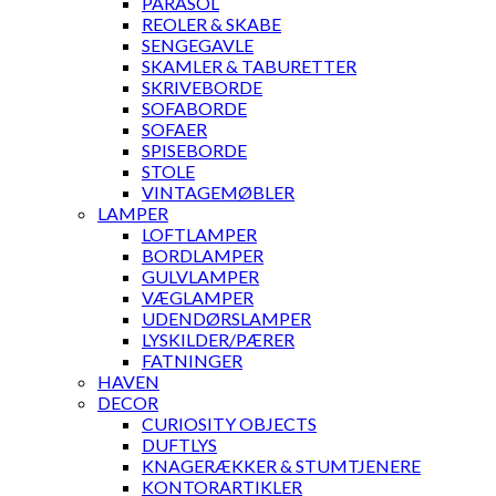
PARASOL
REOLER & SKABE
SENGEGAVLE
SKAMLER & TABURETTER
SKRIVEBORDE
SOFABORDE
SOFAER
SPISEBORDE
STOLE
VINTAGEMØBLER
LAMPER
LOFTLAMPER
BORDLAMPER
GULVLAMPER
VÆGLAMPER
UDENDØRSLAMPER
LYSKILDER/PÆRER
FATNINGER
HAVEN
DECOR
CURIOSITY OBJECTS
DUFTLYS
KNAGERÆKKER & STUMTJENERE
KONTORARTIKLER