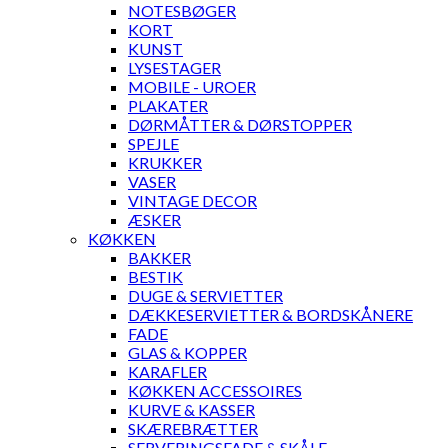
NOTESBØGER
KORT
KUNST
LYSESTAGER
MOBILE - UROER
PLAKATER
DØRMÅTTER & DØRSTOPPER
SPEJLE
KRUKKER
VASER
VINTAGE DECOR
ÆSKER
KØKKEN
BAKKER
BESTIK
DUGE & SERVIETTER
DÆKKESERVIETTER & BORDSKÅNERE
FADE
GLAS & KOPPER
KARAFLER
KØKKEN ACCESSOIRES
KURVE & KASSER
SKÆREBRÆTTER
SERVERINGSFADE & SKÅLE