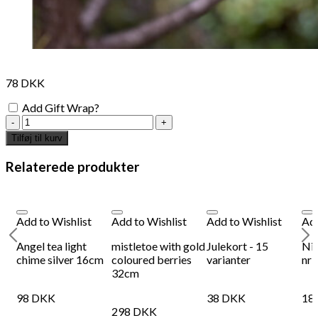
78
DKK
Add Gift Wrap?
clear
glass
Tilføj til kurv
bauble
with
Relaterede produkter
golden
palms
-
engraved
Add to Wishlist
Add to Wishlist
Add to Wishlist
Add
&
handpainted
Angel tea light
mistletoe with gold
Julekort - 15
Niw
-
chime silver 16cm
coloured berries
varianter
nr1
6
32cm
cm
antal
98
DKK
38
DKK
18
298
DKK