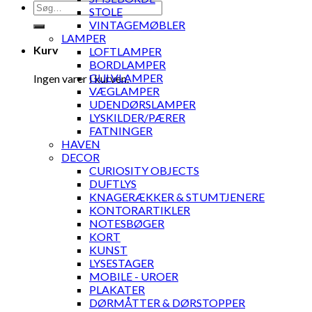
Søg
STOLE
efter:
VINTAGEMØBLER
LAMPER
Kurv
LOFTLAMPER
BORDLAMPER
GULVLAMPER
Ingen varer i kurven.
VÆGLAMPER
UDENDØRSLAMPER
LYSKILDER/PÆRER
FATNINGER
HAVEN
DECOR
CURIOSITY OBJECTS
DUFTLYS
KNAGERÆKKER & STUMTJENERE
KONTORARTIKLER
NOTESBØGER
KORT
KUNST
LYSESTAGER
MOBILE - UROER
PLAKATER
DØRMÅTTER & DØRSTOPPER