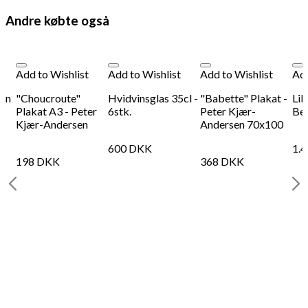
Andre købte også
Add to Wishlist
Add to Wishlist
Add to Wishlist
Add
een
"Choucroute"
Hvidvinsglas 35cl -
"Babette" Plakat -
Lib
Plakat A3 - Peter
6stk.
Peter Kjær-
Be
Kjær-Andersen
Andersen 70x100
600
DKK
1.
198
DKK
368
DKK