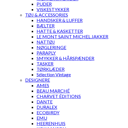
PUDER
VISKESTYKKER
TØJ & ACCESSORIES
HANDSKER & LUFFER
BÆLTER
HATTE & KASKETTER
LE MONT SAINT MICHEL JAKKER
NATTØJ
NØGLERINGE
PARAPLY
SMYKKER & HÅRSPÆNDER
TASKER
TØRKLÆDER
Sélection Vintage
DESIGNERE
AMES
BEAU MARCHÉ
CHARVET ÉDITIONS
DANTE
DURALEX
ECOBIRDY
EMU
HEERENHUIS