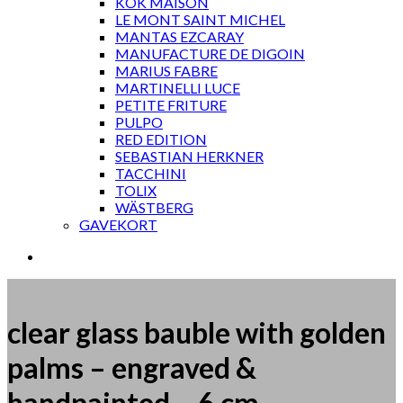
KOK MAISON
LE MONT SAINT MICHEL
MANTAS EZCARAY
MANUFACTURE DE DIGOIN
MARIUS FABRE
MARTINELLI LUCE
PETITE FRITURE
PULPO
RED EDITION
SEBASTIAN HERKNER
TACCHINI
TOLIX
WÄSTBERG
GAVEKORT
clear glass bauble with golden
palms – engraved &
handpainted – 6 cm