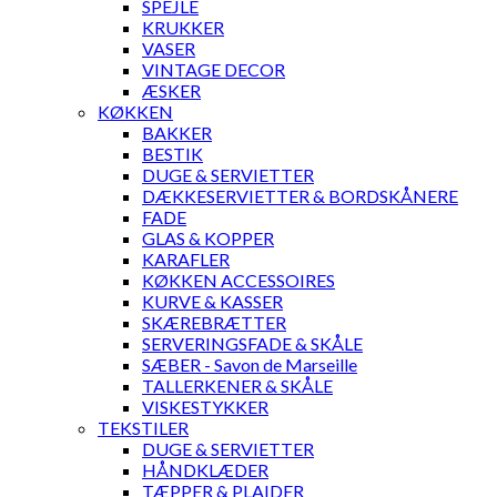
SPEJLE
KRUKKER
VASER
VINTAGE DECOR
ÆSKER
KØKKEN
BAKKER
BESTIK
DUGE & SERVIETTER
DÆKKESERVIETTER & BORDSKÅNERE
FADE
GLAS & KOPPER
KARAFLER
KØKKEN ACCESSOIRES
KURVE & KASSER
SKÆREBRÆTTER
SERVERINGSFADE & SKÅLE
SÆBER - Savon de Marseille
TALLERKENER & SKÅLE
VISKESTYKKER
TEKSTILER
DUGE & SERVIETTER
HÅNDKLÆDER
TÆPPER & PLAIDER