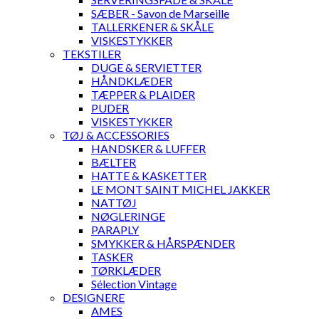
SÆBER - Savon de Marseille
TALLERKENER & SKÅLE
VISKESTYKKER
TEKSTILER
DUGE & SERVIETTER
HÅNDKLÆDER
TÆPPER & PLAIDER
PUDER
VISKESTYKKER
TØJ & ACCESSORIES
HANDSKER & LUFFER
BÆLTER
HATTE & KASKETTER
LE MONT SAINT MICHEL JAKKER
NATTØJ
NØGLERINGE
PARAPLY
SMYKKER & HÅRSPÆNDER
TASKER
TØRKLÆDER
Sélection Vintage
DESIGNERE
AMES