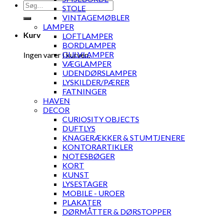
Søg
STOLE
efter:
VINTAGEMØBLER
LAMPER
Kurv
LOFTLAMPER
BORDLAMPER
GULVLAMPER
Ingen varer i kurven.
VÆGLAMPER
UDENDØRSLAMPER
LYSKILDER/PÆRER
FATNINGER
HAVEN
DECOR
CURIOSITY OBJECTS
DUFTLYS
KNAGERÆKKER & STUMTJENERE
KONTORARTIKLER
NOTESBØGER
KORT
KUNST
LYSESTAGER
MOBILE - UROER
PLAKATER
DØRMÅTTER & DØRSTOPPER