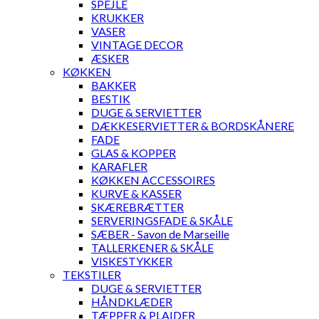
SPEJLE
KRUKKER
VASER
VINTAGE DECOR
ÆSKER
KØKKEN
BAKKER
BESTIK
DUGE & SERVIETTER
DÆKKESERVIETTER & BORDSKÅNERE
FADE
GLAS & KOPPER
KARAFLER
KØKKEN ACCESSOIRES
KURVE & KASSER
SKÆREBRÆTTER
SERVERINGSFADE & SKÅLE
SÆBER - Savon de Marseille
TALLERKENER & SKÅLE
VISKESTYKKER
TEKSTILER
DUGE & SERVIETTER
HÅNDKLÆDER
TÆPPER & PLAIDER