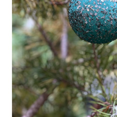
38
DKK
Vælg muligheder
0
Se kurv
Kasse