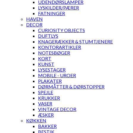
UDENDØRSLAMPER
LYSKILDER/PÆRER
FATNINGER
HAVEN
DECOR
CURIOSITY OBJECTS
DUFTLYS
KNAGERÆKKER & STUMTJENERE
KONTORARTIKLER
NOTESBØGER
KORT
KUNST
LYSESTAGER
MOBILE - UROER
PLAKATER
DØRMÅTTER & DØRSTOPPER
SPEJLE
KRUKKER
VASER
VINTAGE DECOR
ÆSKER
KØKKEN
BAKKER
BESTIK