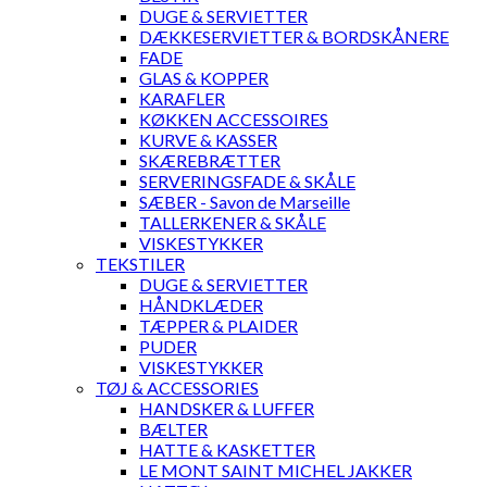
DUGE & SERVIETTER
DÆKKESERVIETTER & BORDSKÅNERE
FADE
GLAS & KOPPER
KARAFLER
KØKKEN ACCESSOIRES
KURVE & KASSER
SKÆREBRÆTTER
SERVERINGSFADE & SKÅLE
SÆBER - Savon de Marseille
TALLERKENER & SKÅLE
VISKESTYKKER
TEKSTILER
DUGE & SERVIETTER
HÅNDKLÆDER
TÆPPER & PLAIDER
PUDER
VISKESTYKKER
TØJ & ACCESSORIES
HANDSKER & LUFFER
BÆLTER
HATTE & KASKETTER
LE MONT SAINT MICHEL JAKKER