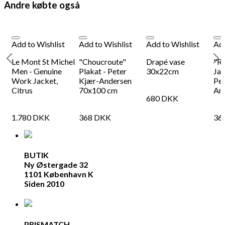
Andre købte også
Add to Wishlist
Add to Wishlist
Add to Wishlist
Add
p
Le Mont St Michel
"Choucroute"
Drapé vase
"Re
Men - Genuine
Plakat - Peter
30x22cm
Jac
Work Jacket,
Kjær-Andersen
Pet
Citrus
70x100 cm
An
680
DKK
1.780
DKK
368
DKK
36
BUTIK
Ny Østergade 32
1101 København K
Siden 2010
PRISMATCH