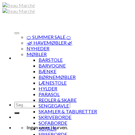
Skip
to
content
🍊 SUMMER SALE 🍊
·🌿 HAVEMØBLER 🌿
NYHEDER
MØBLER
BARSTOLE
BARVOGNE
BÆNKE
BØRNEMØBLER
LÆNESTOLE
HYLDER
PARASOL
REOLER & SKABE
Søg
SENGEGAVLE
efter:
SKAMLER & TABURETTER
SKRIVEBORDE
SOFABORDE
Ingen varer i kurven.
SOFAER
SPISEBORDE