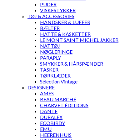
PUDER
VISKESTYKKER
TØJ & ACCESSORIES
HANDSKER & LUFFER
BÆLTER
HATTE & KASKETTER
LE MONT SAINT MICHEL JAKKER
NATTØJ
NØGLERINGE
PARAPLY
SMYKKER & HÅRSPÆNDER
TASKER
TØRKLÆDER
Sélection Vintage
DESIGNERE
AMES
BEAU MARCHÉ
CHARVET ÉDITIONS
DANTE
DURALEX
ECOBIRDY
EMU
HEERENHUIS