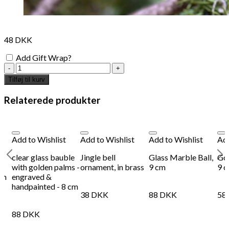
48
DKK
Add Gift Wrap?
Painted
blue
Tilføj til kurv
ornament
with
Relaterede produkter
silver
bits
antal
Add to Wishlist
Add to Wishlist
Add to Wishlist
Add
clear glass bauble
Jingle bell
Glass Marble Ball,
Gol
with golden palms -
ornament, in brass
9 cm
9 
cm
engraved &
handpainted - 8 cm
38
DKK
88
DKK
58
88
DKK