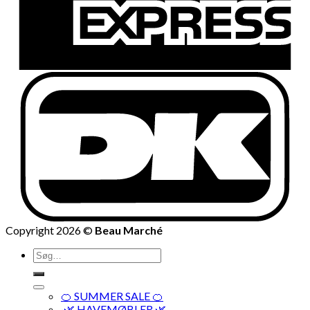
Copyright 2026 ©
Beau Marché
Søg
efter:
🍊 SUMMER SALE 🍊
·🌿 HAVEMØBLER 🌿